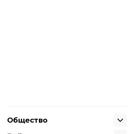
службы.
читайте также
В больнице Харькова умерла женщина,
которую госпитализировали после
обстрела. Число погибших возросло до
четырех
Больше о
:
обстрелы
Харків
российско-украинская война
Поделиться
:
Общество
Образование