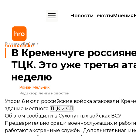
Новости
Тексты
Мнения
В Кременчуге россияне ударили по зданию ТЦК. Это уже третья ат
Главная
Война
В Кременчуге россиян
ТЦК. Это уже третья ат
неделю
Роман Мельник
Редактор ленты новостей
Утром 6 июля российские войска атаковали Креме
здание местного
ТЦК и СП
.
Об этом
сообщили
в Сухопутных войсках ВСУ.
Предварительно среди военнослужащих и работни
работают экстренные службы. Дополнительная ин