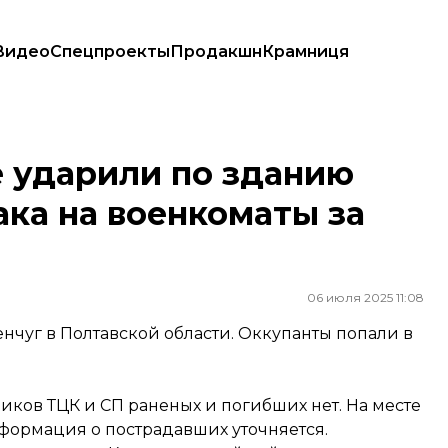
Видео
Спецпроекты
Продакшн
Крамниця
ака на военкоматы за неделю
е ударили по зданию
ака на военкоматы за
06 июля 2025 11:08
нчуг в Полтавской области. Оккупанты попали в
ков ТЦК и СП раненых и погибших нет. На месте
формация о пострадавших уточняется.