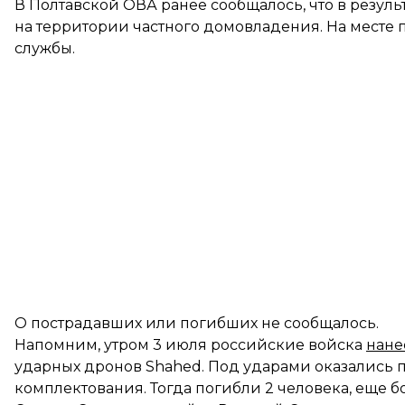
В Полтавской ОВА ранее
сообщалось
, что в резу
на территории частного домовладения. На месте 
службы.
О пострадавших или погибших не сообщалось.
Напомним, утром 3 июля российские войска
нане
ударных дронов Shahed. Под ударами оказались п
комплектования. Тогда погибли 2 человека, еще б