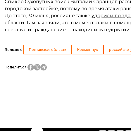
Спикер Сухопутных войск Виталий Саранцев расск
городской застройке, поэтому во время атаки ра
До этого, 30 июня, россияне также
ударили по зда
области. Там заявляли, что в момент атаки в по
военные и гражданские — находились в укрытии.
Больше о
:
Полтавская область
Кременчук
российско-
Поделиться
: