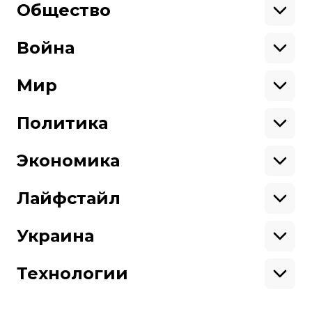
Общество
Образование
Криминал
Война
Поддержать
Здоровье
Экология
Ветераны
Военные
Мир
Ситуация на фронте
Поддержи hromadske.
Крым
США
Мы работаем для тебя и благодаря тебе.
Донбасс
Латинская Америка
Политика
Азия
Будь нашим другом
Африка
Законопроекты
Европа
Персоналии
Экономика
Геополитика
Верховная Рада
Про hromadske
Тендеры
Кабинет министров
Бизнес
Редакция
Магазин
Реформы
Энергетика
Лайфстайл
Контакты
Фин. отчеты
Выборы
Личные финансы
Коррупция
Инфраструктура
Спорт
Структура
Наши политики
Недвижимость
Кино
Украина
собственности
Карта сайта
Цены
Музыка
Вакансии
Театр
Киев
Путешествия
Регионы
Технологии
Книги
История
Еда
Гаджеты
ИИ