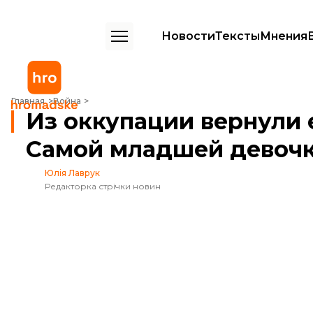
Новости
Тексты
Мнения
Из оккупации вернули еще одну группу детей. Самой младшей дев
Главная
Война
Из оккупации вернули 
Самой младшей девочк
Юлія Лаврук
Редакторка стрічки новин