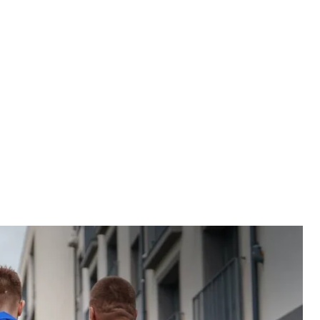
вное фото
/ Заривна
 удалось вернуть еще одну группу детей.
 Save Ukraine и инициативе Bring Kids Back UA.
шие допросы, обыски и преследования со