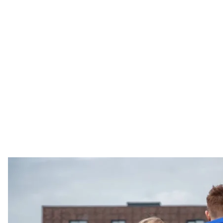
Иллюстрати
Telegram 
С временно оккупированных территорий в Украину
Об этом
сообщили
в социальных сетях организации
Среди спасенных есть 17-летние ребята, пережив