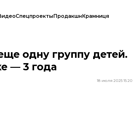
Видео
Спецпроекты
Продакшн
Крамниця
очке — 3 года
еще одну группу детей.
е — 3 года
18 июля 2025 15:20