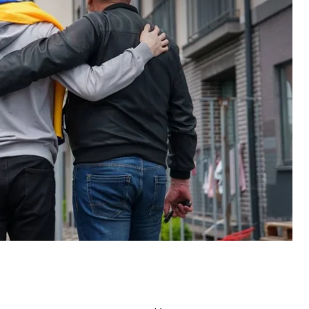
ФСБ из-за того, что он отказывался ходить в
 участок, где угрожали лишением родительских
далось двух ребят, которых допрашивали
озревали их в сотрудничестве с ВСУ. По
мерти во время допросов, а близкую подругу