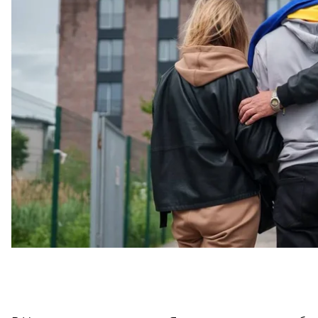
стороны оккупантов. Так, на
Владислава
донесли в 
российскую школу. Поэтому его маму вызывали в
прав.
Также правозащитники рассказали, что вернуть у
вооруженные российские военные, потому что под
информации Save Ukraine, их друга замучили до с
изнасиловали.