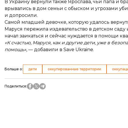
В Украину вернули также Ярослава, чьи папа и бр
врывались в дом семьи с обыском и угрозами убий
и допросили.
Самой младшей девочке, которую удалось вернуть
Маруся пережила издевательство в детском саду и
начал заикаться и сейчас нуждается в помощи к
«К счастью, Маруся, как и другие дети, уже в без
помощь»
, — добавили в Save Ukraine.
Больше о
:
дети
оккупированные территории
оккупац
Поделиться
: