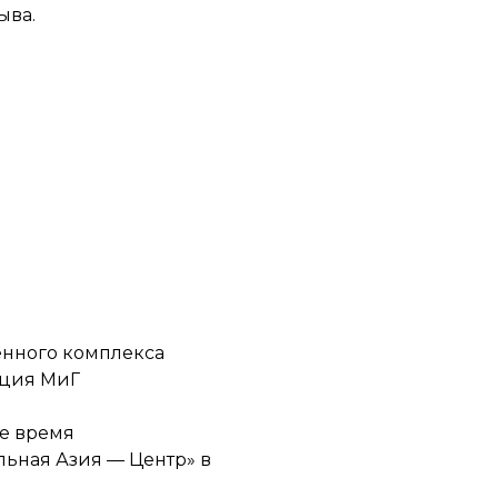
ыва.
енного комплекса
ация МиГ
ее время
льная Азия — Центр» в