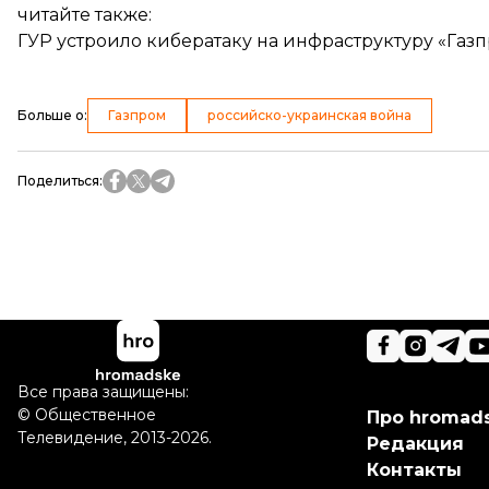
читайте также:
ГУР устроило кибератаку на инфраструктуру «Газ
Больше о
:
Газпром
российско-украинская война
Поделиться
:
Все права защищены:
©
Общественное
Про hromad
Телевидение
,
2013-2026.
Редакция
Контакты