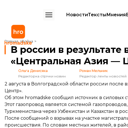
Новости
Тексты
Мнения
В россии в результате взрывов вышел из строя газопровод «Центр
Главная
Война
В россии в результате
«Центральная Азия — 
Ольга Денисяка
Роман Мельник
Редакторка стрічки новин
Редактор ленты новостей
2 августа в Волгоградской области россии после
Центр».
Об этом hromadske сообщил источник в силовых ст
Этот газопровод является системой газопроводо
Туркменистана через Узбекистан и Казахстан в ро
После сообщений о взрывах на участке магистрал
происшествия. По словам местных жителей, в ра