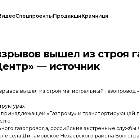
Видео
Спецпроекты
Продакшн
Крамниця
альная Азия — Центр» — источник
 взрывов вышел из строя 
Центр» — источник
 взрывов вышел из строя магистральный газопровод
руктурах.
в, принадлежащей «Газпрому» и транспортирующей 
ссию.
ьного газопровода, российские экстренные службы 
йоне села Динамовское Нехаевского района Волгогр