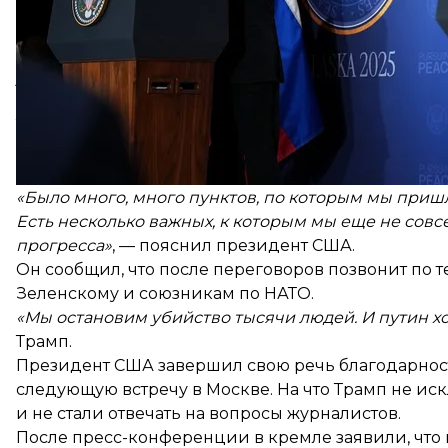
двусторонние отношения между странами «упали 
войны». По его словам, такая ситуация «не идет н
«Я ожидаю, что сегодняшние договоренности стан
украинского вопроса, но и помогут нам возобнов
россией и США»
, — сказал путин.
Трамп со своей стороны подчеркнул, что он с пу
прогресса», хотя и признал, что «не во всех пункта
заявил, что «нет соглашения» по завершению войн
«Было много, много пунктов, по которым мы пришли
Есть несколько важных, к которым мы еще не сов
прогресса»
, — пояснил президент США.
Он сообщил, что после переговоров позвонит по
Зеленскому и союзникам по НАТО.
«Мы остановим убийство тысячи людей. И путин хоче
Трамп.
Президент США завершил свою речь благодарност
следующую встречу в Москве. На что Трамп не ис
и не стали отвечать на вопросы журналистов.
После пресс-конференции в кремле
заявили
, чт