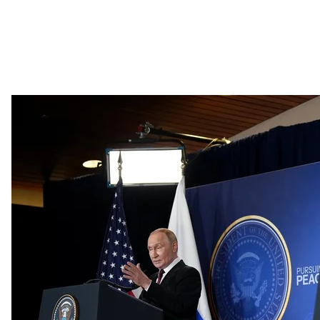
Глава рф владимир путин и президент США Дональд Трамп пров
базе Эльмендорф — Ричардс
Andrew Harnik 
путин продолжил настаивать, что «проблемы с У
безопасности россии». Но, по словам главы рф, 
пытаются понять «суть этого конфликта».
Глава рф согласился с президентом США, что долж
и рассказал, что россия считает украинский наро
в прекращении войны.
«Как бы странно это ни звучало при этих условиях.
нас трагедия. И страшно рано. Поэтому страна (ро
чтобы положить этому конец»
, — заявил путин.
Он приветствовал восстановление коммуникации 