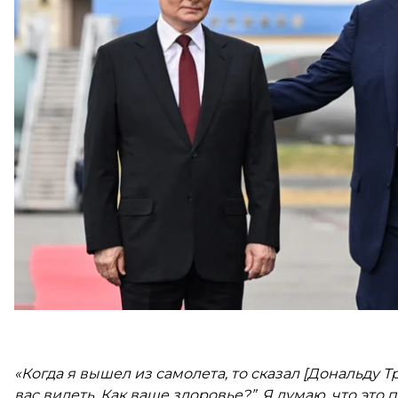
Встреча за закрытыми дверями в формате «три на т
не объявил о завершении переговоров. После это
пресс-конференций.
Первым выступление начал путин. Он поблагодарил
и США разделены океаном, но они «очень близкие
«Когда я вышел из самолета, то сказал [Дональду Т
вас видеть. Как ваше здоровье?”. Я думаю, что это