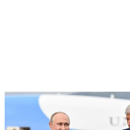
Президент США Дональд Трамп и глава рф владимир путин позиру
августа 2
SERGEY BOBYLEV / POOL 
Переговоры между президентом Дональдом Трам
с участием министров иностранных дел обеих ст
Об этом
известно
из трансляции Associated Press.