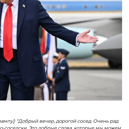
ри» длилась почти три часа, пока в 1:13 кремль
го журналистов пригласили пройти в зал для
 за приглашение, отметив, что хоть россия
 соседи».
рампу]: “Добрый вечер, дорогой сосед. Очень рад
 по-соседски. Это добрые слова, которые мы можем