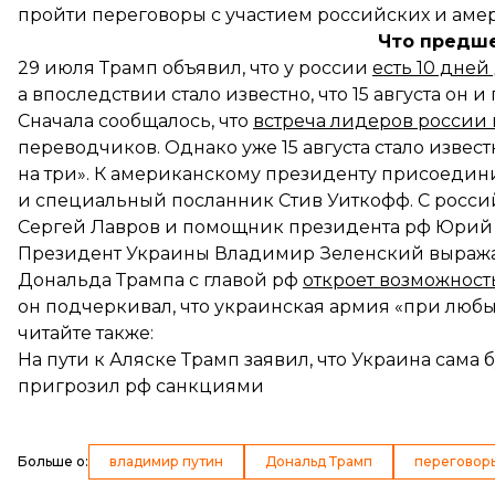
пройти переговоры с участием российских и аме
Что предш
29 июля Трамп объявил, что у россии
есть 10 дне
а впоследствии стало известно, что 15 августа он 
Сначала сообщалось, что
встреча лидеров россии и
переводчиков. Однако уже 15 августа стало извест
на три». К американскому президенту присоедин
и специальный посланник Стив Уиткофф. С росс
Сергей Лавров и помощник президента рф Юрий
Президент Украины Владимир Зеленский выражал
Дональда Трампа с главой рф
откроет возможност
он подчеркивал, что украинская армия «при любых
читайте также:
На пути к Аляске Трамп заявил, что Украина сама 
пригрозил рф санкциями
Больше о
:
владимир путин
Дональд Трамп
переговор