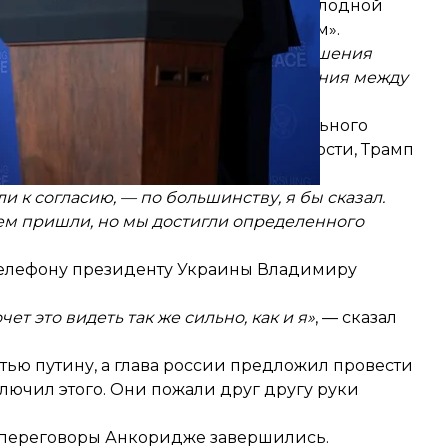
до самой низкой точки со времен Холодной
а пользу обеим странам и миру в целом».
ут отправной точкой не только для решения
ить деловые и прагматические отношения между
тиным «достиг действительно значительного
х удалось прийти к согласию». В частности, Трамп
ы.
 к согласию, — по большинству, я бы сказал.
сем пришли, но мы достигли определенного
 телефону президенту Украины Владимиру
т это видеть так же сильно, как и я»
, — сказал
ью путину, а глава россии предложил провести
ключил этого. Они пожали друг другу руки
о переговоры Анкоридже завершились.