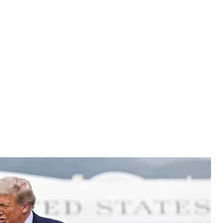
ют для фотографий на военной базе Эльмендорф - Ричардсон, 15
025 года
/ AFP via Getty Images
пом и главой рф владимиром путиным
ран и помощников завершились.