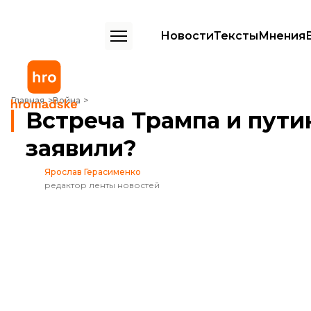
Новости
Тексты
Мнения
Встреча Трампа и путина завершилась. Что заявили?
Главная
Война
Встреча Трампа и пути
заявили?
Ярослав Герасименко
редактор ленты новостей