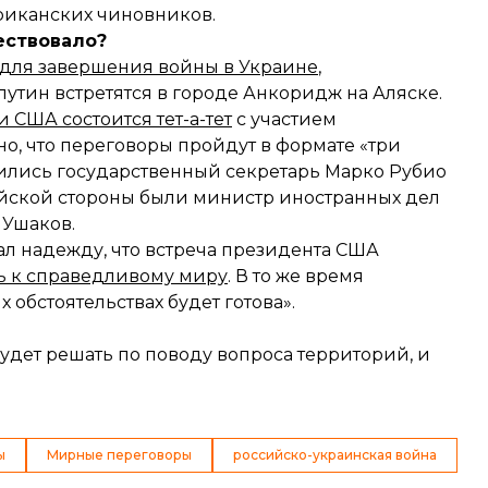
риканских чиновников.
ествовало?
й для завершения войны в Украине
,
и путин встретятся в городе Анкоридж на Аляске.
 США состоится тет-а-тет
с участием
но, что переговоры пройдут в формате «три
ились государственный секретарь Марко Рубио
ийской стороны были министр иностранных дел
 Ушаков.
 надежду, что встреча президента США
ь к справедливому миру
. В то же время
 обстоятельствах будет готова».
будет решать по поводу вопроса территорий, и
ы
Мирные переговоры
российско-украинская война