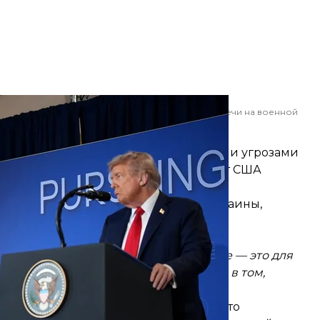
одят совместную пресс-конференцию после встречи на военной
он, 15 августа 2025 года
/ Getty Images
краиной» связаны с «фундаментальными угрозами
администрация Трампа и сам президент США
на быть обеспечена безопасность Украины,
д «братским» и якобы заинтересована
 У нас одни корни, и все происходящее — это для
ссия — ред.) искренне заинтересована в том,
между рф и США, выразив мнение, что