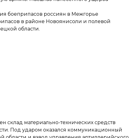
ния боеприпасов россиян в Межгорье
рипасов в районе Новоянисоли и полевой
ецкой области.
жен склад материально-технических средств
асти. Под ударом оказался коммуникационный
й области и взвод управления артиллерийского