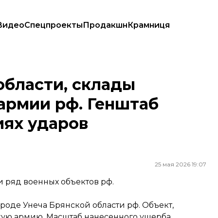
Видео
Спецпроекты
Продакшн
Крамниця
и рф. Генштаб рассказал о последствиях ударов по оккупантам
области, склады
армии рф. Генштаб
иях ударов
25 мая 2026 19:07
и ряд военных объектов рф.
ороде Унеча Брянской области рф. Объект,
кую армию. Масштаб нанесенного ущерба