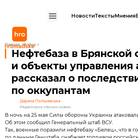
Новости
Тексты
Мнения
Нефтебаза в Брянской области, склады и объекты управления арми
Главная
Война
Нефтебаза в Брянской 
и объекты управления 
рассказал о последств
по оккупантам
Дарина Полішевська
Редакторка стрічки новин
В ночь на 25 мая Силы обороны Украины атаковал
Об этом
сообщил
Генеральный штаб ВСУ.
Так, военные поразили нефтебазу «Белец», что в г
по данным Генштаба, снабжает топливом российс