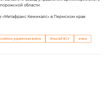
порожской области.
ие «Метафракс Кемикалс» в Пермском крае
ссийско-украинская война
Генштаб ВСУ
атака