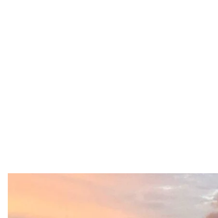
Дым в Саратове после ве
Фото из 
В ночь на 31 мая в российском Саратове объявлял
вероятно, удар потерпел местный нефтеперераба