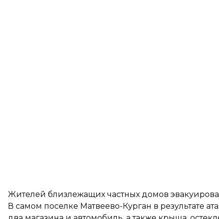
Жителей близлежащих частных домов эвакуирова
В самом поселке Матвеево-Курган в результате ат
два магазина и автомобиль, а также крыша, остекл