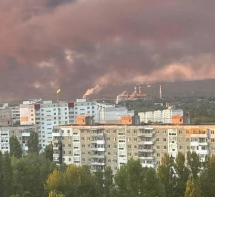
товской области Роман Бусаргин.
ь, что повреждения могли испытать объекты
о словам, нет.
ва, на которых виден столб дыма, поднимающийся