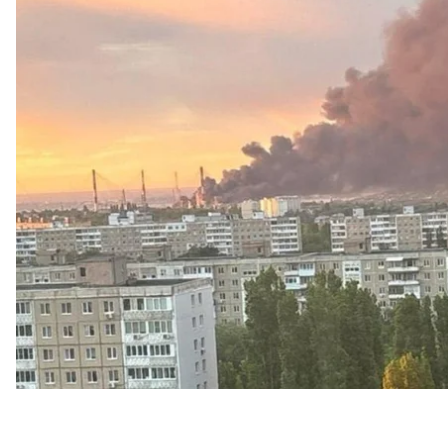
старейших в россии.
Об атаке беспилотников
сообщал
губернатор Сара
Он не подтвердил попадание по НПЗ, сказав лиш
гражданской инфраструктуры. Пострадавших, по ег
В то же время в сети появились видео из Сарато
после вероятного поражения НПЗ.