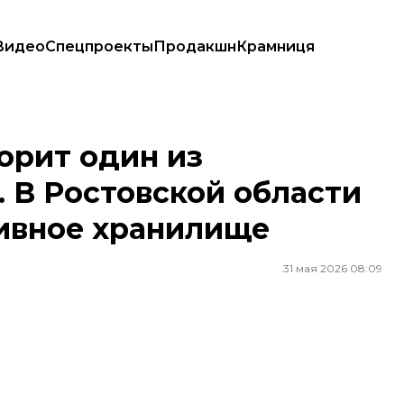
Видео
Спецпроекты
Продакшн
Крамниця
стовской области также загорелось топливное хранилище
горит один из
 В Ростовской области
ливное хранилище
31 мая 2026 08:09