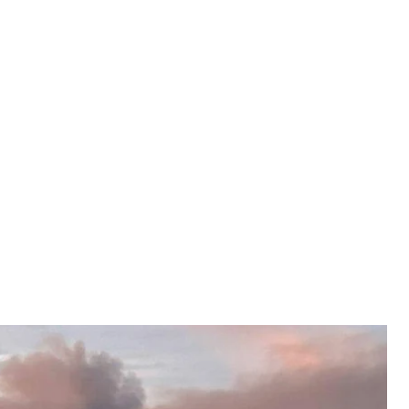
роятного поражения НПЗ
соцсетей
и беспилотную опасность, во время которой,
тывающий завод. Он принадлежит к одному из