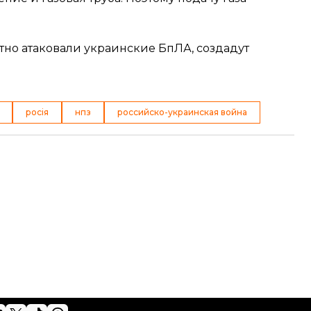
тно атаковали украинские БпЛА, создадут
росія
нпз
российско-украинская война