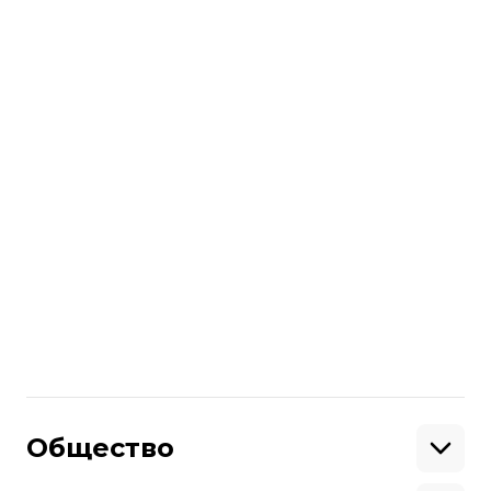
что
россия затягивает подготовку
к обмену
.
читайте также:
«Это неприемлемо». россия предлагала
включить похищенных украинских
детей в обменные списки — Сибига
Больше о
:
военнопленные
росія
Кирилл Буданов
обмен военнопленных
Поделиться
:
Общество
Образование