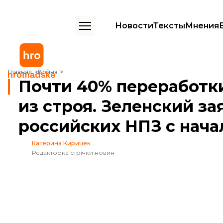
Новости
Тексты
Мнения
Почти 40% переработки нефти в рф выведено из строя. Зеленский 
Главная
Война
Почти 40% переработк
из строя. Зеленский за
российских НПЗ с нача
Катерина Киричек
Редакторка стрічки новин