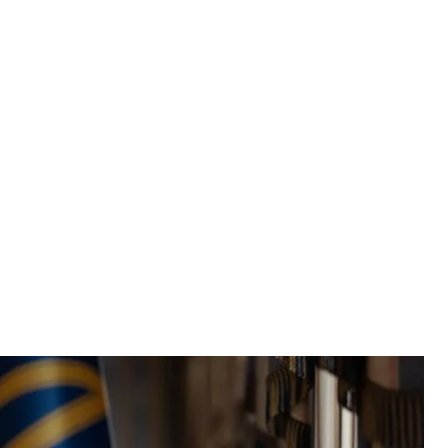
Владимир Зеленский
кий / Facebook
российских нефтеперерабатывающих заводов. Это
ной переработки нефти в россии.