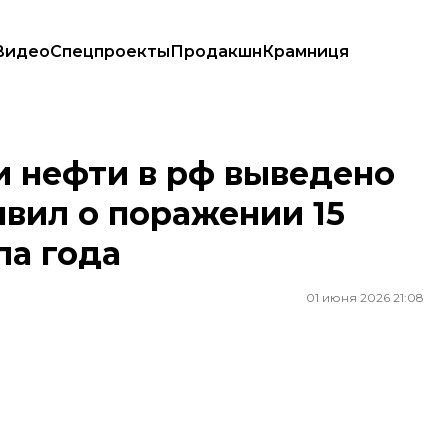
Видео
Спецпроекты
Продакшн
Крамниця
заявил о поражении 15 российских НПЗ с начала года
и нефти в рф выведено
явил о поражении 15
ла года
01 июня 2026 21:08