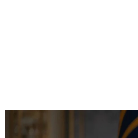
Президент Украины 
Владимир Зеленс
С начала года украинские военные поразили 15 
привело к выведению из строя около 40% первич