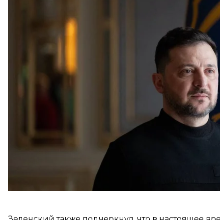
Об этом
заявил
президент Украины Владимир Зе
По его словам, успешные дальнобойные удары су
потери мощностей российские власти уже
запрет
а также рассматривают возможность ограничения 
«Для страны, которую еще совсем недавно называ
значительная история, значительная потеря»,
— п
Зеленский также подчеркнул, что в настоящее вр