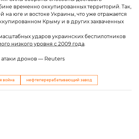
убине временно оккупированных территорий. Так,
ей на юге и востоке Украины, что уже отражается
 оккупированном Крыму и в других захваченных
е масштабных ударов украинских беспилотников
мого низкого уровня с 2009 года
.
 атаки дронов — Reuters
я война
нефтеперерабатывающий завод