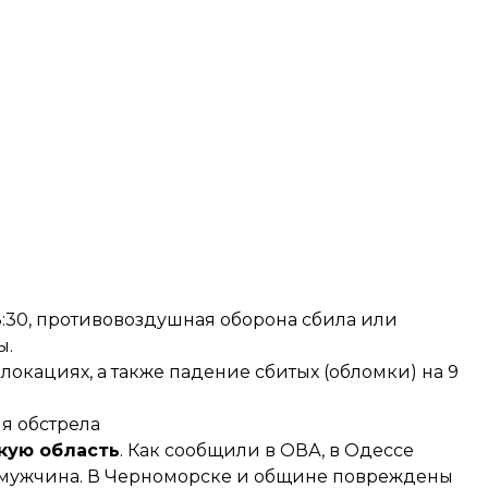
:30, противовоздушная оборона сбила или
ы.
окациях, а также падение сбитых (обломки) на 9
я обстрела
кую область
. Как
сообщили
в ОВА, в Одессе
й мужчина. В Черноморске и общине повреждены