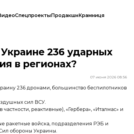
Видео
Спецпроекты
Продакшн
Крамниця
вия в регионах?
 Украине 236 ударных
ия в регионах?
07 июня 2026 08:56
Украину 236 дронами, большинство беспилотников
здушных сил ВСУ.
частности, реактивные), «Гербера», «Италмас» и
е ракетные войска, подразделения РЭБ и
Сил обороны Украины.