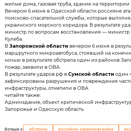
жилые дома, газовая труба, здание на территории 
Вечером 6 июня в Одесской области россияне ат
поисково-спасательной службы, которые выполн
украинского морского коридора. В результате уд
министр по вопросам восстановления — министр
Кулеба.
В
Запорожской области
вечером 6 июня в резуль
маршрутного микроавтобуса, стоявший на конечн
ночью в результате обстрела один из районов За
пожар,
заявили
в ОВА.
В результате ударов рф в
Сумской области
один ч
зафиксированы разрушения и повреждения частн
инфраструктуры,
отметили
в ОВА.
читайте также:
Админздание, объект критической инфраструктуры
Запорожье и Одесскую область
Больше о
:
обстрелы
российско-украинская война
воз