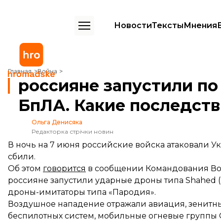
Новости
Тексты
Мнения
россияне запустили по Украине 236 ударных БпЛА. Какие последст
Главная
Война
россияне запустили по
БпЛА. Какие последств
Ольга Денисяка
Редакторка стрічки новин
В ночь на 7 июня российские войска атаковали 
сбили.
Об этом
говорится
в сообщении Командования Во
россияне запустили ударные дроны типа Shahed (в 
дроны-имитаторы типа «Пародия».
Воздушное нападение отражали авиация, зенитны
беспилотных систем, мобильные огневые группы 