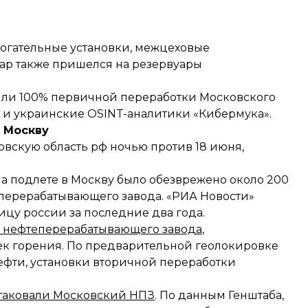
огательные установки, межцеховые
ар также пришелся на резервуары
зили 100% первичной переработки Московского
и украинские OSINT-аналитики «Кибермука».
а Москву
вскую область рф ночью против 18 июня,
на подлете в Москву было обезврежено около 200
еперерабатывающего завода. «РИА Новости»
ицу россии за последние два года.
 нефтеперерабатывающего завода
,
ек горения. По предварительной геолокировке
ефти, установки вторичной переработки
таковали Московский НПЗ
. По данным Генштаба,