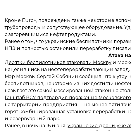
Кроме Euro+, повреждены также некоторые вспом
трубопроводы и сопутствующее оборудование. Уд
с загоревшимися нефтепродуктами.
Ранее о том, что украинские беспилотники пора
НПЗ и полностью остановили переработку
писали
Атака н
Десятки беспилотников атаковали Москву
и Моско
нацелившись на нефтеперерабатывающий завод.
Мэр Москвы Сергей Собянин сообщил, что к утру 
беспилотников, некоторые из них достигли нефт
называет это самой массированной атакой на стол
Генштаб ВСУ подтвердил поражение Московского
на территории предприятия — не менее пяти точ
горят комбинированная установка переработки н
и резервуарный парк.
Ранее, в ночь на 16 июня,
украинские дроны уже а