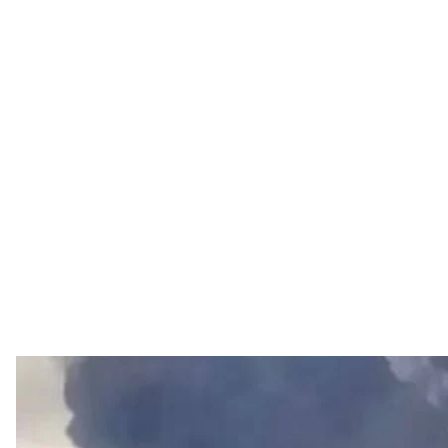
Пожар на Московском НПЗ после а
Фото из 
Во время атаки на нефтеперерабатывающий завод
вывели из строя установку CDU-6, а во время пов