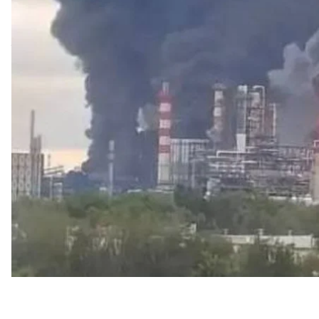
Euro+. Они обе обеспечивают 100% первичной пер
Об этом
пишет
Reuters со ссылкой на неназванные
Так, поврежденная 16 июня установка CDU-6 обыч
в сутки, что составляет около 53% мощностей пре
возобновить свою вторую основную установку — 
на половине мощности.
Однако эта установка, введенная в эксплуатацию
предприятия, была повреждена во время второй а
мощности завода.