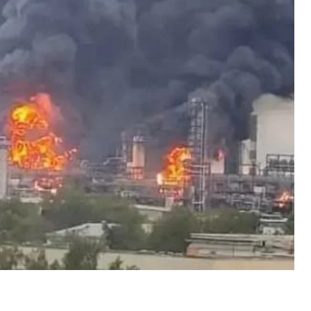
еработки нефти этого НПЗ.
 источники в отрасли.
но перерабатывает около 160 тысяч баррелей
дприятия. На время ее ремонта завод должен был
Euro+ — чтобы перерабатывать нефть примерно
 в 2020 году в рамках программы модернизации
таки 18 июня. Она обеспечивала оставшиеся 47%