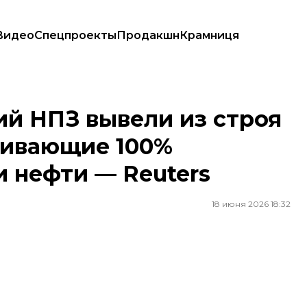
Видео
Спецпроекты
Продакшн
Крамниця
беспечивающие 100% первичной переработки нефти — Reuters
ий НПЗ вывели из строя
чивающие 100%
 нефти — Reuters
18 июня 2026 18:32