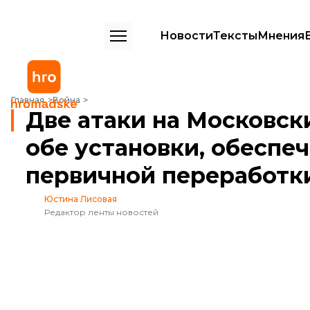
Новости
Тексты
Мнения
Две атаки на Московский НПЗ вывели из строя обе установки, о
Главная
Война
Две атаки на Московск
обе установки, обеспе
первичной переработки
Юстина Лисовая
Редактор ленты новостей