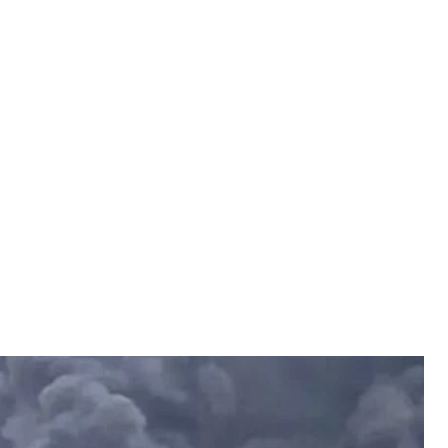
таки украинских дронов 18 июня
соцсетей
 в Москве 16 июня украинские беспилотники
торной атаки 18 июня вышла вторая установка