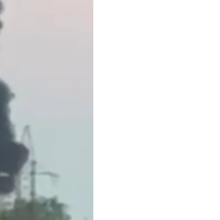
арском крае рф. Под
ров. Уже утром 25
ашнефть-Уфанефтехим»
ают нашу точность.
рать время. Войну