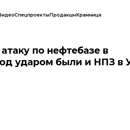
Видео
Спецпроекты
Продакшн
Крамниця
 Под ударом были и НПЗ в Уфе
атаку по нефтебазе в
од ударом были и НПЗ в 