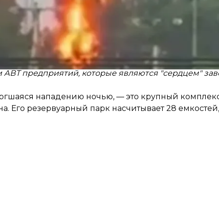
стан являются важными элементами топливно-энерг
 возникли пожары. Имеющиеся медиаматериалы подт
ки АВТ предприятий, которые являются "сердцем" за
вергшаяся нападению ночью, — это крупный комплек
а. Его резервуарный парк насчитывает 28 емкостей,