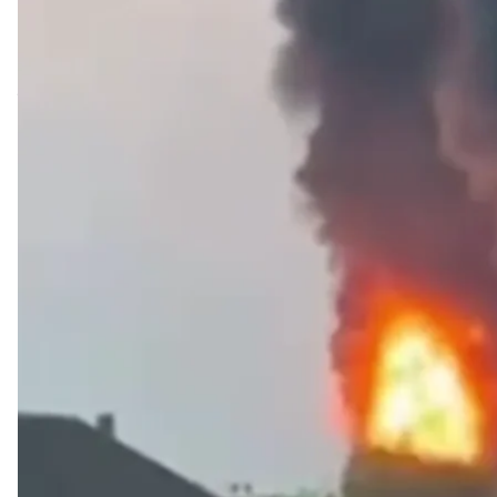
Удары по
В ночь на 25 июня подразделения Сил обороны У
ударом также оказались объекты в 1500 километра
Об этом
сообщил
президент Украины Владимир З
Он говорит, что расстояние от линии фронта до н
июня Служба безопасности Украины ударила по 
и «Башнефть-Новойл».
«Выполняем план наших дальнобойных санкций. С
россиянам стоит думать о настоящей дипломатии, 
нужно завершать», —
заявил Зеленский.