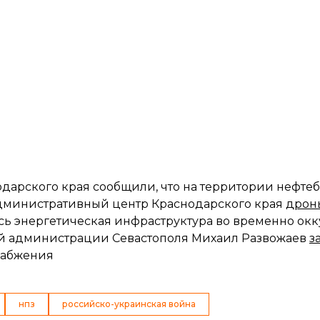
дарского края сообщили, что на территории нефтеб
административный центр Краснодарского края
дрон
лась энергетическая инфраструктура во временно ок
ой администрации Севастополя Михаил Развожаев
з
набжения
нпз
российско-украинская война