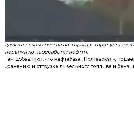
Как
сообщили
в СБУ, НПЗ в республике Башкорто
комплекса рф:
«После взрывов на этих объектах
двух отдельных очагов возгорания. Горят установ
первичную переработку нефти».
Там добавляют, что нефтебаза «Полтавская», под
хранению и отгрузке дизельного топлива и бензин