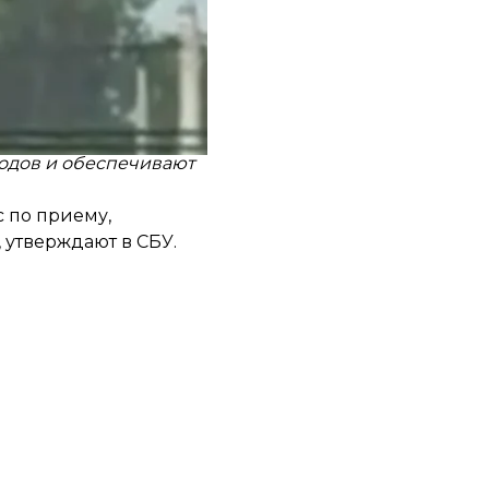
етического
верждают не менее
водов и обеспечивают
с по приему,
 утверждают в СБУ.