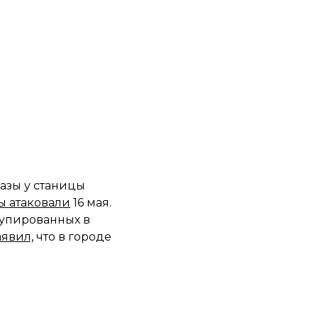
азы у станицы
ы атаковали
16 мая.
купированных в
аявил,
что в городе