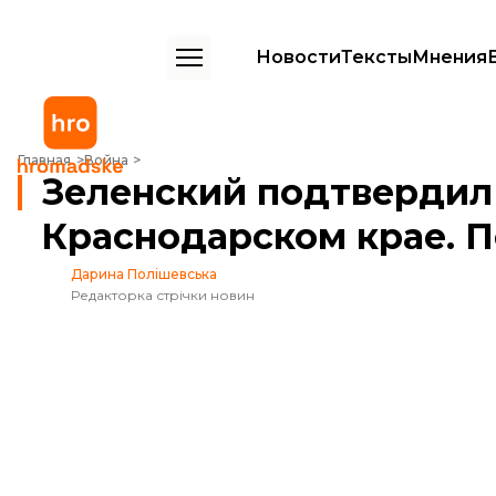
Новости
Тексты
Мнения
Зеленский подтвердил атаку по нефтебазе в Краснодарском крае.
Главная
Война
Зеленский подтвердил 
Краснодарском крае. П
Дарина Полішевська
Редакторка стрічки новин