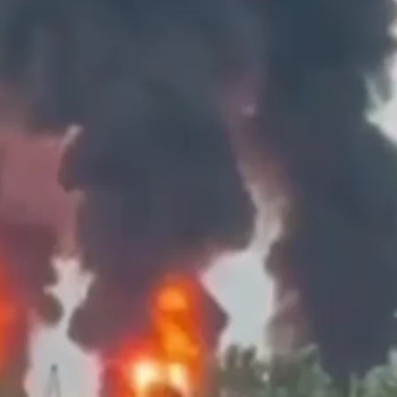
 российским объектам в ночь на 25 июня
Facebook / Владимир Зеленский
краины поразили нефтебазу «Полтавская» в Краснод
х от линии фронта.
еленский.
ефтебазы «Полтавская» составляет около 300 километ
двум нефтеперерабатывающим заводам в Уфе — «Б
пасибо всем украинским воинам, которые обеспечив
а не пытаться снова кого-нибудь обмануть или выиг