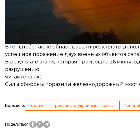
Военные поразили и три пункта управления бесп
Бахмута Донецкой области и Теткиного Курской о
попасть в пункт управления подразделения ради
В Генштабе также обнародовали результаты допо
успешное поражение двух военных объектов связ
В результате атаки, которая произошла 26 июня, 
разрушению.
читайте также:
Силы обороны поразили железнодорожный мост в
Больше о
:
мосты
российско-украинская война
Геншта
Поделиться
: