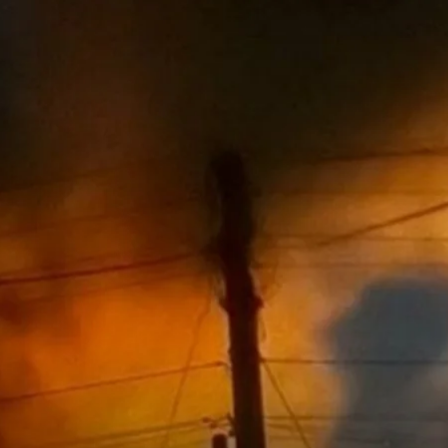
Иллюстративное фото
Генеральный штаб ВСУ
сли успешные удары по ряду важных военных целей
ованных территориях Украины, так и в тылу россии
 в районе Новоазовска Донецкой области, а также 
 логистические пути россияне активно использовал
еприпасов и техники. Результаты поражения уточняю
хнических средств захватчиков в районе Новосветло