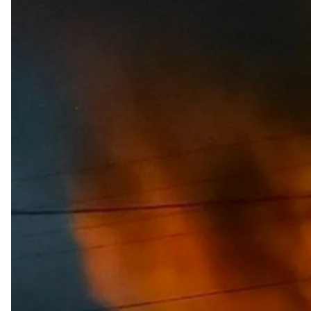
28 июня и в ночь на 29 июня Силы обороны нане
Объекты были атакованы как на временно оккупир
Об этом
сообщили
в Генеральном штабе ВСУ.
Украинские военные попали в автомобильный мост
железнодорожных моста в Луганской области. Эти
перебрасывания личного состава, вооружения, бо
Кроме того, под удар попал склад материально-те
в Луганской области.