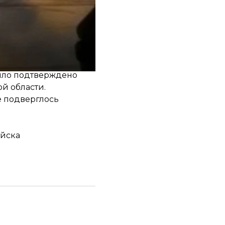
жской области,
 области удалось
Было подтверждено
й области.
е подверглось
ойска