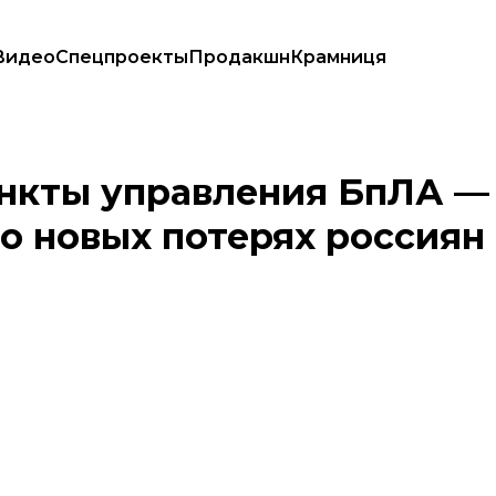
Видео
Спецпроекты
Продакшн
Крамниця
али о новых потерях россиян
ункты управления БпЛА —
 о новых потерях россиян