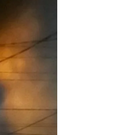
 российских военных.
.
в два
и для
тся.
вки, также