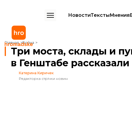
Новости
Тексты
Мнения
Три моста, склады и пункты управления БпЛА — в Генштабе рассказ
Главная
Война
Три моста, склады и п
в Генштабе рассказали
Катерина Киричек
Редакторка стрічки новин