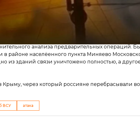
илотниками оккупантов в районах Гуляйполя Запоро
бласти рф. В районе Великой Новоселки в Донецкой
оэлектронной борьбы.
лнительного анализа предварительных операций. 
и в районе населёенного пункта Миняево Московско
одно из зданий связи уничтожено полностью, а друго
 Крыму, через который россияне перебрасывали в
б ВСУ
атака