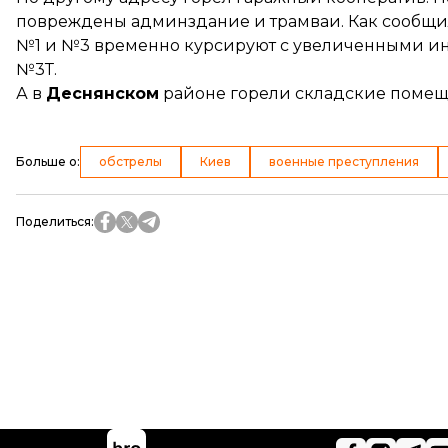
повреждены админздание и трамваи. Как сообщил
№1 и №3 временно курсируют с увеличенными ин
№3Т.
А в
Деснянском
районе горели складские помещ
Больше о
:
обстрелы
Киев
военные преступления
Поделиться
: