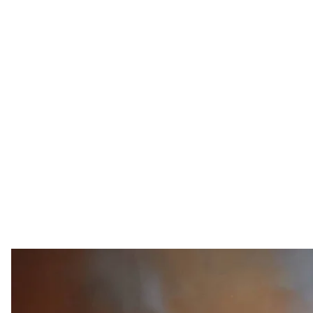
Последствия российского ракетного
ГСЧС 
В ночь на 8 июля российские войска атаковали Ки
в двух районах произошли пожары.