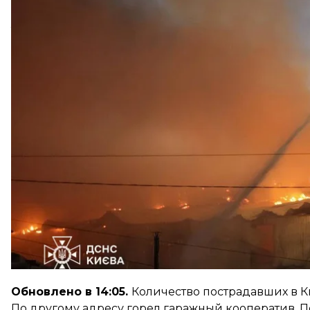
Об этом
сообщили
в ГСЧС Украины.
Так, в
Святошинском
районе зафиксировано возг
помещениях. Здесь пострадали два человека, оди
Обновлено в 8:31.
Глава Киевской ОВА Тимур Тк
погибла одна женщина — ее тело
обнаружили
во 
Обновлено в 14:05.
Количество пострадавших в 
По другому адресу горел гаражный кооператив. П