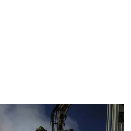
 удара по Киеву, 8 июля 2026 года
Киева
ев баллистическими ракетами, в результате чего