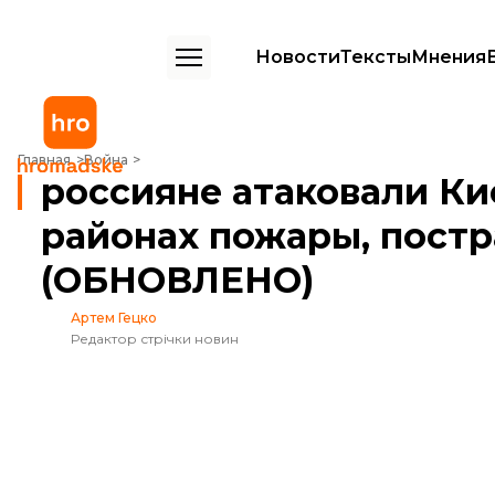
Новости
Тексты
Мнения
россияне атаковали Киев баллистикой. В двух районах пожары, 
Главная
Война
россияне атаковали Ки
районах пожары, пост
(ОБНОВЛЕНО)
Артем Гецко
Редактор стрічки новин