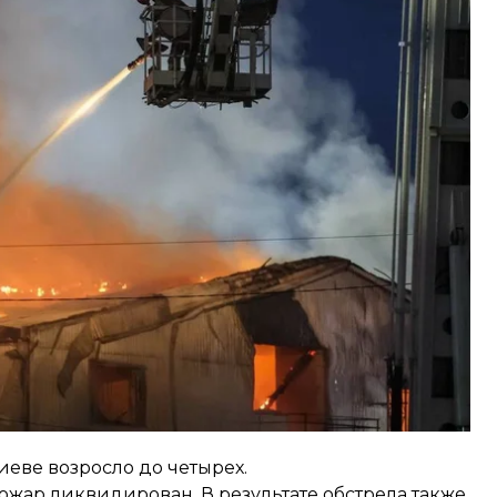
орание в административном здании и складских
н из них госпитализирован.
аченко
сообщил
, что в результате атаки на Киев
время тушения пожаров.
Киеве
возросло
до четырех.
ожар ликвидирован. В результате обстрела также