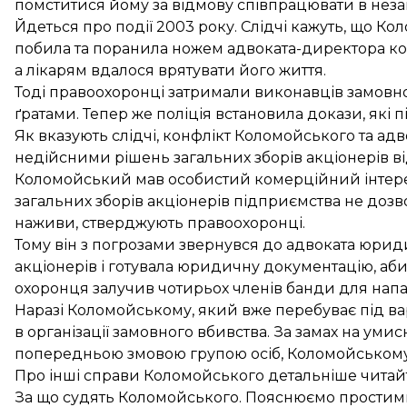
помститися йому за відмову співпрацювати в неза
Йдеться про події 2003 року. Слідчі кажуть, що К
побила та поранила ножем адвоката-директора ком
а лікарям вдалося врятувати його життя.
Тоді правоохоронці затримали виконавців замовног
ґратами. Тепер же поліція встановила докази, які
Як вказують слідчі, конфлікт Коломойського та ад
недійсними рішень загальних зборів акціонерів в
Коломойський мав особистий комерційний інтерес
загальних зборів акціонерів підприємства не дозв
наживи, стверджують правоохоронці.
Тому він з погрозами звернувся до адвоката юриди
акціонерів і готувала юридичну документацію, аби
охоронця залучив чотирьох членів банди для напад
Наразі Коломойському, який вже перебуває під ва
в організації замовного вбивства. За замах на ум
попередньою змовою групою осіб, Коломойському з
Про інші справи Коломойського детальніше читайт
За що судять Коломойського. Пояснюємо прости