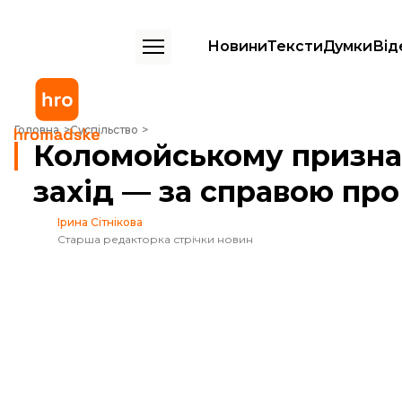
Новини
Тексти
Думки
Від
Коломойському призначили новий запобіжний захід — за справою
Головна
Суспільство
Коломойському призна
захід — за справою пр
Ірина Сітнікова
Старша редакторка стрічки новин