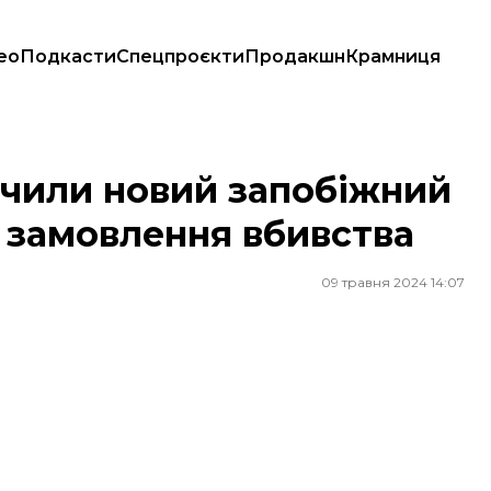
ео
Подкасти
Спецпроєкти
Продакшн
Крамниця
 про замовлення вбивства
чили новий запобіжний
о замовлення вбивства
09 травня 2024 14:07