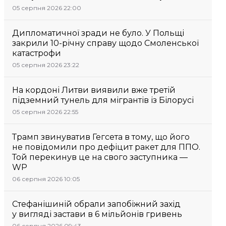
05 серпня 2026 22:00
Дипломатичної зради не було. У Польщі
закрили 10-річну справу щодо Смоленської
катастрофи
05 серпня 2026 23:22
На кордоні Литви виявили вже третій
підземний тунель для мігрантів із Білорусі
05 серпня 2026 22:55
Трамп звинуватив Гегсета в тому, що його
не повідомили про дефіцит ракет для ППО.
Той перекинув це на свого заступника —
WP
06 серпня 2026 10:05
Стефанішиній обрали запобіжний захід
у вигляді застави в 6 мільйонів гривень
06 серпня 2026 09:43