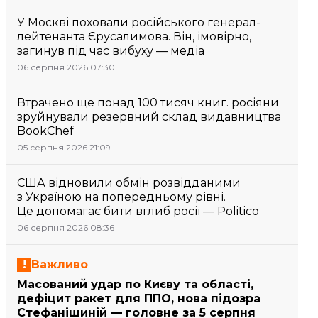
У Москві поховали російського генерал-
лейтенанта Єрусалимова. Він, імовірно,
загинув під час вибуху — медіа
06 серпня 2026 07:30
Втрачено ще понад 100 тисяч книг. росіяни
зруйнували резервний склад видавництва
BookChef
05 серпня 2026 21:09
США відновили обмін розвідданими
з Україною на попередньому рівні.
Це допомагає бити вглиб росії — Politico
06 серпня 2026 08:36
Важливо
Масований удар по Києву та області,
дефіцит ракет для ППО, нова підозра
Стефанішиній — головне за 5 серпня