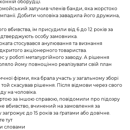
конній оборудці.
оломойський залучив членів банди, яка жорстоко
панії. Добити чоловіка завадила його дружина,
о вбивства, їм присудили від 6 до 12 років за
 підтверджують особу замовника.
воката стосувався анулювання та визнання
ідкритого акціонерного товариства.
 у роботі металургійного заводу. А рішення
оляло йому повноцінно реалізувати свій план
чної фірми, яка брала участь у загальному зборі
 той скасував рішення. Після відмови через свого
у на чоловіка.
ртою за іншою справою, повідомили про підозру
исне вбивство, вчинений на замовлення за
агрожує до 15 років за ґратами або довічне.
е тут
ми словами