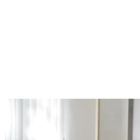
Коломойський у залі Київського апе
Ірина Сітніков
Бізнесменові Ігорю Коломойському, який уже пере
призначили новий запобіжний захід за справою п
Про це
пишуть
«Ґрати».