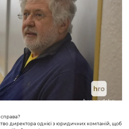
еки України за підозрою Бюро економічної
жний захід за цією підозрою передбачав його
ривень.
 йому тримання під вартою до 7 липня — без
 справа?
тво директора однієї з юридичних компаній, щоб