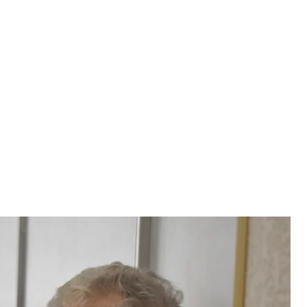
ляційного суду, 6 жовтня 2023 року
а / hromadske
буває у СІЗО за справою про шахрайство,
ро замовлення вбивства.