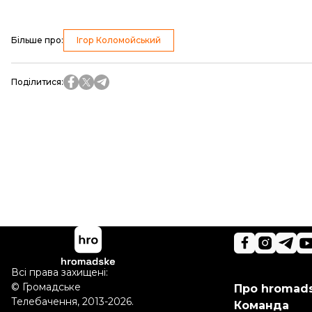
Більше про
:
Ігор Коломойський
Поділитися
:
Всі права захищені:
©
Громадське
Про hromad
Телебачення
,
2013-2026.
Команда