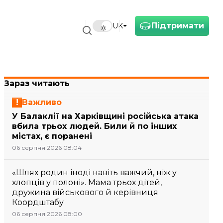
Підтримати
UK
Зараз читають
Важливо
У Балаклії на Харківщині російська атака
вбила трьох людей. Били й по інших
містах, є поранені
06 серпня 2026 08:04
«Шлях родин іноді навіть важчий, ніж у
хлопців у полоні». Мама трьох дітей,
дружина військового й керівниця
Коордштабу
06 серпня 2026 08:00