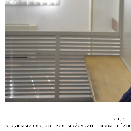
Коломойський перебуває в ізоляторі Служби безп
безпеки у шахрайстві та легалізації майна. Запобі
арешт до 2 червня із заставою в розмірі 1,9 млрд г
Наразі Печерський районний суд Києва призначив
права на заставу.
Що це за
За даними слідства, Коломойський замовив вбивс