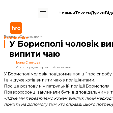
Новини
Тексти
Думки
Від
У Борисполі чоловік викликав поліціянтів, бо не мав з ким випити ч
Головна
Суспільство
У Борисполі чоловік вик
випити чаю
Ірина Сітнікова
Старша редакторка стрічки новин
У Борисполі чоловік повідомив поліції про спробу
і він дуже хотів випити чаю з поліціянтами.
Про це
розповіли
у патрульній поліції Борисполя.
Правоохоронці закликали бути відповідальними та
«Адже ми перевіряємо кожен виклик, який надходит
прийти на допомогу тим, хто справді цього потреб