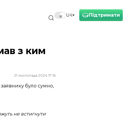
Підтримати
UK
мав з ким
21 листопада 2024 17:16
 заявнику було сумно,
ожуть не встигнути