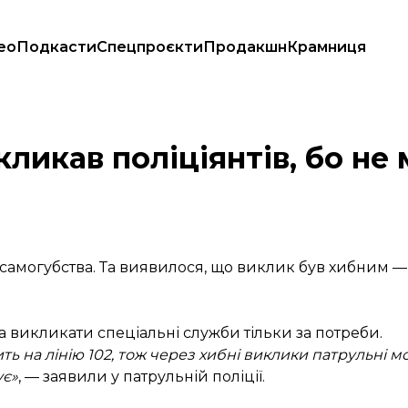
ео
Подкасти
Спецпроєкти
Продакшн
Крамниця
аю
ликав поліціянтів, бо не 
 самогубства. Та виявилося, що виклик був хибним —
 викликати спеціальні служби тільки за потреби.
ь на лінію 102, тож через хибні виклики патрульні м
ує»
, — заявили у патрульній поліції.