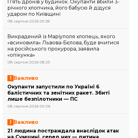
П’ять дронів у будинок. Окупанти вбили 3-
річного хлопчика, його бабусю й дідуся
ударом по Київщині
08 серпня 2026 09:28
Викрадений із Маріуполя хлопець, якого
«всиновила» Львова-Бєлова, буде вчитися
на російського прокурора, заявила
«опікунка»
08 серпня 2026 08:23
Важливо
Окупанти запустили по Україні 6
балістичних та зенітних ракет. Збиті
лише безпілотники — ПС
08 серпня 2026 09:06
Важливо
21 людина постраждала внаслідок атак
на Сумщині, серед них — дитина