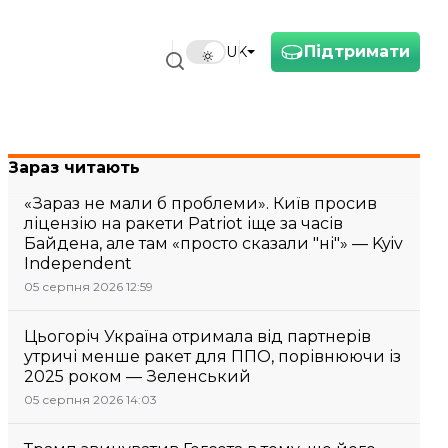
Підтримати
UK
Зараз читають
«Зараз не мали б проблеми». Київ просив
ліцензію на ракети Patriot іще за часів
Байдена, але там «просто сказали "ні"» — Kyiv
Independent
05 серпня 2026 12:59
Цьогоріч Україна отримала від партнерів
утричі менше ракет для ППО, порівнюючи із
2025 роком — Зеленський
05 серпня 2026 14:03