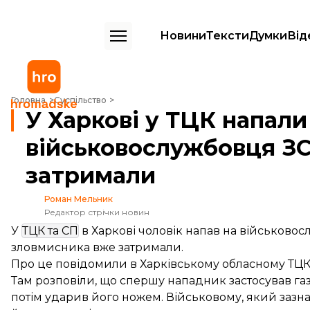
Новини
Тексти
Думки
Від
У Харкові у ТЦК напали з ножем на військовослужбовця ЗСУ. Злов
Головна
Суспільство
У Харкові у ТЦК напали
військовослужбовця ЗС
затримали
Роман Мельник
Редактор стрічки новин
У
ТЦК та СП
в Харкові чоловік напав на військовос
зловмисника вже затримали.
Про це
повідомили
в Харківському обласному ТЦК 
Там розповіли, що спершу нападник застосував га
потім ударив його ножем. Військовому, який зазн