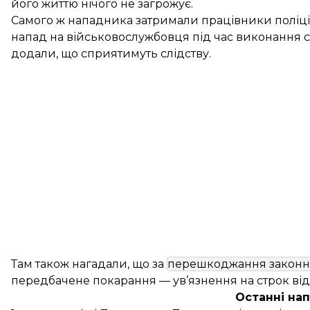
його життю нічого не загрожує.
Самого ж нападника затримали працівники поліції
напад на військовослужбовця під час виконання с
додали, що сприятимуть слідству.
Там також нагадали, що за
перешкоджання законній
передбачене покарання — ув’язнення на строк від 
Останні на