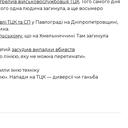
стрелив військовослужбовця ТЦК
. Того самого дня
якого одна людина загинула, а ще восьмеро
влі ТЦК та СП
у Павлограді на Дніпропетровщині,
ина.
ільському
, що на Хмельниччині. Там загинула
патий
засудив випадки вбивств
 лінією, яку не можна перетинати».
или їхню техніку
лю». Напади на ТЦК — диверсії чи ганьба