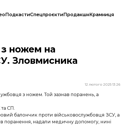
ео
Подкасти
Спецпроєкти
Продакшн
Крамниця
мисника затримали
 з ножем на
У. Зловмисника
12 лютого 2025 13:26
лужбовця з ножем. Той зазнав поранень, а
та СП.
зовий балончик проти військовослужбовця ЗСУ, а
ав поранення, надали медичну допомогу, нині