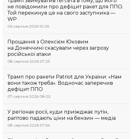
Трамп звинуватив Гегсета в тому, що його
не повідомили про дефіцит ракет для ППО.
Той перекинув це на свого заступника —
WP
06 серпня 2026 10:05
Прощання з Олексієм Юковим
на Донеччині скасували через загрозу
російської атаки
08 серпня 2026 07:23
Трамп про ракети Patriot для України: «Нам
вони також треба». Водночас заперечив
дефіцит ППО
07 серпня 2026 08:02
У регіонах росії, куди приїжджає путін,
раптово падають ціни на бензин — медіа
08 серпня 2026 07:54