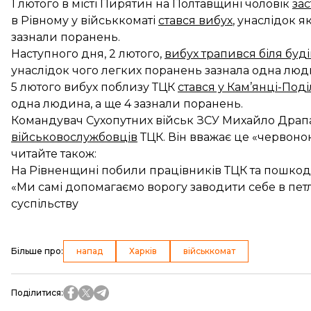
1 лютого в місті Пирятин на Полтавщині чоловік
за
в Рівному у військкоматі
стався вибух
, унаслідок 
зазнали поранень.
Наступного дня, 2 лютого,
вибух трапився біля буді
унаслідок чого легких поранень зазнала одна люд
5 лютого вибух поблизу ТЦК
стався у Кам’янці-Под
одна людина, а ще 4 зазнали поранень.
Командувач Сухопутних військ ЗСУ Михайло Дра
військовослужбовців
ТЦК. Він вважає це «червоною
читайте також:
На Рівненщині побили працівників ТЦК та пошкод
«Ми самі допомагаємо ворогу заводити себе в пет
суспільству
Більше про
:
напад
Харків
військкомат
Поділитися
: