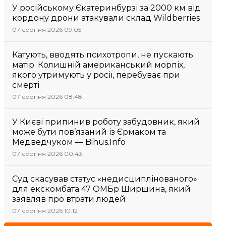
У російському Єкатеринбурзі за 2000 км від
кордону дрони атакували склад Wildberries
07 серпня 2026 09:05
Катують, вводять психотропи, не пускають
матір. Колишній американський морпіх,
якого утримують у росії, перебуває при
смерті
07 серпня 2026 08:48
У Києві припинив роботу забудовник, який
може бути пов’язаний із Єрмаком та
Медведчуком — Bihus.Info
07 серпня 2026 00:43
Суд скасував статус «недисциплінованого»
для екскомбата 47 ОМБр Ширшина, який
заявляв про втрати людей
07 серпня 2026 10:12