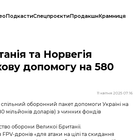
ео
Подкасти
Спецпроєкти
Продакшн
Крамниця
 допомогу на 580 мільйонів доларів
анія та Норвегія
кову допомогу на 580
11 квітня 2025 07:16
о спільний оборонний пакет допомоги Україні на
80 мільйонів доларів) з чинних фондів
тво оборони Великої Британії.
PV-дронів «для атаки на цілі та скидання