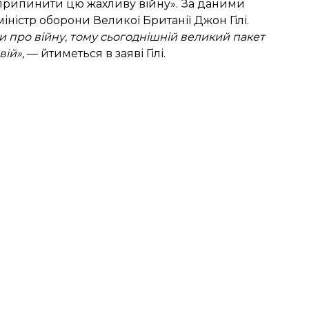
припинити цю жахливу війну». За даними
іністр оборони Великої Британії Джон Гілі.
 про війну, тому сьогоднішній великий пакет
вій»,
— йтиметься в заяві Гілі.