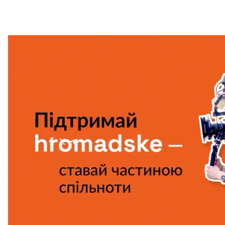
Підтримати
читайте також:
Норвегія надає ще понад €400 млн на артилерійс
Більше про
:
Норвегія
Велика Британія
безпілотники
Поділитися
: