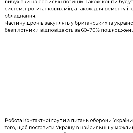
вибухівки на російські позиції». Також кошти буд
систем, протитанкових мін, а також для ремонту і 
обладнання.
Частину дронів закуплять у британських та українс
безпілотники відповідають за 60–70% пошкоджень р
Робота Контактної групи з питань оборони Україн
того, щоб поставити Україну в найсильнішу можлив