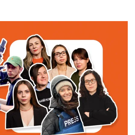
ькі боєприпаси для України
військова допомога
російсько-українська війна