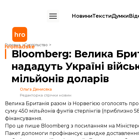
Новини
Тексти
Думки
Від
Bloomberg: Велика Британія та Норвегія нададуть Україні військову
Головна
Суспільство
Bloomberg: Велика Брит
нададуть Україні війсь
мільйонів доларів
Ольга Денисяка
Редакторка стрічки новин
Велика Британія разом із Норвегією оголосять пр
суму 450 мільйонів фунтів стерлінгів (приблизно 5
фінансування.
Про це
пише
Bloomberg з посиланням на Міністерс
Пакет допомоги профінансує швидке доставлення F