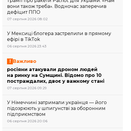
Трамп про ракети Patriot для України: «Нам
вони також треба». Водночас заперечив
дефіцит ППО
07 серпня 2026 08:02
У Мексиці блогера застрелили в прямому
ефірі в TikTok
06 серпня 2026 23:43
Важливо
росіяни атакували дроном людей
на ринку на Сумщині. Відомо про 10
постраждалих, двоє у важкому стані
07 серпня 2026 09:29
У Німеччині затримали українця — його
підозрюють у шпигунстві за оборонним
підприємством
06 серпня 2026 20:06