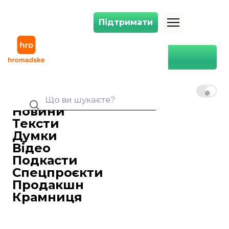
Підтримати
Підтримати
Правоохоронці та НБУ знали, що підсанкційний Єрмолаєв обходит
Головна
Суспільство
Правоохоронці та НБУ знали,
що підсанкційний Єрмолаєв
UK
EN
RU
обходить обмеження —
розслідування
Новини
14 травня 2025 13:00
Тексти
Щонайменше троє посадовців із НАБУ,
Думки
Нацполу й Нацбанку знали,
Відео
що підсанкційний бізнесмен Вадим
Подкасти
Єрмолаєв обходить санкції. Навіть
Спецпроєкти
попри це, Єрмолаєву вдалося
Продакшн
повернути контроль над своїми
Крамниця
активами в Україні.
Про це
йдеться
в розслідуванні
hromadske.