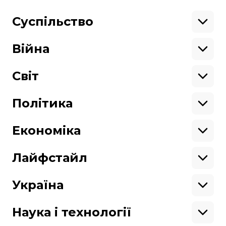
Поділитися
Суспільство
:
Освіта
Кримінал
Війна
Здоров'я
Екологія
Ветерани
Підтримати
Військові
Світ
Ситуація на фронті
Крим
Північна Америка
Донбас
Латинська Америка
Політика
Підтримай hromadske.
Азія
Ми працюємо для тебе та завдяки тобі.
Африка
Закопроєкти
Будь нашим другом
Європа
Персоналії
Економіка
Геополітика
Верховна Рада
Кабінет міністрів
Бізнес
Про hromadske
Вакансії
Реформи
Енергетика
Лайфстайл
Вибори
Особисті фінанси
Команда
Тендери
Корупція
Інфраструктура
Спорт
Контакти
Крамниця
Нерухомість
Кіно
Україна
Структура
Фінансові звіти
Ціни
Музика
Театр
Київ
власності
Наші політики
Подорожі
Регіони
Наука і технології
Реклама
Карта сайту
Книги
Історія
Продакшн