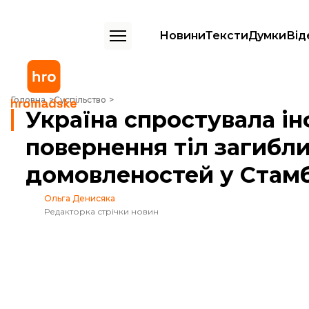
Новини
Тексти
Думки
Від
Україна спростувала інформацію про повернення тіл загиблих захи
Головна
Суспільство
Україна спростувала і
повернення тіл загибли
домовленостей у Стамб
Ольга Денисяка
Редакторка стрічки новин