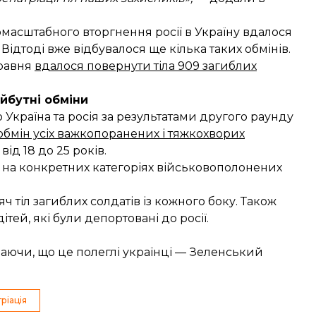
омасштабного вторгнення росії в Україну вдалося
Відтоді вже відбувалося ще кілька таких обмінів.
травня
вдалося повернути тіла 909 загиблих
йбутні обміни
 Україна та росія за результатами другого раунду
бмін усіх важкопоранених і тяжкохворих
 від 18 до 25 років.
 на конкретних категоріях військовополонених
 тіл загиблих солдатів із кожного боку. Також
тей, які були депортовані до росії.
вдаючи, що це полеглі українці — Зеленський
ріація