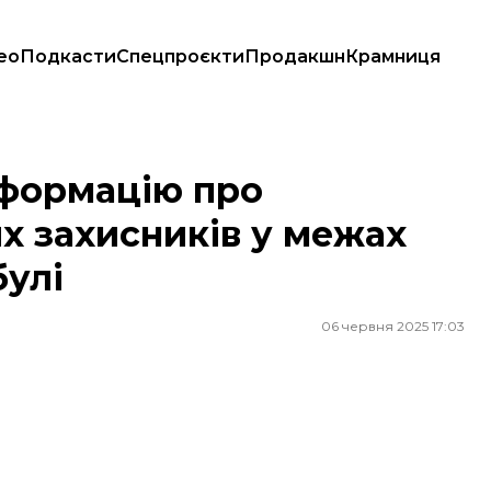
ео
Подкасти
Спецпроєкти
Продакшн
Крамниця
сників у межах домовленостей у Стамбулі
нформацію про
х захисників у межах
улі
06 червня 2025 17:03