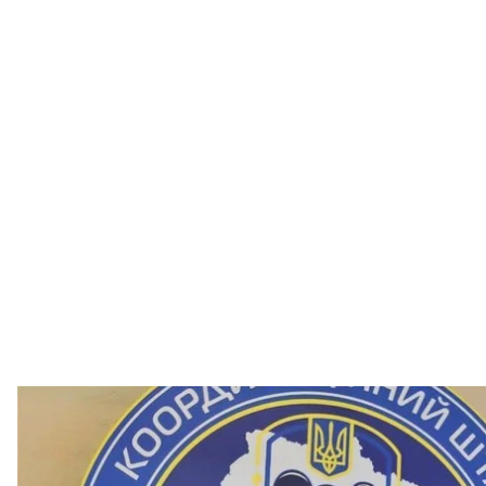
Ілюстрати
Координаційний штаб з питань по
В Україні заперечили інформацію, яку поширили н
повернення тіл загиблих військових за результата