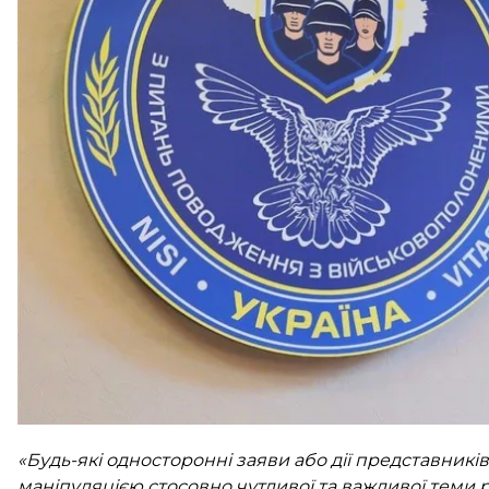
Про це
повідомив
Координаційний штаб з питань
Там кажуть, що заяви представників рф про начебт
заходів за результатами домовленостей у Стамбулі 
За даними штабу, зараз триває підготовка до обмі
повернення тіл полеглих захисників.
«Будь-які односторонні заяви або дії представник
маніпуляцією стосовно чутливої та важливої теми р