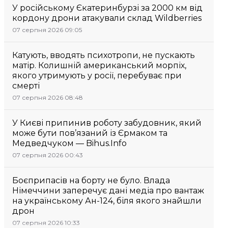
У російському Єкатеринбурзі за 2000 км від
кордону дрони атакували склад Wildberries
07 серпня 2026 09:05
Катують, вводять психотропи, не пускають
матір. Колишній американський морпіх,
якого утримують у росії, перебуває при
смерті
07 серпня 2026 08:48
У Києві припинив роботу забудовник, який
може бути пов’язаний із Єрмаком та
Медведчуком — Bihus.Info
07 серпня 2026 00:43
Боєприпасів на борту не було. Влада
Німеччини заперечує дані медіа про вантаж
на українському Ан-124, біля якого знайшли
дрон
07 серпня 2026 10:33