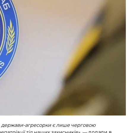
 поводження з військовополоненими.
о початок повернення тіл або репатріаційних
не відповідають дійсності.
ну важкохворих, важкопоранених, молоді та
ів держави-агресорки є лише черговою
епатріації тіл наших захисників», —
додали в