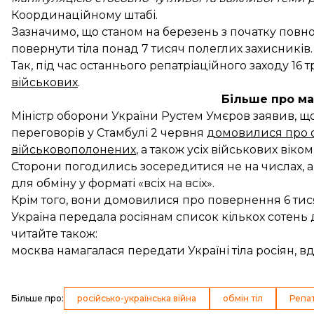
Координаційному штабі.
Зазначимо, що станом на березень з початку повн
повернути тіла понад 7 тисяч полеглих захисників. 
Так, під час останнього репатріаційного заходу 16 
військових
.
Більше про ма
Міністр оборони України Рустем Умєров заявив, що
переговорів у Стамбулі 2 червня
домовилися про о
військовополонених
, а також усіх військових віком
Сторони погодились зосередитися не на числах, а
для обміну у форматі «всіх на всіх».
Крім того, вони домовилися про повернення 6 тисяч
Україна передала росіянам список кількох сотень ді
читайте також:
москва намагалася передати Україні тіла росіян, 
Більше про
:
російсько-українська війна
обмін тіл
Репат