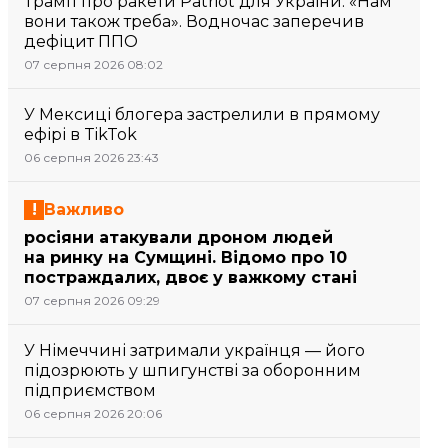
Трамп про ракети Patriot для України: «Нам
вони також треба». Водночас заперечив
дефіцит ППО
07 серпня 2026 08:02
У Мексиці блогера застрелили в прямому
ефірі в TikTok
06 серпня 2026 23:43
Важливо
росіяни атакували дроном людей
на ринку на Сумщині. Відомо про 10
постраждалих, двоє у важкому стані
07 серпня 2026 09:29
У Німеччині затримали українця — його
підозрюють у шпигунстві за оборонним
підприємством
06 серпня 2026 20:06