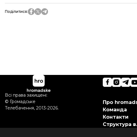
Поділитися
:
Всі права захищені:
©
Громадське
Про hromad
Телебачення
,
2013-2026.
Команда
Контакти
Структура в