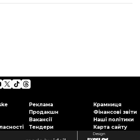
ske
Реклама
Крамниця
Продакшн
Фінансові звіти
Вакансії
Наші політики
ласності
Тендери
Карта сайту
Design