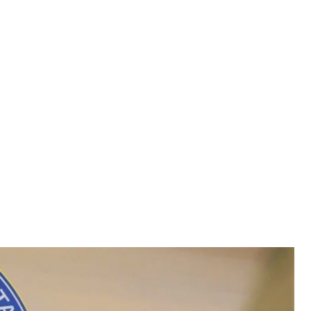
вне фото
водження з військовополоненими
изка російських медіа, про начебто початок
ми домовленостей у Стамбулі.