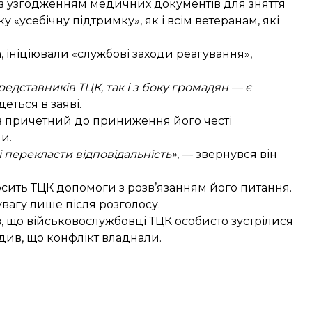
 з узгодженням медичних документів для зняття
у «усебічну підтримку», як і всім ветеранам, які
 ініціювали «службові заходи реагування»,
дставників ТЦК, так і з боку громадян — є
деться в заяві.
 був причетний до приниження його честі
ни.
 перекласти відповідальність»
, — звернувся він
осить ТЦК допомоги з розв’язанням його питання.
вагу лише після розголосу.
в
, що військовослужбовці ТЦК особисто зустрілися
див, що конфлікт владнали.