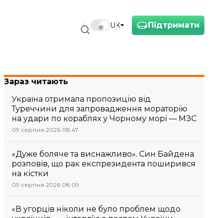
Підтримати
UK
Зараз читають
Україна отримала пропозицію від
Туреччини для запровадження мораторію
на удари по кораблях у Чорному морі — МЗС
09 серпня 2026 08:47
«Дуже боляче та виснажливо». Син Байдена
розповів, що рак експрезидента поширився
на кістки
09 серпня 2026 08:09
«В угорців ніколи не було проблем щодо