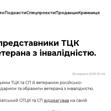
ео
Подкасти
Спецпроєкти
Продакшн
Крамниця
рана з інвалідністю. Вони перепросили
 представники ТЦК
терана з інвалідністю.
26 червня 2025 20:46
цями ТЦК та СП й ветераном російсько-
дарили та образили ветерана з інвалідністю.
патський ОТЦК та СП
відреагував
на своїй