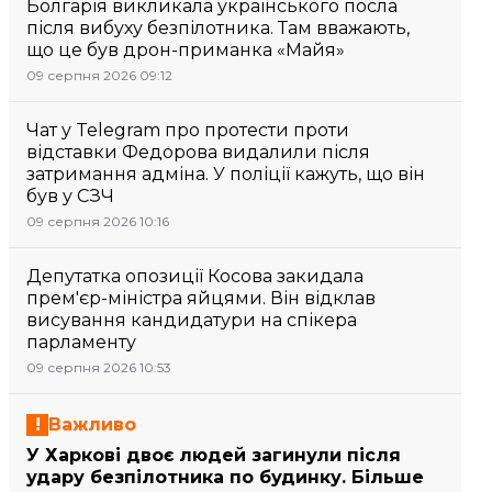
Болгарія викликала українського посла
після вибуху безпілотника. Там вважають,
що це був дрон-приманка «Майя»
09 серпня 2026 09:12
Чат у Telegram про протести проти
відставки Федорова видалили після
затримання адміна. У поліції кажуть, що він
був у СЗЧ
09 серпня 2026 10:16
Депутатка опозиції Косова закидала
прем'єр-міністра яйцями. Він відклав
висування кандидатури на спікера
парламенту
09 серпня 2026 10:53
Важливо
У Харкові двоє людей загинули після
удару безпілотника по будинку. Більше