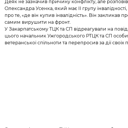
Деяк не зазначив причину конфлікту, але розпові
Олександра Усенка, який має II групу інвалідност
про те, «де він купив інвалідність». Він закликав 
самим вирушити на фронт.
У Закарпатському ТЦК та СП відреагували на пові
цього начальник Ужгородського РТЦК та СП особис
ветеранської спільноти та перепросив за дії своїх 