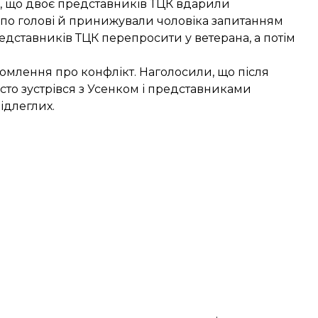
в, що двоє представників ТЦК вдарили
і, по голові й принижували чоловіка запитанням
представників ТЦК перепросити у ветерана, а потім
домлення про конфлікт. Наголосили, що після
то зустрівся з Усенком і представниками
підлеглих.