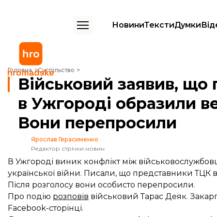
Новини
Тексти
Думки
Від
Військовий заявив, що представники ТЦК в Ужгороді образили вете
Головна
Суспільство
Військовий заявив, що
в Ужгороді образили ве
Вони перепросили
Ярослав Герасименко
Редактор стрічки новин
В Ужгороді виник конфлікт між військовослужбов
української війни. Писали, що представники ТЦК в
Після розголосу вони особисто перепросили.
Про подію
розповів
військовий Тарас Деяк. Закар
Facebook-сторінці.