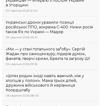
українців» — інтерв’ю з послом України
в Угорщині
07 серпня 2026 12:00
Українські дрони уразили позиції
російської ППО, зокрема С-400. Ними росія
також б'є по Україні — Мадяр
09 серпня 2026 09:41
«Ми — у стані тотального за*обу». Сергій
Жадан про самоцензуру, лідерів думок,
фанатів, творчі кризи, Брехта та загрозу ШІ
09 серпня 2026 09:55
«Шлях родин іноді навіть важчий, ніж у
хлопців у полоні». Мама трьох дітей,
дружина військового й керівниця
Коордштабу
06 серпня 2026 08:00