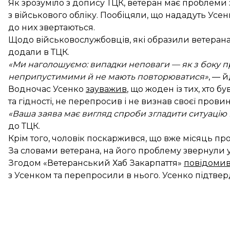
Як зрозуміло з допису ТЦК, ветеран має проблеми
з військового обліку. Пообіцяли, що нададуть Усенк
до них звертаються.
Щодо військовослужбовців, які образили ветерана,
додали в ТЦК.
«Ми наголошуємо: випадки неповаги — як з боку пре
неприпустимими й не мають повторюватися»
, — й
Водночас Усенко
зауважив
, що жоден із тих, хто
та гідності, не перепросив і не визнав своєї прови
«Ваша заява має вигляд спроби згладити ситуацію і
до ТЦК.
Крім того, чоловік поскаржився, що вже місяць пр
За словами ветерана, на його проблему звернули у
Згодом «Ветеранський Хаб Закарпаття»
повідоми
з Усенком та перепросили в нього. Усенко підтвер