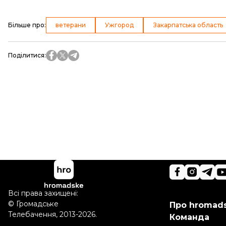
Більше про
:
ветерани
Ужгород
Закарпатська область
Поділитися
:
Всі права захищені:
©
Громадське
Про hromad
Телебачення
,
2013-2026.
Команда