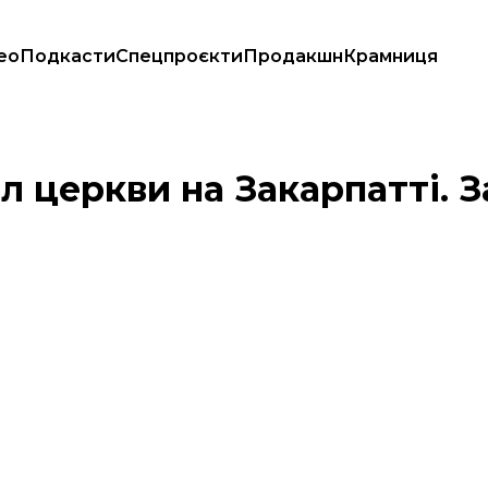
ео
Подкасти
Спецпроєкти
Продакшн
Крамниця
оліція
л церкви на Закарпатті. З