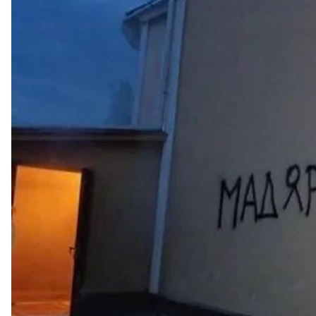
Прем’єр-міністрів Угорщини Віктор Орбан заявив, 
«Мадярів на ножі».
Про це він
написав
на своїй сторінці у Facebook.
«Примусовий призов, вбивства, підпали церков, пі
Закарпатті. Ми не залишимо це просто так, можете 
У поліції Закарпаття
відреагувала
на цей інцидент.
в селі Паладь-Комарівці.