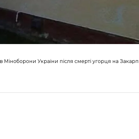
оникла невідома людина та підпалила вхідні двері, а
 характеру»
.
ру досудових розслідувань за
ч. 1 ст. 161
та
ч. 2 ст. 194
Кр
 безпеки України проводять оперативні заходи для р
 Міноборони України після смерті угорця на Закарпа