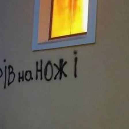
Пошкоджена церква на Закарпатті
Facebook / Orbán Viktor
що на Закарпатті невідомі підпалили церкву та зали
дбурювання, залякування. Все це відбувається з наш
на нас розраховувати!»
— написав Орбан.
 Там розповіли, що подія відбулася 16 липня приблиз