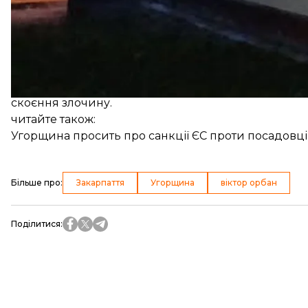
Правоохоронці з’ясували, що на територію храму пр
чорною фарбою
«здійснила напис провокативного
Зібрані відомості слідчі внесли до Єдиного реєст
України. Зараз поліціянти у співпраці зі Службою
скоєння злочину.
читайте також:
Угорщина просить про санкції ЄС проти посадовців
Більше про
:
Закарпаття
Угорщина
віктор орбан
Поділитися
: