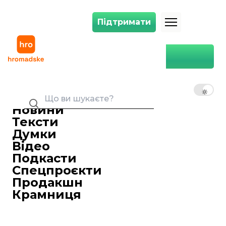
Підтримати
Підтримати
У Польщі обурилися через промову посла України про Волинську тр
Головна
Суспільство
У Польщі обурилися через
промову посла України про
UK
EN
RU
Волинську трагедію, яка
нібито тривала 10 секунд. Це
Новини
виявилося фейком
Тексти
Думки
Анетт Абрамова
19 липня 2025 15:02
Редакторка стрічки новин
Відео
Подкасти
Спецпроєкти
Продакшн
Крамниця