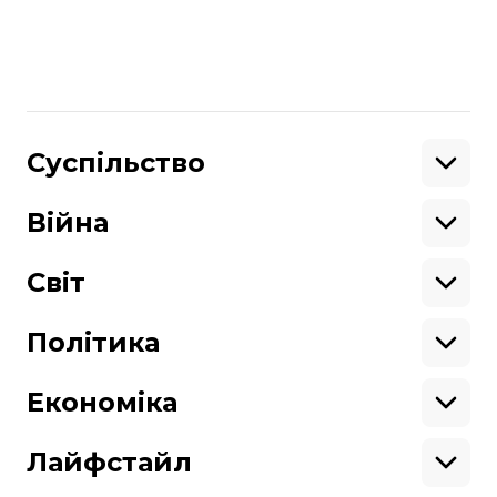
Більше про
:
Польща
посол
посол України
волинська трагедія
Поділитися
:
Суспільство
Освіта
Кримінал
Війна
Здоров'я
Екологія
Ветерани
Підтримати
Військові
Світ
Ситуація на фронті
Крим
Північна Америка
Донбас
Латинська Америка
Політика
Підтримай hromadske.
Азія
Ми працюємо для тебе та завдяки тобі.
Африка
Закопроєкти
Будь нашим другом
Європа
Персоналії
Економіка
Геополітика
Верховна Рада
Кабінет міністрів
Бізнес
Про hromadske
Вакансії
Реформи
Енергетика
Лайфстайл
Вибори
Особисті фінанси
Команда
Тендери
Корупція
Інфраструктура
Спорт