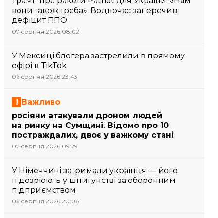
Трамп про ракети Patriot для України: «Нам
вони також треба». Водночас заперечив
дефіцит ППО
07 серпня 2026 08:02
У Мексиці блогера застрелили в прямому
ефірі в TikTok
06 серпня 2026 23:43
Важливо
росіяни атакували дроном людей
на ринку на Сумщині. Відомо про 10
постраждалих, двоє у важкому стані
07 серпня 2026 09:29
У Німеччині затримали українця — його
підозрюють у шпигунстві за оборонним
підприємством
06 серпня 2026 20:06