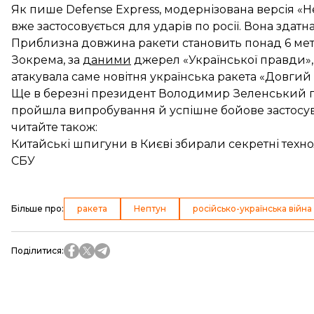
Як пише Defense Express, модернізована версія «
вже застосовується для ударів по росії. Вона здатна
Приблизна довжина ракети становить понад 6 мет
Зокрема, за
даними
джерел «Української правди»,
атакувала саме новітня українська ракета «Довгий
Ще в березні президент Володимир Зеленський 
пройшла випробування
й успішне бойове застосу
читайте також:
Китайські шпигуни в Києві збирали секретні техно
СБУ
Більше про
:
ракета
Нептун
російсько-українська війна
Поділитися
: