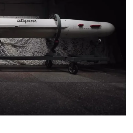
ress.
ї» з’явилося відео, на якому були показані зразки
изовані комплекси, далекобійні дрони, снаряди,
ти, яка, ймовірно, є модернізованою версією