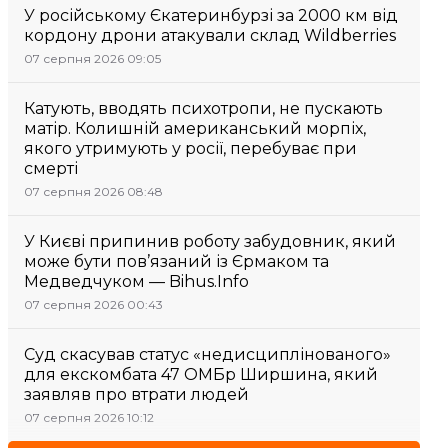
У російському Єкатеринбурзі за 2000 км від
кордону дрони атакували склад Wildberries
07 серпня 2026 09:05
Катують, вводять психотропи, не пускають
матір. Колишній американський морпіх,
якого утримують у росії, перебуває при
смерті
07 серпня 2026 08:48
У Києві припинив роботу забудовник, який
може бути пов’язаний із Єрмаком та
Медведчуком — Bihus.Info
07 серпня 2026 00:43
Суд скасував статус «недисциплінованого»
для екскомбата 47 ОМБр Ширшина, який
заявляв про втрати людей
07 серпня 2026 10:12