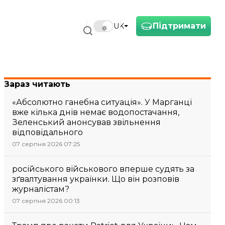
Підтримати
UK
Зараз читають
«Абсолютно ганебна ситуація». У Марганці
вже кілька днів немає водопостачання,
Зеленський анонсував звільнення
відповідального
07 серпня 2026 07:25
російського військового вперше судять за
зґвалтування українки. Що він розповів
журналістам?
07 серпня 2026 00:13