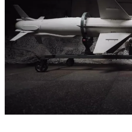
На це
звернув увагу
мілітарний портал Defense Exp
Так, до Дня Незалежності України на сторінці «Збро
вітчизняного озброєння, зокрема українські робот
міни САУ «Богдана» тощо.
Серед іншого, у відео також було зображення раке
«Нептуна» — протикорабельної крилатої ракети.