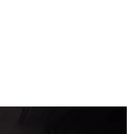
Нептун»
ншот
stagram уперше показав ймовірне зображення
н».