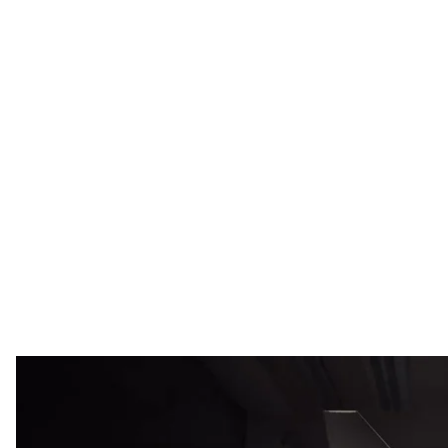
Ракета «
Скри
Державний портал «Зброя» на своїй сторінці в In
модернізованої української крилатої ракети «Непту