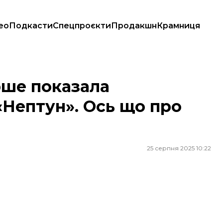
ео
Подкасти
Спецпроєкти
Продакшн
Крамниця
. Ось що про неї відомо
рше показала
«Нептун». Ось що про
25 серпня 2025 10:22