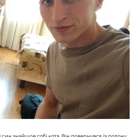
онбасу
».
йому було 18 років. У 2019-му він потрапив
 після «суду» — до 32 колонії. росіяни
онному захопленні влади», за що його «засудили»
ї син знайшов собі кота. Він повернувся із полону