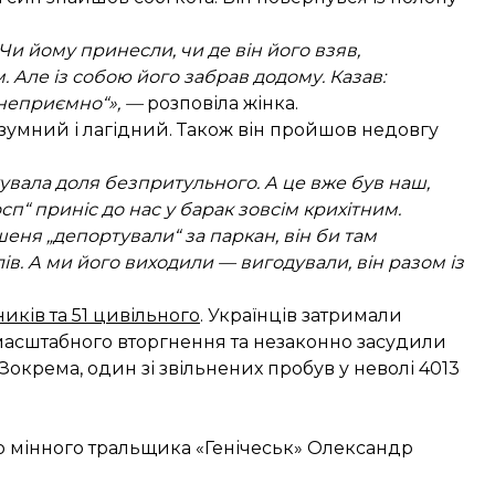
. Чи йому принесли, чи де він його взяв,
. Але із собою його забрав додому. Казав:
 неприємно“», —
розповіла жінка.
озумний і лагідний. Також він пройшов недовгу
увала доля безпритульного. А це вже був наш,
сп“ приніс до нас у барак зовсім крихітним.
шеня „депортували“ за паркан, він би там
ів. А ми його виходили — вигодували, він разом із
иків та 51 цивільного
. Українців затримали
масштабного вторгнення та незаконно засудили
. Зокрема, один зі звільнених пробув у неволі 4013
 мінного тральщика «Генічеськ» Олександр