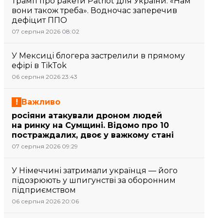
Трамп про ракети Patriot для України: «Нам
вони також треба». Водночас заперечив
дефіцит ППО
07 серпня 2026 08:02
У Мексиці блогера застрелили в прямому
ефірі в TikTok
06 серпня 2026 23:43
Важливо
росіяни атакували дроном людей
на ринку на Сумщині. Відомо про 10
постраждалих, двоє у важкому стані
07 серпня 2026 09:29
У Німеччині затримали українця — його
підозрюють у шпигунстві за оборонним
підприємством
06 серпня 2026 20:06