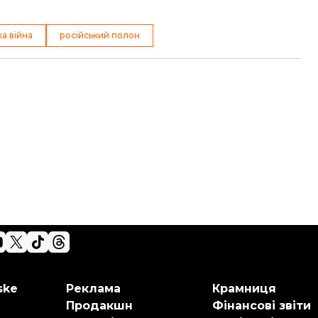
ка війна
російський полон
ske
Реклама
Крамниця
Продакшн
Фінансові звіти