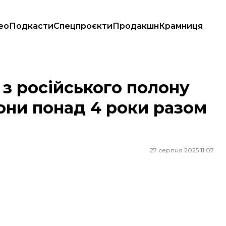
ео
Подкасти
Спецпроєкти
Продакшн
Крамниця
Вони понад 4 роки разом були в колонії
 з російського полону
Вони понад 4 роки разом
27 серпня 2025 11:07