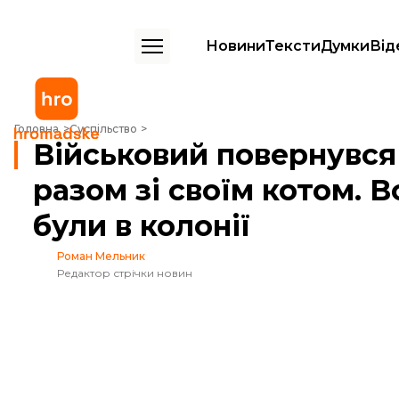
Новини
Тексти
Думки
Від
Військовий повернувся з російського полону разом зі своїм котом. 
Головна
Суспільство
Військовий повернувся
разом зі своїм котом. 
були в колонії
Роман Мельник
Редактор стрічки новин