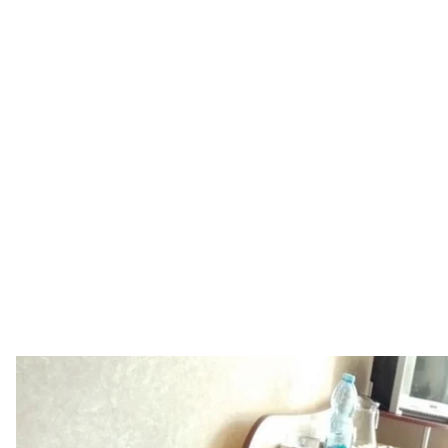
Військовий Станіслав Панче
«Новини 
Український військовий Станіслав Панченко, якого
14 серпня, повернувся додому разом зі своїм котом