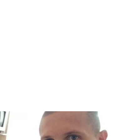
нко разом із котом Мишком
Донбасу»
 повернули з російського полону під час обміну
. Вони разом пробули в колонії 4,5 року.