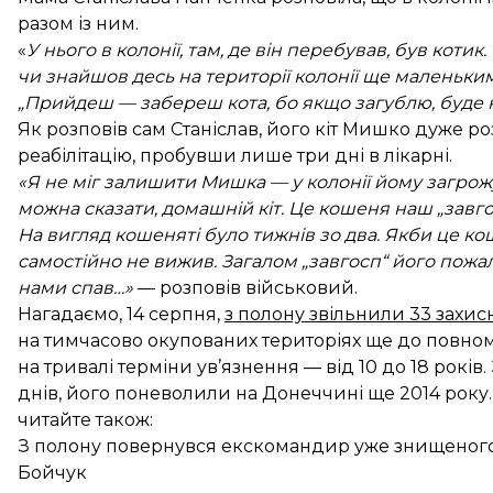
разом із ним.
«
У нього в колонії, там, де він перебував, був котик
чи знайшов десь на території колонії ще маленьким
„Прийдеш — забереш кота, бо якщо загублю, буде
Як розповів сам Станіслав, його кіт Мишко дуже р
реабілітацію, пробувши лише три дні в лікарні.
«Я не міг залишити Мишка — у колонії йому загрож
можна сказати, домашній кіт. Це кошеня наш „завго
На вигляд кошеняті було тижнів зо два. Якби це ко
самостійно не вижив. Загалом „завгосп“ його пожал
нами спав…»
— розповів військовий.
Нагадаємо, 14 серпня,
з полону звільнили 33 захисн
на тимчасово окупованих територіях ще до повно
на тривалі терміни ув’язнення — від 10 до 18 років
днів, його поневолили на Донеччині ще 2014 року.
читайте також:
З полону повернувся екскомандир уже знищеного
Бойчук