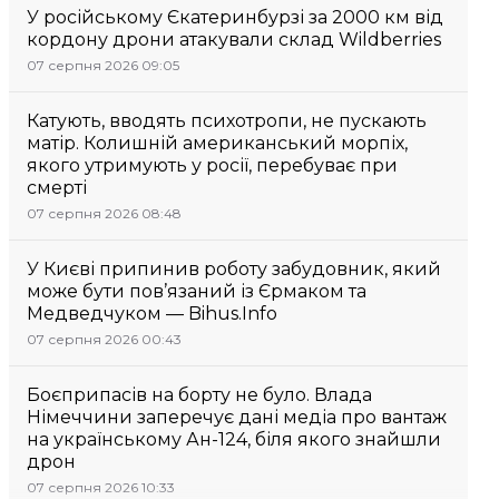
У російському Єкатеринбурзі за 2000 км від
кордону дрони атакували склад Wildberries
07 серпня 2026 09:05
Катують, вводять психотропи, не пускають
матір. Колишній американський морпіх,
якого утримують у росії, перебуває при
смерті
07 серпня 2026 08:48
У Києві припинив роботу забудовник, який
може бути пов’язаний із Єрмаком та
Медведчуком — Bihus.Info
07 серпня 2026 00:43
Боєприпасів на борту не було. Влада
Німеччини заперечує дані медіа про вантаж
на українському Ан-124, біля якого знайшли
дрон
07 серпня 2026 10:33