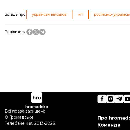
Більше про
:
українські військові
кіт
російсько-українсь
Поділитися
:
Всі права захищені:
©
Громадське
Про hromad
Телебачення
,
2013-2026.
Команда