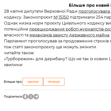
Більше про новий
28 квітня депутати Верховної Ради
проголосувала
кодексу. Законопроєкт
№ 15150
підтримали 254 пар
Однак низка норм проєкту Цивільного кодексу в
потенційне
перешкоджання роботі журналістів-ро
власності та
механізмів захисту державного майна
.
Парламент проголосував за продовження строків п
тож статті законопроєкту ще можуть змінити.
читайте також:
«Турборежим» для дерибану? Що не так із новим 
хвилини
Більше про
:
закони
петиція
Поділитися
: