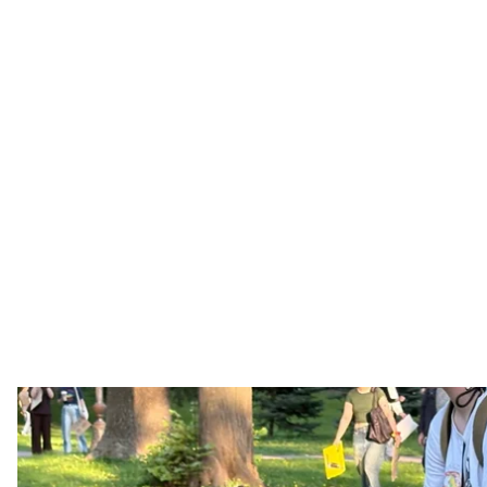
Акція протесту в Києв
Денис Булавін
Петиція з проханням не допустити ухвалення ново
сайті президента, зібрала 29 тисяч голосів.