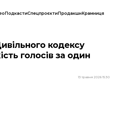
ео
Подкасти
Спецпроєкти
Продакшн
Крамниця
ть голосів за один день
Цивільного кодексу
ість голосів за один
13 травня 2026 15:30