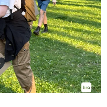
равня її підписали вже 29 тисяч людей. Для
вна. У петиції авторка просить президента
зняти
алять у цілому — «ветувати цю законодавчу
льного кодексу комплексі зміни, залучивши