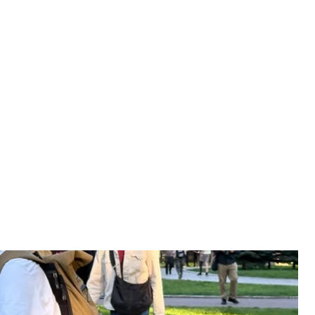
і, 5 травня 2026 року
 / hromadske
го Цивільного кодексу, яку зареєстрували на