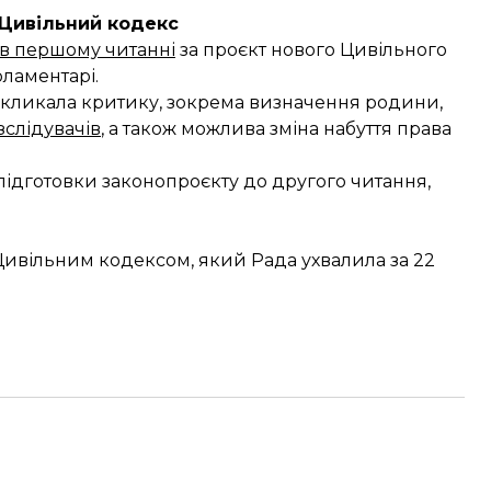
 Цивільний кодекс
 в першому читанні
за проєкт нового Цивільного
ламентарі.
икликала критику, зокрема визначення родини,
зслідувачів
, а також можлива зміна набуття права
ідготовки законопроєкту до другого читання,
Цивільним кодексом, який Рада ухвалила за 22