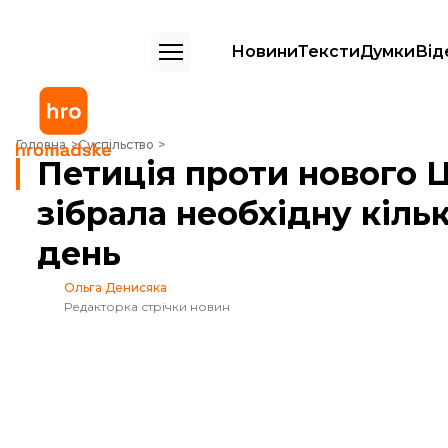
Новини
Тексти
Думки
Від
Петиція проти нового Цивільного кодексу зібрала необхідну кількіс
Головна
Суспільство
Петиція проти нового 
зібрала необхідну кільк
день
Ольга Денисяка
Редакторка стрічки новин