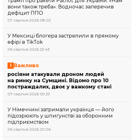
Трамп про ракети Patriot для України: «Нам
вони також треба». Водночас заперечив
дефіцит ППО
07 серпня 2026 08:02
У Мексиці блогера застрелили в прямому
ефірі в TikTok
06 серпня 2026 23:43
Важливо
росіяни атакували дроном людей
на ринку на Сумщині. Відомо про 10
постраждалих, двоє у важкому стані
07 серпня 2026 09:29
У Німеччині затримали українця — його
підозрюють у шпигунстві за оборонним
підприємством
06 серпня 2026 20:06