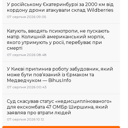
У російському Єкатеринбурзі за 2000 км від
кордону дрони атакували склад Wildberries
07 серпня 2026 09:05
Катують, вводять психотропи, не пускають
матір. Колишній американський морпіх,
якого утримують у росії, перебуває при
смерті
07 серпня 2026 08:48
У Києві припинив роботу забудовник, який
може бути пов’язаний із Єрмаком та
Медведчуком — Bihus.Info
07 серпня 2026 00:43
Суд скасував статус «недисциплінованого»
для екскомбата 47 ОМБр Ширшина, який
заявляв про втрати людей
07 серпня 2026 10:12