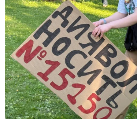
Про це
йдеться
на сайті електронних петицій.
Петицію зареєстрували 12 травня, а станом на 13 т
розгляду президентом необхідно 25 тисяч голосів.
Авторкою звернення стала Ратушна Христина Олегі
документ з розгляду
, а в тому разі, якщо його ухв
ініціативу». Також закликає напрацювати до Циві
правозахисні та професійні спільноти.