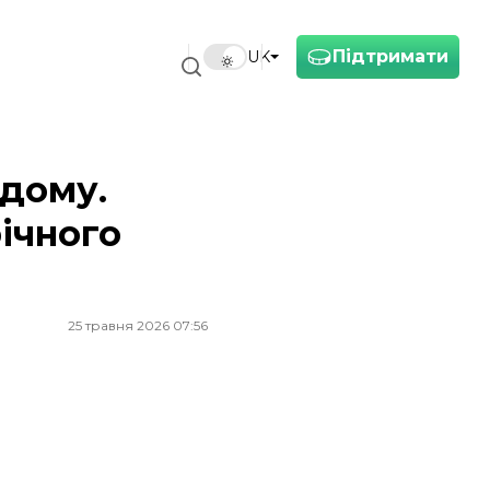
Підтримати
UK
яки
 дому.
ічного
25 травня 2026 07:56