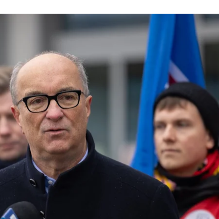
ок Сейму Польщі Влодзімєж Чажастий
Facebook / Włodzimierz Czarzasty
ся в гості до 16-річного українця Артема, який пос
літик засудив насильство проти хлопця і запросив 
ив підтримку українцю. За його словами, побиття ста
а що група трохи старших польських підлітків «”наг
личчі та страхом виходити з дому».
своє життя в Польщі, сказавши, що вони раді жити та
одночас українці, мовляв, «бачать, що щось змінилося
чікувати».