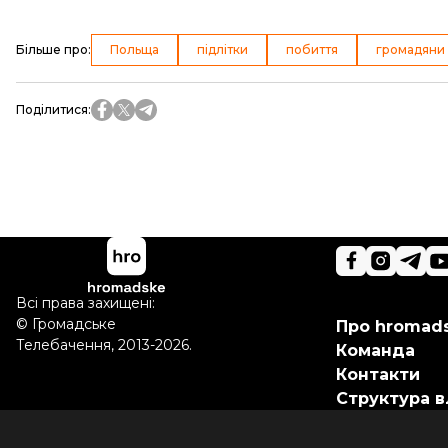
Більше про
:
Польща
підлітки
побиття
громадяни 
Поділитися
:
Всі права захищені:
©
Громадське
Про hromad
Телебачення
,
2013-2026.
Команда
Контакти
Структура в