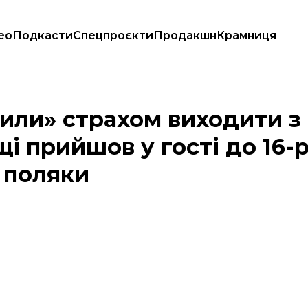
ео
Подкасти
Спецпроєкти
Продакшн
Крамниця
му Польщі прийшов у гості до 16-річного українця, якого побили пол
дили» страхом виходити з
 прийшов у гості до 16-р
 поляки