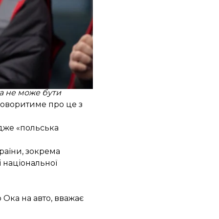
ям ворожнечі проти
ща не може бути
говоритиме про це з
адже «польська
країни
, зокрема
і національної
 Ока на авто, вважає