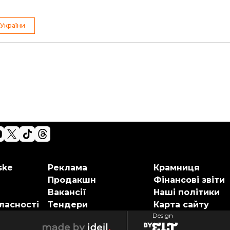
України
ske
Реклама
Крамниця
Продакшн
Фінансові звіти
Вакансії
Наші політики
ласності
Тендери
Карта сайту
Design
elt
ideil