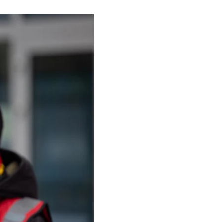
траждав у бійці з
його та його родину
лося, бо хлопець
ородила” його
м, бо їхній дім
», і побиття Артема