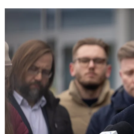
Маршал
Маршалок Сейму Польщі Влодзімєж Чажастий навідав
поляками на Свентокшиському мосту у Варшаві. По
до парламенту.
Про це він
розповів
на своїй сторінці у Facebook.
Під час візиту Чажастий разом із колегами вислов
розмовляв українською мовою зі своїми друзями, з
тріщиною черепа, вибитими зубами, шрамами на об
Родина Артема розповіла польським політикам про 
розташований на територіях, які окупувала росія. В
стало для його батьків «ударом, якого важко було о