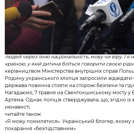
«Кажу це як батько, дідусь і просто людина: я не
людей через їхню національність, мову чи віру. І 
країною, у якій дитина боїться говорити своєю рі
керівництвом Міністерства внутрішніх справ Польщ
Родину українського хлопця запросили відвідати С
держава повинна стояти на сторожі безпеки та гід
Нагадаємо, 7 травня на Свентокшиському мосту у 
Артема. Однак поліція стверджувала, що, згідно із
ненависті.
читайте також:
«Я можу помилятися». Український блогер, якому з
покарання «безпідставним»