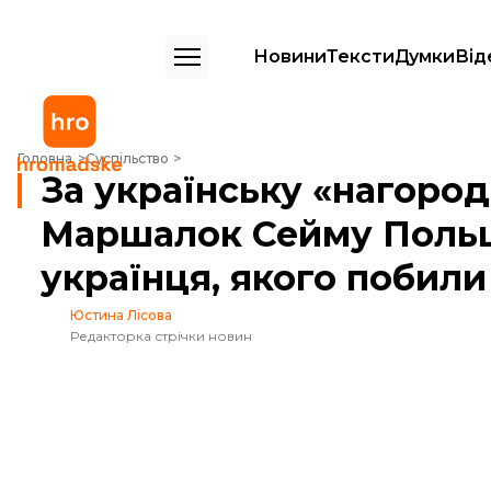
Новини
Тексти
Думки
Від
За українську «нагородили» страхом виходити з дому. Маршалок Сей
Головна
Суспільство
За українську «нагоро
Маршалок Сейму Польщі
українця, якого побили
Юстина Лісова
Редакторка стрічки новин