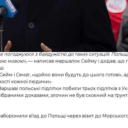
 приймаю насильства. Я не погоджуюся з розпалюванн
я не погоджуюся з байдужістю до таких ситуацій. Поль
дною мовою»
, — написав маршалок Сейму і додав, що 
і.
ейм і Сенат, «щойно вони будуть до цього готові», 
ності кожної людини».
Варшаві польські підлітки
побили трьох підлітків з У
 зібраними доказами, злочин не був скоєний на ґрунт
аборонили в'їзд до Польщі через візит до Морського