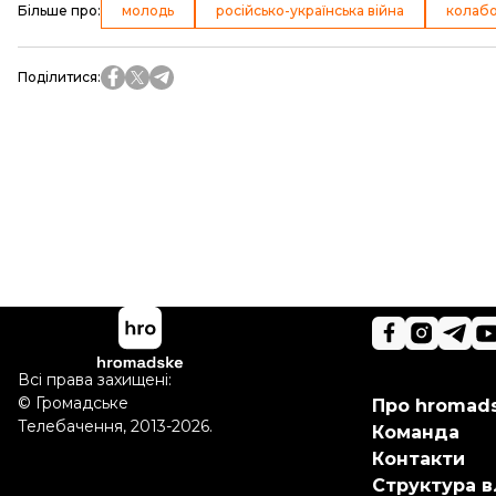
Більше про
:
молодь
російсько-українська війна
колабо
Поділитися
:
Всі права захищені:
©
Громадське
Про hromad
Телебачення
,
2013-2026.
Команда
Контакти
Структура в