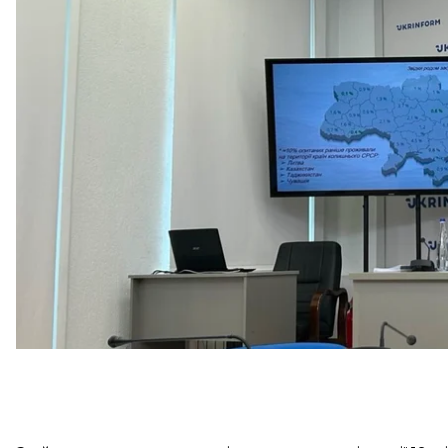
колаборанта», передає кореспондентка hromadske
Молодь, як розповідають дослідники, є найбільш с
низка винятків. Їм вдалося з’ясувати, що інколи в
мотив».
«
Іноді вони (ред. — молодь) хочуть не те, щоб отри
відчути певний адреналін та стати учасними “гри”.
наслідків»
, — зазначив головний науковий співро