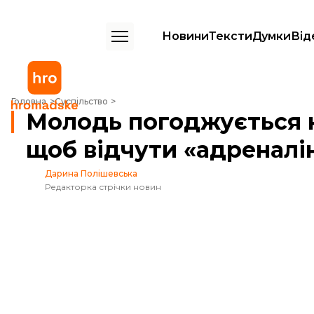
Новини
Тексти
Думки
Від
Молодь погоджується на співпрацю з росією, щоб відчути «адрена
Головна
Суспільство
Молодь погоджується н
щоб відчути «адреналі
Дарина Полішевська
Редакторка стрічки новин