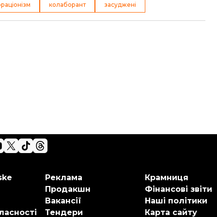
раціонізм
колаборант
засуджені
ske
Реклама
Крамниця
Продакшн
Фінансові звіти
Вакансії
Наші політики
ласності
Тендери
Карта сайту