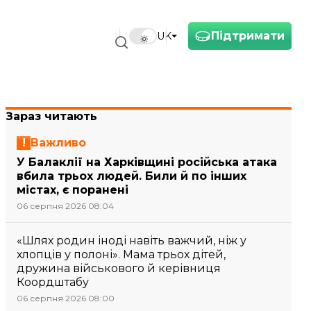
Підтримати
UK
Зараз читають
Важливо
У Балаклії на Харківщині російська атака
вбила трьох людей. Били й по інших
містах, є поранені
06 серпня 2026 08:04
«Шлях родин іноді навіть важчий, ніж у
хлопців у полоні». Мама трьох дітей,
дружина військового й керівниця
Коордштабу
06 серпня 2026 08:00