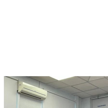
Презентація 
Дарина Полішевс
Молодь віком від 18 до 28 років погоджується на с
задля фінансової вигоди.
Про це йшлося під час презентації дослідження 