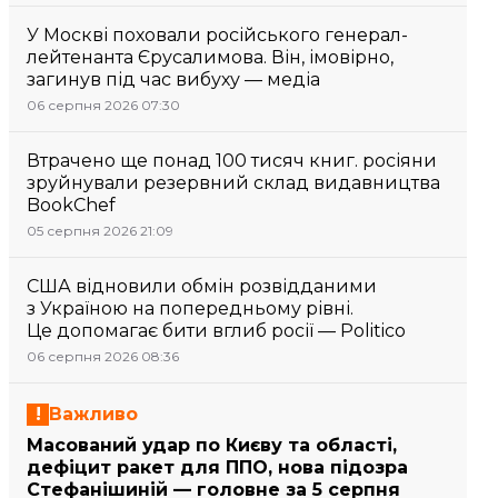
У Москві поховали російського генерал-
лейтенанта Єрусалимова. Він, імовірно,
загинув під час вибуху — медіа
06 серпня 2026 07:30
Втрачено ще понад 100 тисяч книг. росіяни
зруйнували резервний склад видавництва
BookChef
05 серпня 2026 21:09
США відновили обмін розвідданими
з Україною на попередньому рівні.
Це допомагає бити вглиб росії — Politico
06 серпня 2026 08:36
Важливо
Масований удар по Києву та області,
дефіцит ракет для ППО, нова підозра
Стефанішиній — головне за 5 серпня