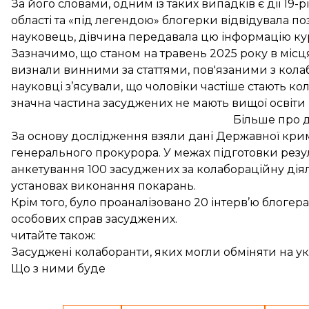
За його словами, одним із таких випадків є дії 19-
області та «під легендою» блогерки відвідувала по
науковець, дівчина передавала цю інформацію кура
Зазначимо, що станом на травень 2025 року в міс
визнали винними за статтями, пов'язаними з кола
науковці з’ясували, що
чоловіки частіше стають ко
значна частина засуджених не мають вищої освіти 
Більше про 
За основу дослідження взяли дані Державної кри
генерального прокурора. У межах підготовки резуль
анкетування 100 засуджених за колабораційну діяльн
установах виконання покарань.
Крім того, було проаналізовано 20 інтерв’ю блоге
особових справ засуджених.
читайте також:
Засуджені колаборанти, яких могли обміняти на ук
Що з ними буде