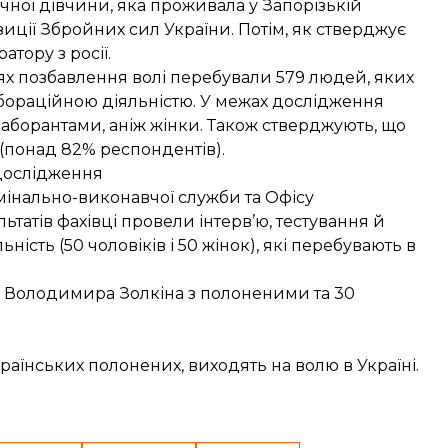
річної дівчини, яка проживала у Запорізькій
зиції Збройних сил України. Потім, як стверджує
тору з росії.
цях позбавлення волі перебували 579 людей, яких
бораційною діяльністю. У межах дослідження
лаборантами, аніж жінки
. Також стверджують, що
(понад 82% респондентів).
дослідження
мінально-виконавчої служби та Офісу
татів фахівці провели інтерв’ю, тестування й
ість (50 чоловіків і 50 жінок), які перебувають в
ра Володимира Золкіна з полоненими та 30
раїнських полонених, виходять на волю в Україні.