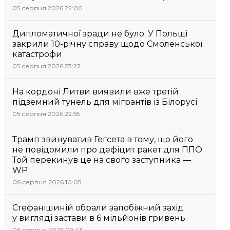
05 серпня 2026 22:00
Дипломатичної зради не було. У Польщі
закрили 10-річну справу щодо Смоленської
катастрофи
05 серпня 2026 23:22
На кордоні Литви виявили вже третій
підземний тунель для мігрантів із Білорусі
05 серпня 2026 22:55
Трамп звинуватив Гегсета в тому, що його
не повідомили про дефіцит ракет для ППО.
Той перекинув це на свого заступника —
WP
06 серпня 2026 10:05
Стефанішиній обрали запобіжний захід
у вигляді застави в 6 мільйонів гривень
06 серпня 2026 09:43