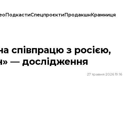
ео
Подкасти
Спецпроєкти
Продакшн
Крамниця
лін» — дослідження
а співпрацю з росією,
н» — дослідження
27 травня 2026 19:16