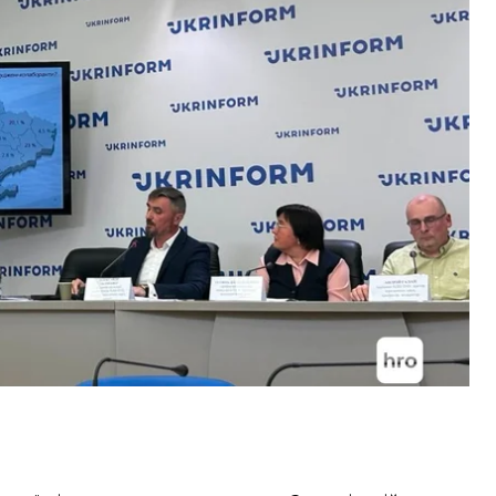
.
тійкою до російської пропаганди, проте існує
 молодих людей з'являється так званий «ігровий
мати якісь переваги чи кошти, а насамперед
 Але, звичайно, це призводить до негативних
бітник
НДЦ ПАУ
Олександр Ткаченко.