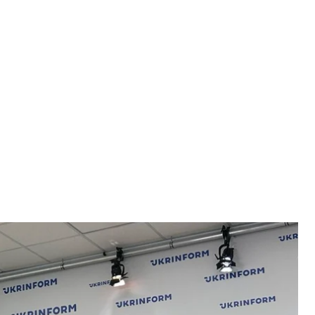
дослідження
ька / hromadske
півпрацю з армією рф через «ігровий мотив», а не
«Кримінологічний портрет засудженого