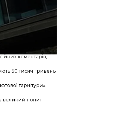
изайну, який, як
 етикетці, схожу на
ення Elena Kowalski.
о не здогадувались,
сійних коментарів,
ують 50 тисяч гривень
тової гарнітури».
ез великий попит