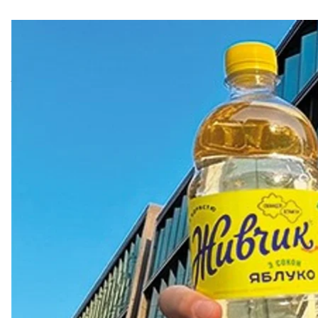
Нова упаковк
Бренд українського напою «Живчик» змінив сво
традиційного дизайну, а також використання рос
Про ребрендинг «Живчик»
повідомив
у соцмереж
«”Живчик” виріс та змінився разом із тобою! Енер
оголосив бренд.
Зміни передбачають іншу форму пляшки, а також 
кількістю деталей.