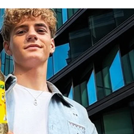
а «Живчика» викликала критику в соцмережах
ТМ «Живчик»
ю
айдентику
, однак її розкритикували у соцмережах 
ійського шрифту.
ах.
гія, натхнення та знайомий смак — тепер в оновленом
стиль оформлення етикетки, яка стала більш стрима