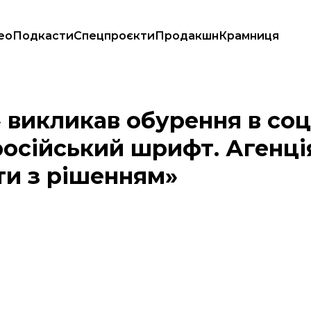
ео
Подкасти
Спецпроєкти
Продакшн
Крамниця
через нібито російський шрифт. Агенція-розробник «обіцяє вийти з
 викликав обурення в со
російський шрифт. Агенці
ти з рішенням»