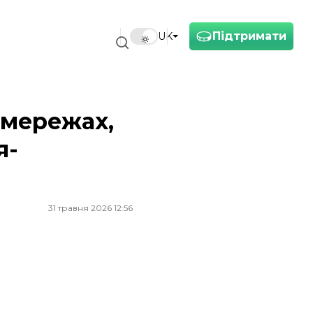
Підтримати
UK
 рішенням»
цмережах,
я-
31 травня 2026 12:56