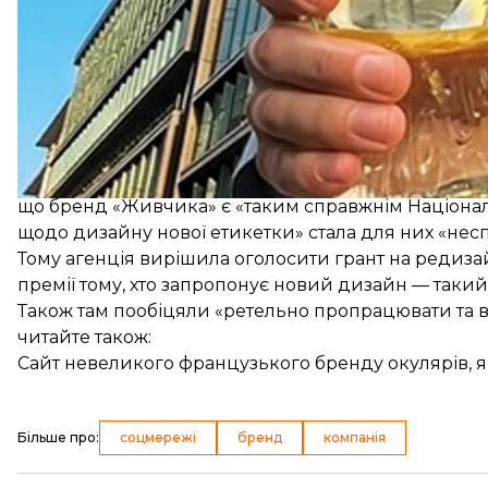
Водночас у соцмережах нове візуальне оформлення
згадували коментатори, для багатьох асоціюється з
гарнітуру під назвою Road Radio. Її розробила під
У креативній агенції Brain Tank, яка розробляла н
що бренд «Живчика» є «таким справжнім Національ
щодо дизайну нової етикетки» стала для них «нес
Тому агенція вирішила оголосити грант на редиза
премії тому, хто запропонує новий дизайн — такий
Також там пообіцяли «ретельно пропрацювати та 
читайте також:
Сайт невеликого французького бренду окулярів, я
Більше про
:
соцмережі
бренд
компанія