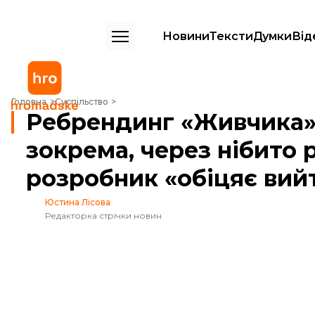
Новини
Тексти
Думки
Від
Ребрендинг «Живчика» викликав обурення в соцмережах, зокрема, 
Головна
Суспільство
Ребрендинг «Живчика»
зокрема, через нібито 
розробник «обіцяє вий
Юстина Лісова
Редакторка стрічки новин