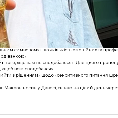
 критикували не тільки через відхід від звичного д
 дитинством, а й через одну зі шрифтових гарнітур на
 псевдонімом Glen Jan дизайнерка російського походж
ову айдентику,
відреагували
на критику, заявивши, щ
ним символом» і що «кількість емоційних та профе
подіванкою».
йн того, «що вам не сподобалося». Для цього пропон
, «щоб всім сподобався».
вийти з рішенням» щодо «сенситивного питання шриф
кі Макрон носив у Давосі, «впав» на цілий день чер