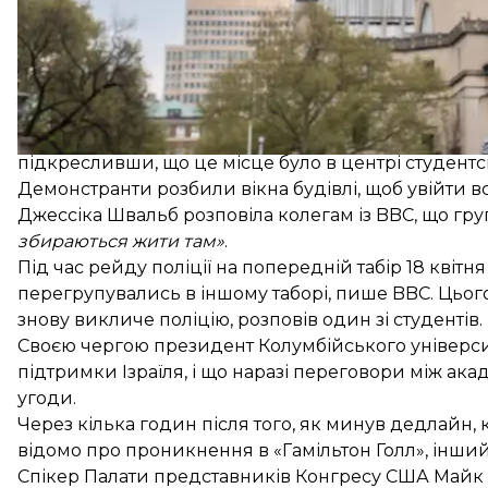
Тоді одна з головних протестних груп «Колумбійськ
проігнорувати наказ і закликала активістів «захист
підкресливши, що це місце було в центрі студентсь
Демонстранти розбили вікна будівлі, щоб увійти в
Джессіка Швальб розповіла колегам із BBC, що гр
збираються жити там»
.
Під час рейду поліції на попередній табір 18 квітн
перегрупувались в іншому таборі, пише BBC. Цьог
знову викличе поліцію, розповів один зі студентів.
Своєю чергою президент Колумбійського університ
підтримки Ізраїля, і що наразі переговори між а
угоди.
Через кілька годин після того, як минув дедлайн, к
відомо про проникнення в «Гамільтон Голл», інший
Спікер Палати представників Конгресу США Майк Д