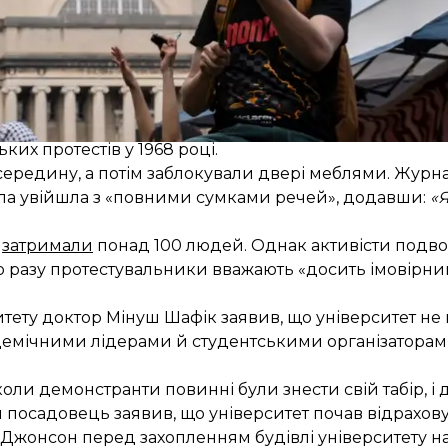
і студенти за справедливість у Палестині» у дописі 
ити табір». Пізніше вони оголосили про захоплення «Г
ких протестів у 1968 році.
середину, а потім заблокували двері меблями. Журн
упа увійшла з «повними сумками речей», додавши:
«
я
затримали
понад 100 людей. Однак активісти подвої
о разу протестувальники вважають «досить імовірним
ету доктор Мінуш Шафік заявив, що університет не в
кадемічними лідерами й студентськими організатора
оли демонстранти повинні були знести свій табір, і до
 посадовець заявив, що університет почав відрахову
жонсон перед захопленням будівлі університету наз