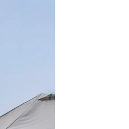
я 2024 року
ью-Йорку — та
есту проти війни в
ті 17 квітня. Після
ий дедлайн — 29
 термін минув,