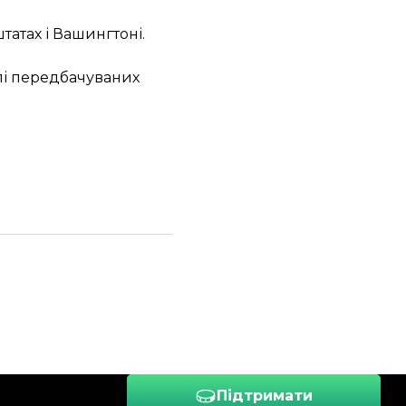
татах і Вашингтоні
.
лі передбачуваних
Підтримати