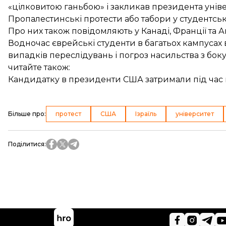
«цілковитою ганьбою» і закликав президента універ
Пропалестинські протести або табори у студентсь
Про них також повідомляють у Канаді, Франції та Ав
Водночас єврейські студенти в багатьох кампусах
випадків переслідувань і погроз насильства з боку
читайте також:
Кандидатку в президенти США затримали під час 
Більше про
:
протест
США
Ізраїль
університет
Поділитися
: