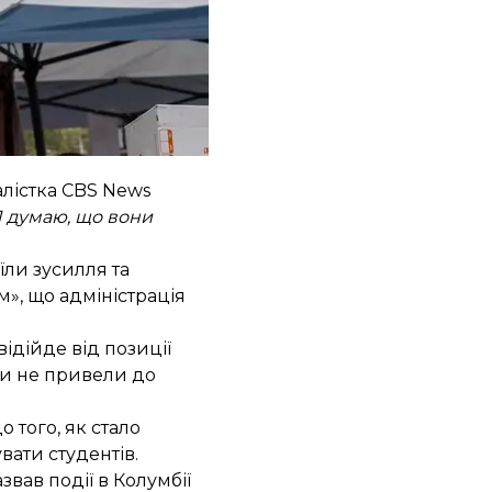
в X пообіцяла
амільтон Голлу»,
алістка CBS News
Я думаю, що вони
ли зусилля та
», що адміністрація
ідійде від позиції
ми не привели до
 того, як стало
вати студентів.
вав події в Колумбії