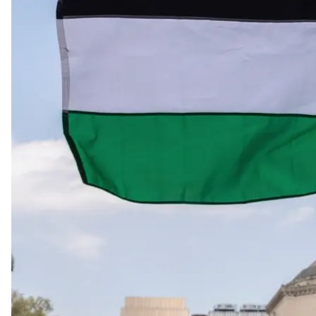
Студент-демонстрант розмахує палестинським пр
Пропалестинські демонстранти захопили «Гамільто
забарикадувалися там після того, як адміністраці
Секторі Гази.
Про це
пише
BBC.
Протести американських студентів проти війни в Се
цього пропалестинські акції поширилися всією кр
Колумбійський університет почав відстороняти ві
квітня о 14:00 вони мали покинути свій двотижнев
десятки демонстрантів знову зібралися на тому сам