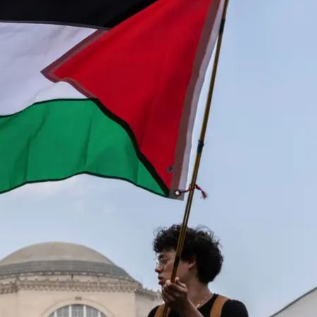
апором біля табору в кампусі Колумбійського університету, 29 квітн
AP Photo / Stefan Jeremiah
н Голл» — будівлю Колумбійського університету в Н
я закладу встановила їм дедлайн для закінчення прот
кторі Гази розпочались у Колумбійському університе
аїною.
д навчання студентів, які проігнорували встановлен
ий табір неподалік від кампусу. Однак коли крайній
ому місці.