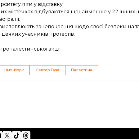
ситету піти у відставку.
ких містечках
відбуваються щонайменше у 22 інших ш
стралії.
 висловлюють занепокоєння щодо своєї безпеки на т
 деяких учасників протестів.
пропалестинської акції
Нью-Йорк
Сектор Газа
Палестина