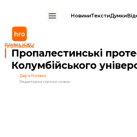
Новини
Тексти
Думки
Від
Пропалестинські протестувальники захопили будівлю Колумбійсько
Головна
Світ
Пропалестинські проте
Колумбійського універ
Дар'я Головко
Редакторка стрічки новин