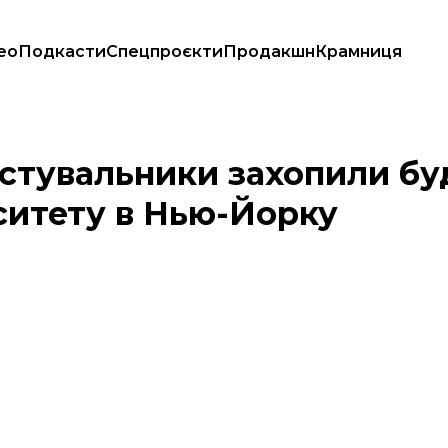
ео
Подкасти
Спецпроєкти
Продакшн
Крамниця
го університету в Нью-Йорку
стувальники захопили бу
ситету в Нью-Йорку