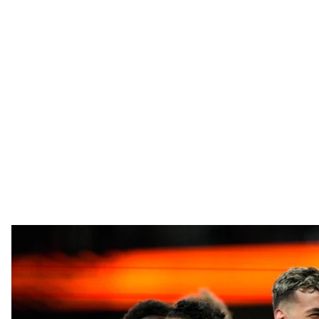
Гравці «Аталанти» святкують п
AP Photo / Kirs
«Аталанта» переграла «Баєр Леверкузен» у фіналі Л
Про це стало відомо з трансляції матчу.
Матч відбувався на «Авіва Стедіум», що в Дубліні