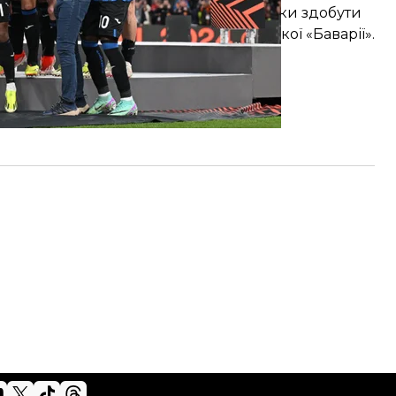
 До цього їм вдалося без жодної поразки здобути
сіб багаторічну гегемонію мюнхенської «Баварії».
вро-2024