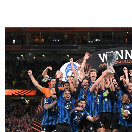
Гравці «Аталанти» підіймають кубок 
UE
Варто зазначити, що «Аталанті» вдалося перервати