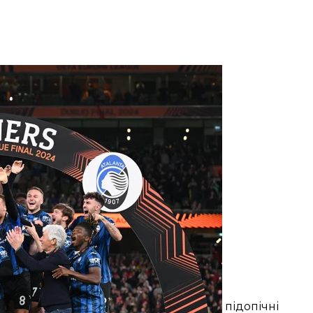
Ліги Європи після перемоги у фіналі
FA
 довгу безпрограшну серію «Баєра» — підопічні