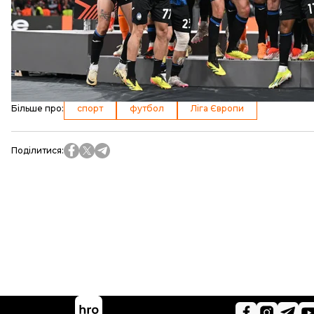
Хабі Алонсо не зазнавали поразок 51 матч поспіль.
титул чемпіона Німеччини, перервавши у такий спо
читайте також:
Україна перемогла Ісландію і здобула путівку на Є
Більше про
:
спорт
футбол
Ліга Європи
Поділитися
: