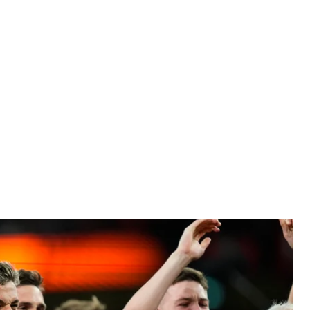
еремогу у фіналі Ліги Європи
ty Wigglesworth
іги Європи з рахунком 3:0.
, Ірландія. Трьома переможними м’ячами