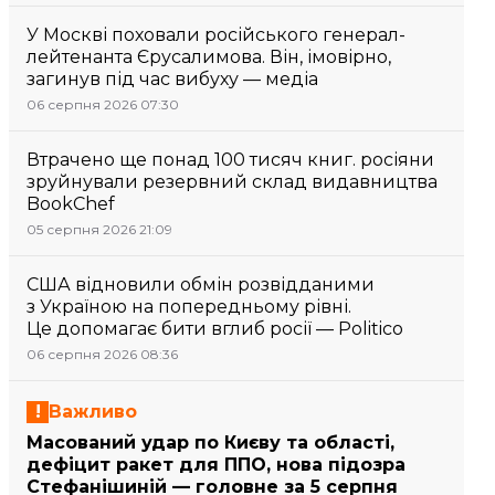
У Москві поховали російського генерал-
лейтенанта Єрусалимова. Він, імовірно,
загинув під час вибуху — медіа
06 серпня 2026 07:30
Втрачено ще понад 100 тисяч книг. росіяни
зруйнували резервний склад видавництва
BookChef
05 серпня 2026 21:09
США відновили обмін розвідданими
з Україною на попередньому рівні.
Це допомагає бити вглиб росії — Politico
06 серпня 2026 08:36
Важливо
Масований удар по Києву та області,
дефіцит ракет для ППО, нова підозра
Стефанішиній — головне за 5 серпня