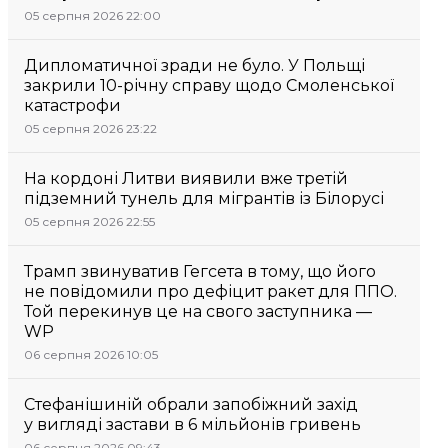
05 серпня 2026 22:00
Дипломатичної зради не було. У Польщі
закрили 10-річну справу щодо Смоленської
катастрофи
05 серпня 2026 23:22
На кордоні Литви виявили вже третій
підземний тунель для мігрантів із Білорусі
05 серпня 2026 22:55
Трамп звинуватив Гегсета в тому, що його
не повідомили про дефіцит ракет для ППО.
Той перекинув це на свого заступника —
WP
06 серпня 2026 10:05
Стефанішиній обрали запобіжний захід
у вигляді застави в 6 мільйонів гривень
06 серпня 2026 09:43