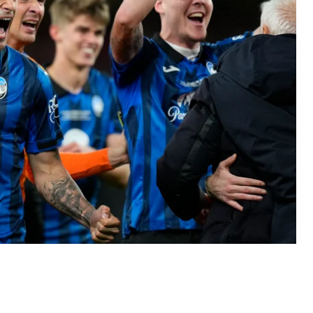
— він уразив ворота «фармацевтів» на 12-й, 26-й
рше у своїй історії виграла єврокубок.