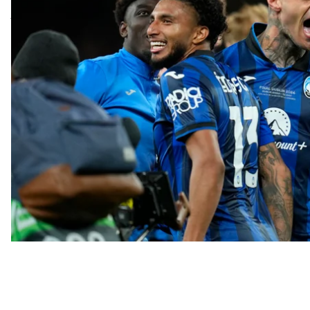
відзначився нігерський нападник Адемола Лукман 
та 75-й хвилинах матчу. Так, італійська команда впе