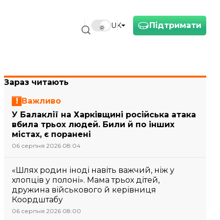
Підтримати
UK
Зараз читають
Важливо
У Балаклії на Харківщині російська атака
вбила трьох людей. Били й по інших
містах, є поранені
06 серпня 2026 08:04
«Шлях родин іноді навіть важчий, ніж у
хлопців у полоні». Мама трьох дітей,
дружина військового й керівниця
Коордштабу
06 серпня 2026 08:00