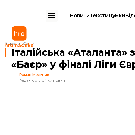
Новини
Тексти
Думки
Від
Італійська «Аталанта» здолала німецький «Баєр» у фіналі Ліги Європ
Головна
Світ
Італійська «Аталанта»
«Баєр» у фіналі Ліги Є
Роман Мельник
Редактор стрічки новин