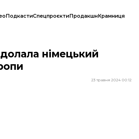
ео
Подкасти
Спецпроєкти
Продакшн
Крамниця
и
 здолала німецький
вропи
23 травня 2024 00:12