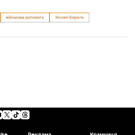
військова допомога
Жозеп Борель
ske
Реклама
Крамниця