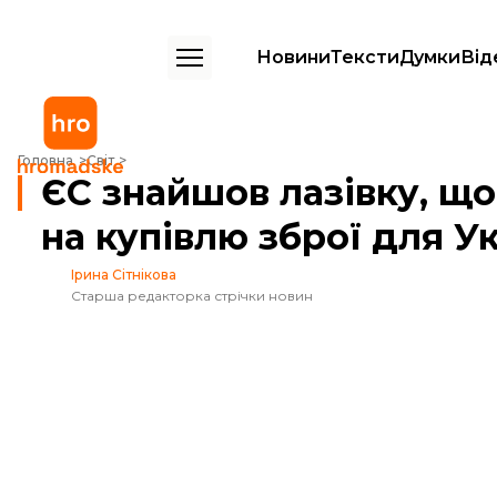
Новини
Тексти
Думки
Від
ЄС знайшов лазівку, щоб обійти вето Угорщини на купівлю зброї д
Головна
Світ
ЄС знайшов лазівку, щ
на купівлю зброї для У
Ірина Сітнікова
Старша редакторка стрічки новин