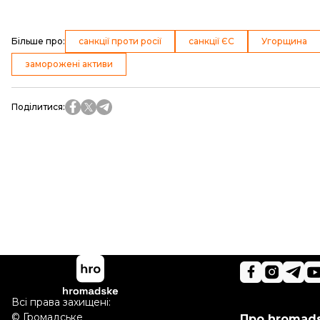
Більше про
:
санкції проти росії
санкції ЄС
Угорщина
заморожені активи
Поділитися
:
Всі права захищені:
©
Громадське
Про hromad