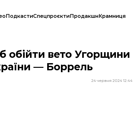
ео
Подкасти
Спецпроєкти
Продакшн
Крамниця
ля України — Боррель
об обійти вето Угорщини
країни — Боррель
24 червня 2024 12:44