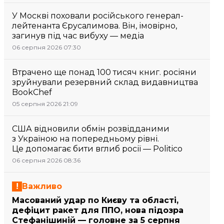
У Москві поховали російського генерал-
лейтенанта Єрусалимова. Він, імовірно,
загинув під час вибуху — медіа
06 серпня 2026 07:30
Втрачено ще понад 100 тисяч книг. росіяни
зруйнували резервний склад видавництва
BookChef
05 серпня 2026 21:09
США відновили обмін розвідданими
з Україною на попередньому рівні.
Це допомагає бити вглиб росії — Politico
06 серпня 2026 08:36
Важливо
Масований удар по Києву та області,
дефіцит ракет для ППО, нова підозра
Стефанішиній — головне за 5 серпня