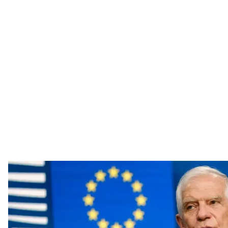
Високий представник ЄС із закордонних 
X / Josep Borr
Євросоюз знайшов юридичний обхідний шлях, щоб
України з грошей, отриманих від заморожених актив
Про це
сказав
Верховний представник Європейсько