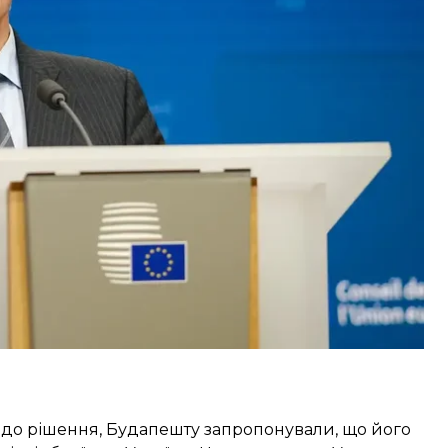
ial Times.
спільної закупівлі зброї для України приблизно 3
их державних активів росії, які зберігаються в
посол Угорщини, за даними ЗМІ, відмовився від
їні.
одо рішення, Будапешту запропонували, що його