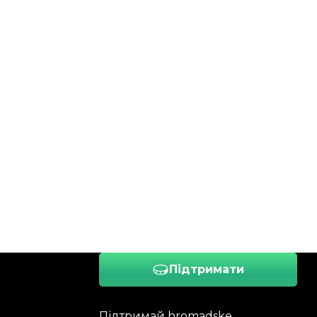
Підтримати
Підтримай hromadske.