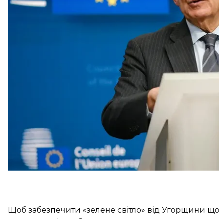
політики безпеки Жозеп Боррель у коментарі Financ
У травні посли ЄС уже
погодили
використання для 
мільярдів євро прибутку, отриманого від заморожен
бельгійському депозитарії Euroclear.
Це рішення схвалили після тривалих дебатів. Але 
одностайної підтримки ЄС для кожної виплати Укра
Щоб забезпечити «зелене світло» від Угорщини щ