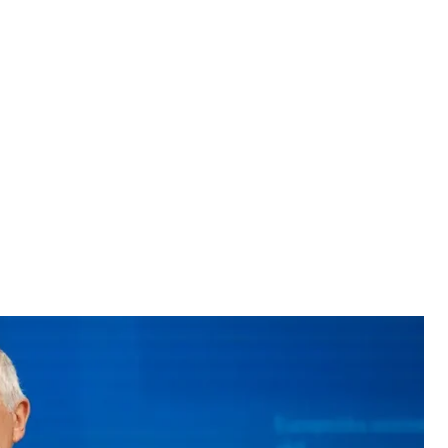
справ і політики безпеки Жозеп Боррель
ell Fontelles
 уникнути вето Угорщини на купівлю зброї для
ів росії у Європі.
го Союзу з питань закордонних справ і