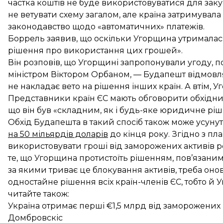
частка коштів не буде використовуватися для заку
не ветувати схему загалом, але країна затримувал
законодавство щодо «автоматичних» платежів.
Боррель заявив, що оскільки Угорщина утрималася
рішення про використання цих грошей».
Він розповів, що Угорщині запропонували угоду, под
міністром Віктором Орбаном
, — Будапешт відмовля
не накладає вето на рішення інших країн. А втім, 
Представники країн ЄС мають обговорити обхідний
що він був «складним, як і будь-яке юридичне ріш
Обхід Будапешта в такий спосіб також може усу
на 50 мільярдів доларів
до кінця року. Згідно з пл
використовувати гроші від заморожених активів р
те, що Угорщина протистоїть рішенням, пов’язаним і
за якими триває це блокування активів, треба онов
одностайне рішення всіх країн-членів ЄС, тобто й 
читайте також:
Україна отримає перші €1,5 млрд від заморожених р
Домбровскіс