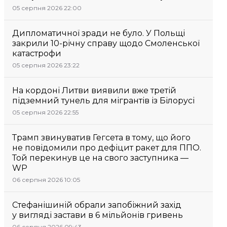
05 серпня 2026 22:00
Дипломатичної зради не було. У Польщі
закрили 10-річну справу щодо Смоленської
катастрофи
05 серпня 2026 23:22
На кордоні Литви виявили вже третій
підземний тунель для мігрантів із Білорусі
05 серпня 2026 22:55
Трамп звинуватив Гегсета в тому, що його
не повідомили про дефіцит ракет для ППО.
Той перекинув це на свого заступника —
WP
06 серпня 2026 10:05
Стефанішиній обрали запобіжний захід
у вигляді застави в 6 мільйонів гривень
06 серпня 2026 09:43