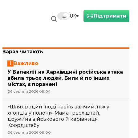
Підтримати
UK
Зараз читають
Важливо
У Балаклії на Харківщині російська атака
вбила трьох людей. Били й по інших
містах, є поранені
06 серпня 2026 08:04
«Шлях родин іноді навіть важчий, ніж у
хлопців у полоні». Мама трьох дітей,
дружина військового й керівниця
Коордштабу
06 серпня 2026 08:00