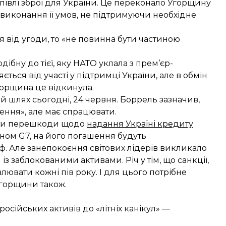
півлі зброї для України. Це переконало Угорщину
а виконання її умов, не підтримуючи необхідне
 від угоди, то «не повинна бути частиною
ібну до тієї, яку
НАТО уклала з прем’єр-
ється від участі у підтримці України, але в обмін
Угорщина це відкинула.
 шлях сьогодні, 24 червня. Боррель зазначив,
ення», але має спрацювати.
нути перешкоди щодо
надання Україні кредиту
аном G7, на його погашення будуть
ф. Але занепокоєння світових лідерів викликало
з заблокованими активами. Річ у тім, що санкції,
лювати кожні пів року. І для цього потрібне
Угорщини також.
осійських активів до «літніх канікул» —