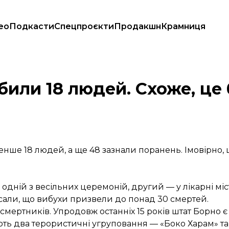
ео
Подкасти
Спецпроєкти
Продакшн
Крамниця
стів-смертників
вбили 18 людей. Схоже, це
нше 18 людей, а ще 48 зазнали поранень. Імовірно, 
дній з весільних церемоній, другий — у лікарні міста
сали, що вибухи призвели до понад 30 смертей.
-смертників. Упродовж останніх 15 років штат Борно 
іють два терористичні угруповання — «Боко Харам» т