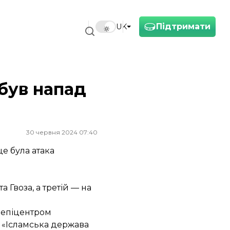
Підтримати
UK
 був напад
30 червня 2024 07:40
це була атака
 Гвоза, а третій — на
є епіцентром
а «Ісламська держава