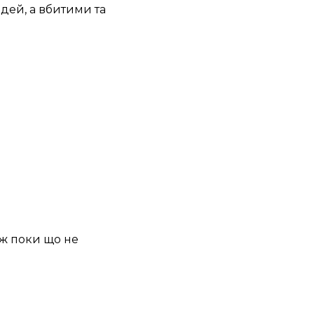
дей, а вбитими та
кож поки що не