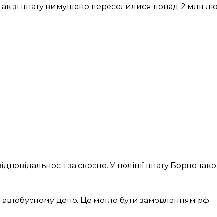
атак зі штату вимушено переселилися понад 2 млн лю
відповідальності за скоєне. У поліції штату Борно та
 в автобусному депо. Це могло бути замовленням рф