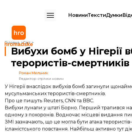
Новини
Тексти
Думки
Від
Вибухи бомб у Нігерії вбили 18 людей. Схоже, це був напад терори
Головна
Світ
Вибухи бомб у Нігерії 
терористів-смертників
Роман Мельник
Редактор стрічки новин
У Нігерії внаслідок вибухів бомб загинули щонайме
мусульманських терористів-смертників.
Про це пишуть
Reuters
,
CNN
та
BBC
.
Вибухи лунали у штаті Борно. Перший трапився на о
одному з похоронів. Водночас місцеві видання пи
ЗМІ зазначають, що це могла бути атака терористів
ісламістського повстання. Найбільш активно тут д