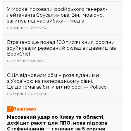
У Москві поховали російського генерал-
лейтенанта Єрусалимова. Він, імовірно,
загинув під час вибуху — медіа
06 серпня 2026 07:30
Втрачено ще понад 100 тисяч книг. росіяни
зруйнували резервний склад видавництва
BookChef
05 серпня 2026 21:09
США відновили обмін розвідданими
з Україною на попередньому рівні.
Це допомагає бити вглиб росії — Politico
06 серпня 2026 08:36
Важливо
Масований удар по Києву та області,
дефіцит ракет для ППО, нова підозра
Стефанішиній — головне за 5 серпня