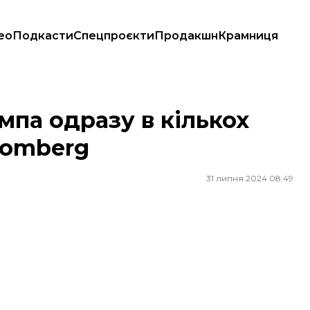
ео
Подкасти
Спецпроєкти
Продакшн
Крамниця
oomberg
мпа одразу в кількох
oomberg
31 липня 2024 08:49