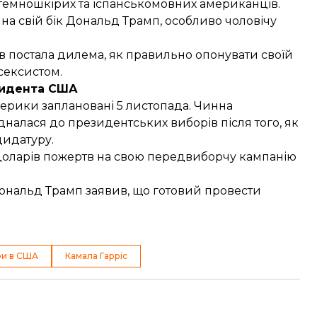
ік темношкірих та іспанськомовних американців.
на свій бік Дональд Трамп, особливо чоловічу
в постала дилема, як правильно опонувати своїй
сексистом.
зидента США
ерики заплановані 5 листопада. Чинна
єдналася до президентських виборів
після того, як
дидатуру.
доларів
пожертв на свою передвиборчу кампанію
Дональд Трамп
заявив
, що готовий провести
ри в США
Камала Гарріс