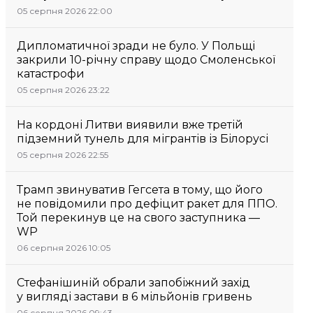
05 серпня 2026 22:00
Дипломатичної зради не було. У Польщі
закрили 10-річну справу щодо Смоленської
катастрофи
05 серпня 2026 23:22
На кордоні Литви виявили вже третій
підземний тунель для мігрантів із Білорусі
05 серпня 2026 22:55
Трамп звинуватив Гегсета в тому, що його
не повідомили про дефіцит ракет для ППО.
Той перекинув це на свого заступника —
WP
06 серпня 2026 10:05
Стефанішиній обрали запобіжний захід
у вигляді застави в 6 мільйонів гривень
06 серпня 2026 09:43