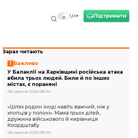
Підтримати
UK
Зараз читають
Важливо
У Балаклії на Харківщині російська атака
вбила трьох людей. Били й по інших
містах, є поранені
06 серпня 2026 08:04
«Шлях родин іноді навіть важчий, ніж у
хлопців у полоні». Мама трьох дітей,
дружина військового й керівниця
Коордштабу
06 серпня 2026 08:00