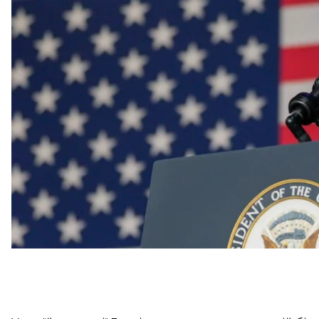
Про це
свідчать
дані опитування Bloomberg News/M
Так, Гарріс випередила Трампа в Аризоні (49% прот
проти 45%) та Вісконсині (49% проти 47%). У Джорджії
Кароліні (48% проти 46%) та Пенсильванії (50% прот
цих штатах мінімальні, у межах статистичної похибк
Однак наміри Гарріс балотуватись у президенти о
Bloomberg, а зміна кандидатів, схоже, сприятиме 