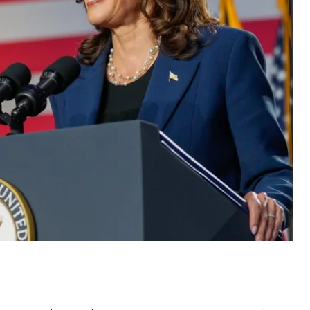
orning Consult.
и 47%), Мічигані (53% проти 42%), Неваді (47%
 зберігається рівність (по 47%), а от у Північній
и 46%) — лідирує Трамп. А втім, переваги Гарріс у
и.
живили ентузіазм Демократичної партії, пише
підвищенню явки виборців у штатах, що вагаються.