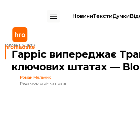
Новини
Тексти
Думки
Від
Гарріс випереджає Трампа одразу в кількох ключових штатах — Bl
Головна
Світ
Гарріс випереджає Тра
ключових штатах — Bl
Роман Мельник
Редактор стрічки новин