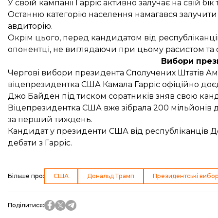
У своїй кампанії Гарріс активно залучає на свій б
Останню категорію населення намагався залучити 
авдиторію.
Окрім цього, перед кандидатом від республіканці
опонентці, не виглядаючи при цьому расистом та 
Вибори пре
Чергові вибори президента Сполучених Штатів Ам
віцепрезидентка США
Камала Гарріс офіційно до
Джо Байден під тиском соратників зняв свою кан
Віцепрезидентка США
вже зібрала 200 мільйонів 
за перший тиждень.
Кандидат у президенти США від республіканців 
дебати з Гарріс.
Більше про
:
США
Дональд Трамп
Президентські вибо
Поділитися
: