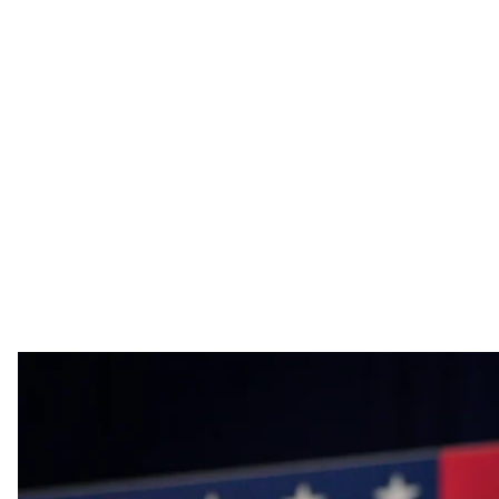
Камала 
Х / Kama
Чинна віцепрезидентка США Камала Гарріс, яка 
перегонах, випереджає кандидата від республіка
штатах.