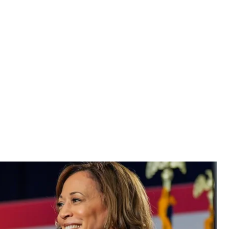
Гарріс
laHarris
замінила Джо Байдена в передвиборчих
нців Дональда Трампа у чотирьох ключових