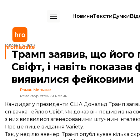
Новини
Тексти
Думки
Від
Трамп заявив, що його підтримала Тейлор Свіфт, і навіть показав 
Головна
Світ
Трамп заявив, що його
Свіфт, і навіть показав
виявилися фейковими
Роман Мельник
Редактор стрічки новин
Кандидат у президенти США Дональд Трамп заяви
співачка Тейлор Свіфт. Як доказ він поширив на сво
з них виявилися згенерованими штучним інтелек
Про це
пише
видання Variety.
Так, у неділю ввечері Трамп опублікував кілька скр