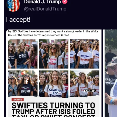
Truth 
Як з’ясували журналісти, лише одне з цих фото нале
згенеровані штучним інтелектом, або вирвані із сат
Сама ж Тейлор Свіфт поки що не підтримала жодно
2020 році вона була прихильницею Джо Байдена, 
протести, що почалися після вбивства Джорджа Ф
читайте також:
Гарріс закинула команді Трампа «боягузство» — і о
Більше про
:
США
Дональд Трамп
Тейлор Свіфт
П
Поділитися
: