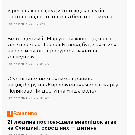
У регіонах росії, куди приїжджає путін,
раптово падають ціни на бензин — медіа
08 серпня 2026 07:54
Викрадений із Маріуполя хлопець, якого
«всиновила» Львова-Бєлова, буде вчитися
на російського прокурора, заявила
«опікунка»
08 серпня 2026 08:23
«Суспільне» не мінятиме правила
нацвідбору на «Євробачення» через скаргу
Полякової. Їй доступна «інша роль»
08 серпня 2026 08:48
Важливо
21 людина постраждала внаслідок атак
на Сумщині, серед них — дитина
08 серпня 2026 09:04