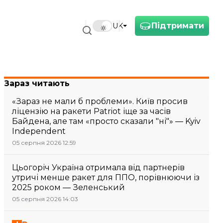
Підтримати
UK
Зараз читають
«Зараз не мали б проблеми». Київ просив
ліцензію на ракети Patriot іще за часів
Байдена, але там «просто сказали "ні"» — Kyiv
Independent
05 серпня 2026 12:59
Цьогоріч Україна отримала від партнерів
утричі менше ракет для ППО, порівнюючи із
2025 роком — Зеленський
05 серпня 2026 14:03