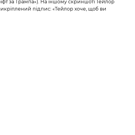
віфт за Трампа»). На іншому скриншоті Тейлор
прикріплений підпис: «Тейлор хоче, щоб ви