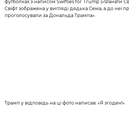
футболках з написом Swifties for Trump («Фанати С
Свіфт зображена у вигляді дядька Сема, а до неї 
проголосували за Дональда Трампа».
Трамп у відповідь на ці фото написав: «Я згоден!».