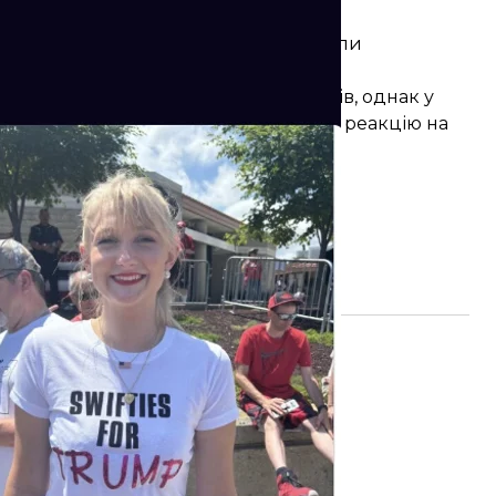
Social
жить реальній жінці. Усі інші або були
иричної статті.
го з кандидатів напередодні виборів, однак у
а також критикувала Трампа за його реакцію на
лойда.
тримала гнівну відповідь
резидентські вибори в США