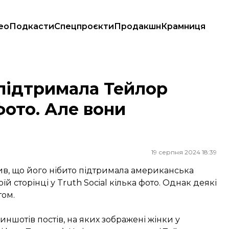
ео
Подкасти
Спецпроєкти
Продакшн
Крамниця
фото. Але вони виявилися фейковими
 підтримала Тейлор
 фото. Але вони
19 серпня 2024 18:39
в, що його нібито підтримала американська
їй сторінці у Truth Social кілька фото. Однак деякі
том.
иншотів постів, на яких зображені жінки у