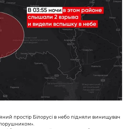
чі проти 29 серпня один із російських «шахедів»
оні. Це сталося о 03:30.
«Флагшток»
писав
, що в небі над Мозирем кружляв
в фіксували над містом Речиця та над самим
ряний простір Білорусі в небо підняли винищувач
а порушником».