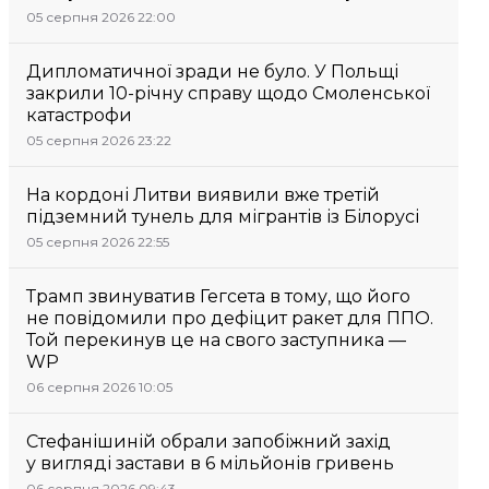
05 серпня 2026 22:00
Дипломатичної зради не було. У Польщі
закрили 10-річну справу щодо Смоленської
катастрофи
05 серпня 2026 23:22
На кордоні Литви виявили вже третій
підземний тунель для мігрантів із Білорусі
05 серпня 2026 22:55
Трамп звинуватив Гегсета в тому, що його
не повідомили про дефіцит ракет для ППО.
Той перекинув це на свого заступника —
WP
06 серпня 2026 10:05
Стефанішиній обрали запобіжний захід
у вигляді застави в 6 мільйонів гривень
06 серпня 2026 09:43