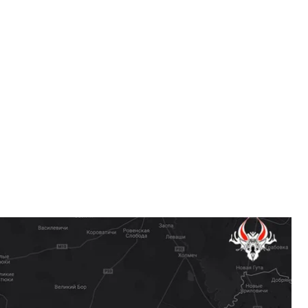
кі Гаюн»
 збиття російського безпілотника типу Shahed,
 територію.
» з посиланням на власні джерела, а також