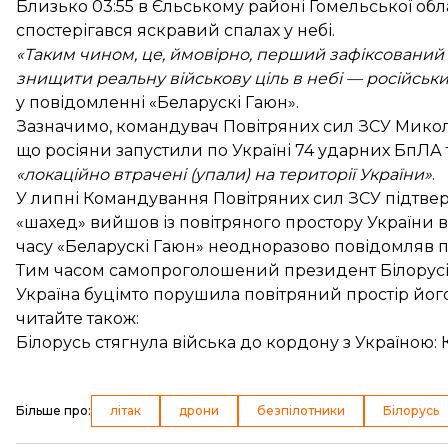
Близько 03:55 в Єльському районі Гомельської об
спостерігався яскравий спалах у небі.
«Таким чином, це, ймовірно, перший зафіксовани
знищити реальну військову ціль в небі — російськ
у повідомленні «Беларускі Гаюн».
Зазначимо, командувач Повітряних сил ЗСУ Микола
що
росіяни запустили по Україні 74 ударних БпЛА
«локаційно втрачені (упали) на території України»
.
У липні Командування Повітряних сил ЗСУ
підтве
«шахед» вийшов із повітряного простору України в 
часу «Беларускі Гаюн» неодноразово повідомляв про
Тим часом самопроголошений президент Білорус
Україна буцімто порушила повітряний простір його
читайте також:
Білорусь стягнула війська до кордону з Україною:
Більше про
:
літак
дрони
безпілотники
Білорусь