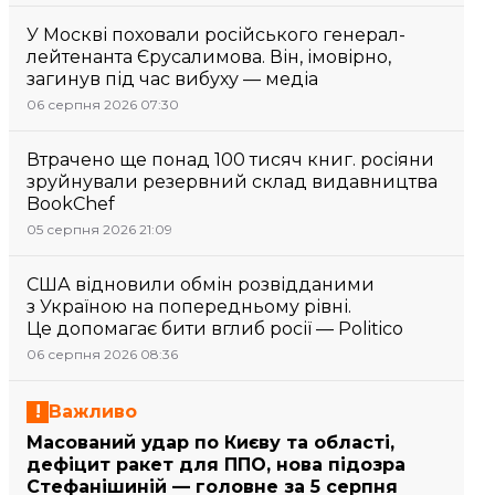
У Москві поховали російського генерал-
лейтенанта Єрусалимова. Він, імовірно,
загинув під час вибуху — медіа
06 серпня 2026 07:30
Втрачено ще понад 100 тисяч книг. росіяни
зруйнували резервний склад видавництва
BookChef
05 серпня 2026 21:09
США відновили обмін розвідданими
з Україною на попередньому рівні.
Це допомагає бити вглиб росії — Politico
06 серпня 2026 08:36
Важливо
Масований удар по Києву та області,
дефіцит ракет для ППО, нова підозра
Стефанішиній — головне за 5 серпня