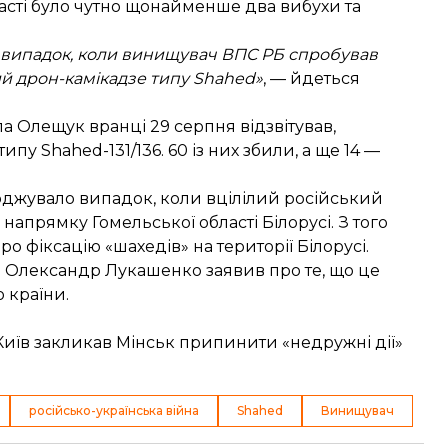
ласті було чутно щонайменше два вибухи та
й випадок, коли винищувач ВПС РБ спробував
ий дрон-камікадзе типу Shahed»
, — йдеться
 Олещук вранці 29 серпня відзвітував,
типу Shahed-131/136. 60 із них збили, а ще 14 —
рджувало
випадок, коли вцілілий російський
напрямку Гомельської області Білорусі. З того
 фіксацію «шахедів» на території Білорусі.
і Олександр Лукашенко
заявив
про те, що це
 країни.
 Київ закликав Мінськ припинити «недружні дії»
російсько-українська війна
Shahed
Винищувач