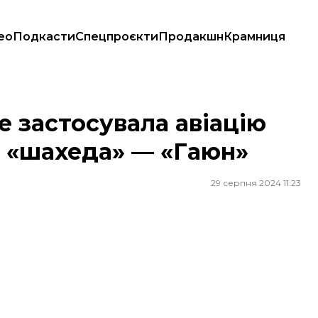
ео
Подкасти
Спецпроєкти
Продакшн
Крамниця
го «шахеда» — «Гаюн»
е застосувала авіацію
о «шахеда» — «Гаюн»
29 серпня 2024 11:23