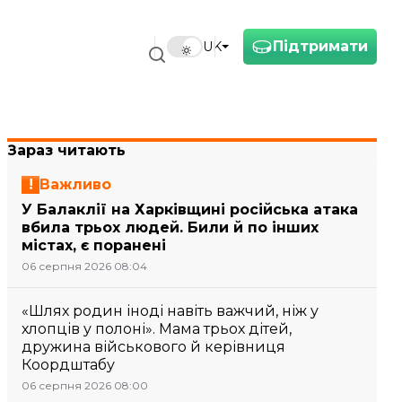
Підтримати
UK
Зараз читають
Важливо
У Балаклії на Харківщині російська атака
вбила трьох людей. Били й по інших
містах, є поранені
06 серпня 2026 08:04
«Шлях родин іноді навіть важчий, ніж у
хлопців у полоні». Мама трьох дітей,
дружина військового й керівниця
Коордштабу
06 серпня 2026 08:00