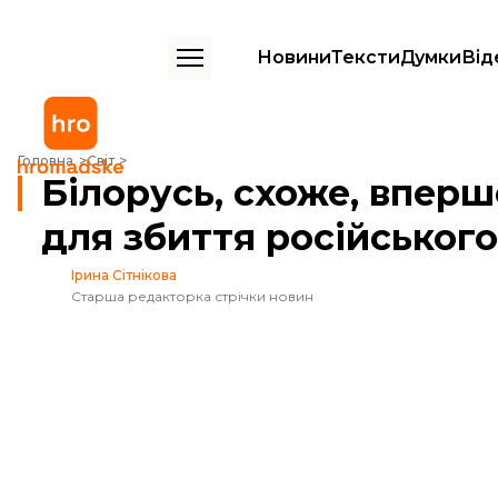
Новини
Тексти
Думки
Від
Білорусь, схоже, вперше застосувала авіацію для збиття російсько
Головна
Світ
Білорусь, схоже, вперш
для збиття російськог
Ірина Сітнікова
Старша редакторка стрічки новин