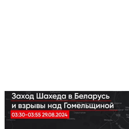
«Беларус
У Білорусі, схоже, вперше застосували авіацію для
який під час атаки на Україну залетів на білоруську
Про це
пише
моніторингова група «Беларускі Гаюн
повідомлення ресурсу «єРадар».