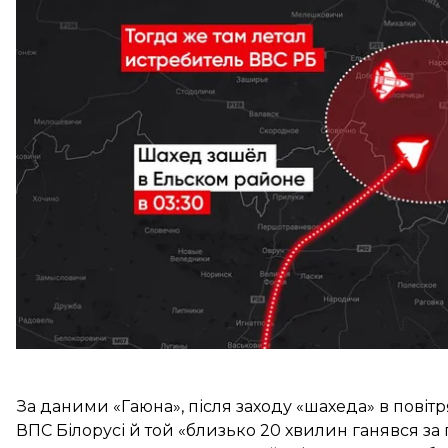
Як зазначається, під час чергової атаки дронів уно
знову залетів на територію Білорусі в Єльському рай
Ввечері 28 серпня гомельський Telegram-канал 
білоруський винищувач. Згодом проліт/шум літакі
Гомелем.
За даними «Гаюна», після заходу «шахеда» в повіт
ВПС Білорусі й той «близько 20 хвилин ганявся з