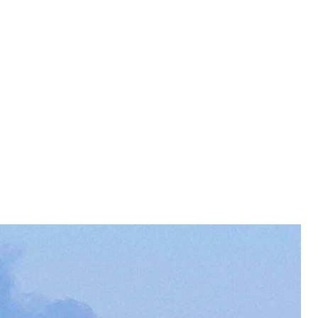
ншот
каловський» у Московській області спалахнула
В»
.