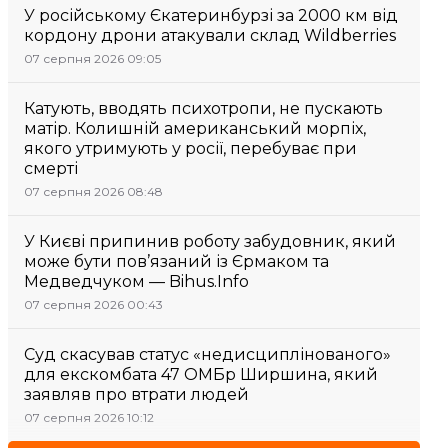
У російському Єкатеринбурзі за 2000 км від
кордону дрони атакували склад Wildberries
07 серпня 2026 09:05
Катують, вводять психотропи, не пускають
матір. Колишній американський морпіх,
якого утримують у росії, перебуває при
смерті
07 серпня 2026 08:48
У Києві припинив роботу забудовник, який
може бути пов’язаний із Єрмаком та
Медведчуком — Bihus.Info
07 серпня 2026 00:43
Суд скасував статус «недисциплінованого»
для екскомбата 47 ОМБр Ширшина, який
заявляв про втрати людей
07 серпня 2026 10:12