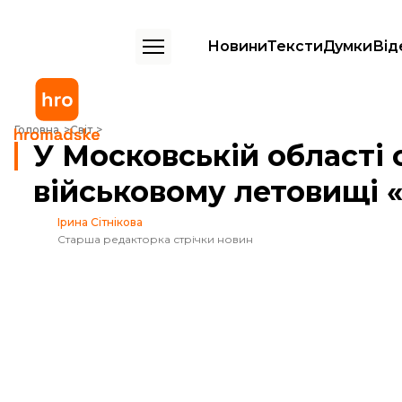
Новини
Тексти
Думки
Від
У Московській області спалахнула пожежа на військовому летовищі
Головна
Світ
У Московській області
військовому летовищі 
Ірина Сітнікова
Старша редакторка стрічки новин