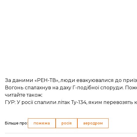
За даними «РЕН-ТВ», люди евакуювалися до приїз
Вогонь спалахнув на даху Г-подібної споруди. Поже
читайте також:
ГУР: У росії спалили літак Ту-134, яким перевозят
Більше про
:
пожежа
росія
аеродром