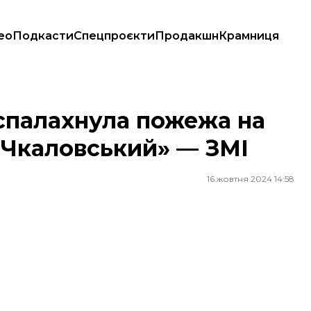
ео
Подкасти
Спецпроєкти
Продакшн
Крамниця
 «Чкаловський» — ЗМІ
 спалахнула пожежа на
«Чкаловський» — ЗМІ
16 жовтня 2024 14:58