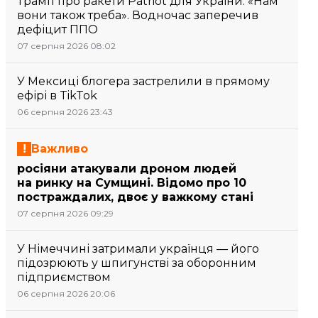
Трамп про ракети Patriot для України: «Нам
вони також треба». Водночас заперечив
дефіцит ППО
07 серпня 2026 08:02
У Мексиці блогера застрелили в прямому
ефірі в TikTok
06 серпня 2026 23:43
Важливо
росіяни атакували дроном людей
на ринку на Сумщині. Відомо про 10
постраждалих, двоє у важкому стані
07 серпня 2026 09:29
У Німеччині затримали українця — його
підозрюють у шпигунстві за оборонним
підприємством
06 серпня 2026 20:06