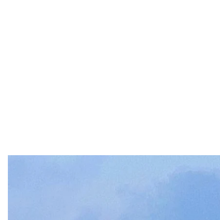
Скри
На території російського військового летовища «Ч
пожежа.
Про це повідомили Telegram-канал
«112»
та
«РЕН-Т