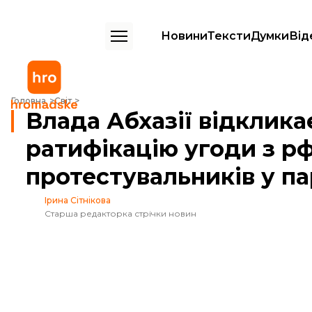
Новини
Тексти
Думки
Від
Влада Абхазії відкликає документ про ратифікацію угоди з рф післ
Головна
Світ
Влада Абхазії відклик
ратифікацію угоди з рф
протестувальників у п
Ірина Сітнікова
Старша редакторка стрічки новин