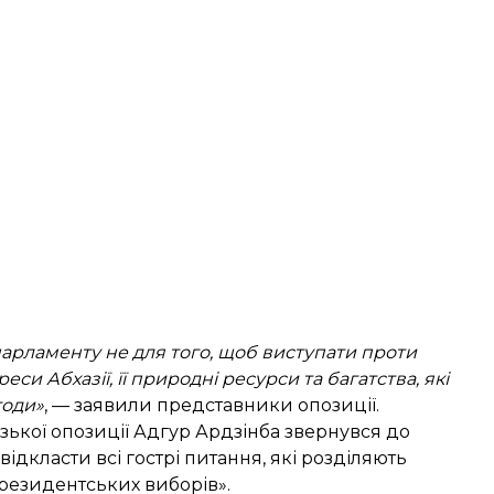
парламенту не для того, щоб виступати проти
си Абхазії, її природні ресурси та багатства, які
годи»
, — заявили представники опозиції.
азької опозиції Адгур Ардзінба
звернувся
до
дкласти всі гострі питання, які розділяють
президентських виборів».