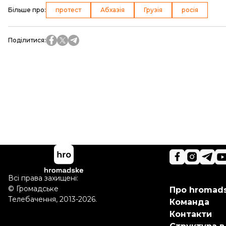
Більше про
:
протест
Абхазія
Грузія
росія
Поділитися
:
Всі права захищені:
©
Громадське
Про hromad
Телебачення
,
2013-2026.
Команда
Контакти