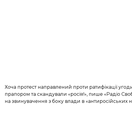
Хоча протест направлений проти ратифікації угод
прапором та скандували «росія!»,
пише
«Радіо Своб
на звинувачення з боку влади в «антиросійських н