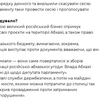
порядку денного та вирішили скасувати сесію.
аменту таки провести сесію і проголосувати
дувало?
якою великий російський бізнес отримує
ої проєкти на території Абхазії, а також право
азького бюджету, вимагаючи, зокрема,
иція виступає проти документа, вважаючи, що він
римали
— вони саме поверталися зі зборів
ації російсько-абхазької угоди. Влада Абхазії
і дії щодо депутата парламенту».
івлі служби держбезпеки, а потім на майдані
і мости, якими можна потрапити до столиці так
 закрив провадження проти затриманих
опорушення».