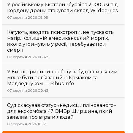
У російському Єкатеринбурзі за 2000 км від
кордону дрони атакували склад Wildberries
07 серпня 2026 09:05
Катують, вводять психотропи, не пускають
матір. Колишній американський морпіх,
якого утримують у росії, перебуває при
смерті
07 серпня 2026 08:48
У Києві припинив роботу забудовник, який
може бути пов’язаний із Єрмаком та
Медведчуком — Bihus.Info
07 серпня 2026 00:43
Суд скасував статус «недисциплінованого»
для екскомбата 47 ОМБр Ширшина, який
заявляв про втрати людей
07 серпня 2026 10:12