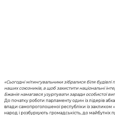
«Сьогодні мітингувальники зібралися біля будівлі 
наших союзників, а щоб захистити національні інтере
Бжанія намагався узурпувати заради особистої ви
До початку роботи парламенту один із лідерів абх
влади самопроголошеної республіки із закликом «ві
народ і розбурхують громадськість, до майбутніх 