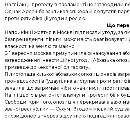
На тлі акції протесту в парламенті не затвердили 
Однак Ардзінба закликав спікера й депутатів парл
проти ратифікації угоди з росією.
Що пере
Наприкінці жовтня в Москві підписали угоду, за 
безпрецедентні пільги, можливість реалізовувати св
власності на землю та майно.
З 1 вересня москва призупинила фінансування абх
затвердження інвестиційної угоди. Абхазька опоз
призведе до «експансії олігархату».
11 листопада кількох абхазьких
опозиціонерів зат
громадськості в Гудауті, яка виступає проти ратифік
заявила, що затримані нібито «вчинили протиправн
На тлі цього в регіоні
спалахнули протести
біля буд
Свободи. Крім того, опозиція перекривала важлив
званої республіки — Сухумі. Згодом міський суд
опозиціонерів «через відсутність події адмінправ