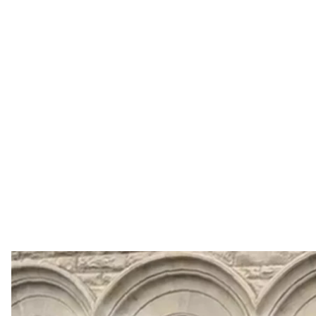
Протестувальники в самопроголошеній республіці 
вимагаючи скасувати ратифікацію угоди, що дала 
в регіоні. За даними ЗМІ, влада зрештою вирішила
Про це
пише
російське агентство ТАСС із посиланн