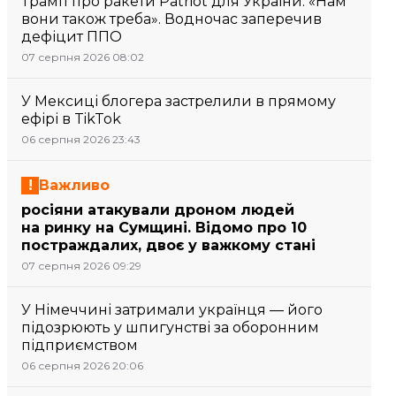
Трамп про ракети Patriot для України: «Нам
вони також треба». Водночас заперечив
дефіцит ППО
07 серпня 2026 08:02
У Мексиці блогера застрелили в прямому
ефірі в TikTok
06 серпня 2026 23:43
Важливо
росіяни атакували дроном людей
на ринку на Сумщині. Відомо про 10
постраждалих, двоє у важкому стані
07 серпня 2026 09:29
У Німеччині затримали українця — його
підозрюють у шпигунстві за оборонним
підприємством
06 серпня 2026 20:06