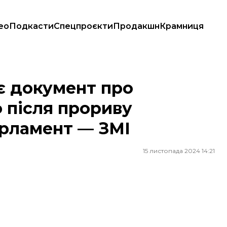
ео
Подкасти
Спецпроєкти
Продакшн
Крамниця
я прориву протестувальників у парламент — ЗМІ
ає документ про
 після прориву
арламент — ЗМІ
15 листопада 2024 14:21