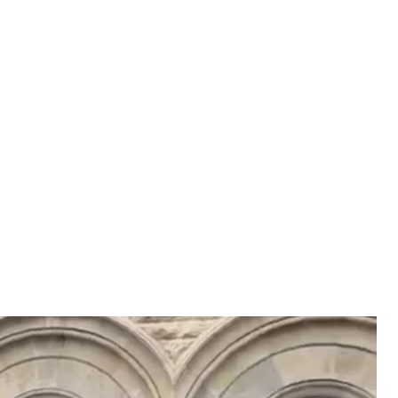
Абхазія прорвалися до будівлі парламенту,
б російському бізнесу безпрецедентні пільги
 відкликати документ.
ям на адміністрацію «президента» Абхазії.