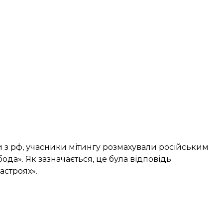
и з рф, учасники мітингу розмахували російським
ода». Як зазначається, це була відповідь
астроях».