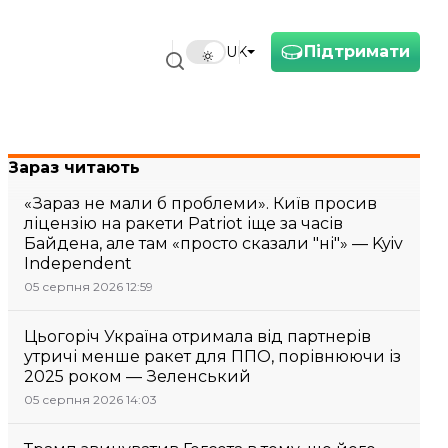
Підтримати
UK
Зараз читають
«Зараз не мали б проблеми». Київ просив
ліцензію на ракети Patriot іще за часів
Байдена, але там «просто сказали "ні"» — Kyiv
Independent
05 серпня 2026 12:59
Цьогоріч Україна отримала від партнерів
утричі менше ракет для ППО, порівнюючи із
2025 роком — Зеленський
05 серпня 2026 14:03