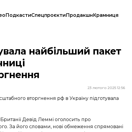
ео
Подкасти
Спецпроєкти
Продакшн
Крамниця
о річниці повномасштабного вторгнення
увала найбільший пакет
чниці
ргнення
23 лютого 2025 12:56
сштабного вторгнення рф в Україну підготувала
 Британії Девід Леммі оголосить про
ого. За його словами, нові обмеження спрямовані