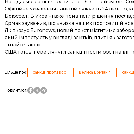
Нагадаємо, раніше посли країн Європейського Союз
Офіційне ухвалення санкцій очікують 24 лютого, к
Брюсселі. В Україні вже привітали рішення послів
Єрмак
зауважив
, що «низка наших пропозицій вра
Як вказує Euronews, новий пакет міститиме забор
який імпортують у вигляді злитків, плит і як загото
читайте також:
США готові переглянути санкції проти росії на тлі
Більше про
:
санкції проти росії
Велика Британія
санкці
Поділитися
: