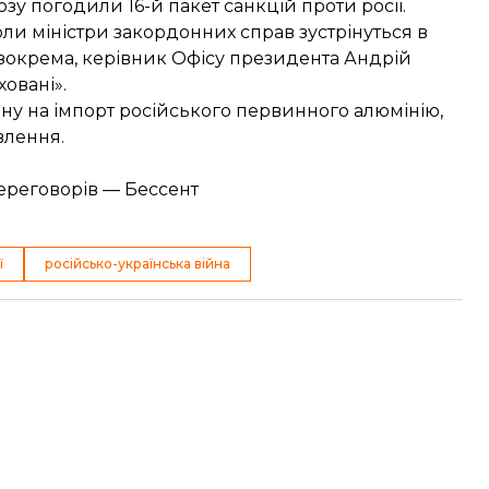
у погодили 16-й пакет санкцій проти росії.
оли міністри закордонних справ зустрінуться в
, зокрема, керівник Офісу президента Андрій
ховані».
ону на імпорт російського первинного алюмінію,
влення.
 переговорів — Бессент
ї
російсько-українська війна