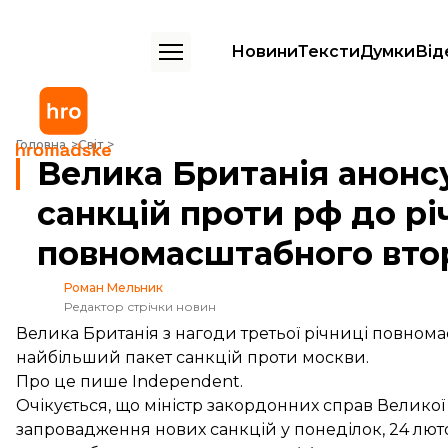
Новини
Тексти
Думки
Від
Велика Британія анонсувала найбільший пакет санкцій проти рф д
Головна
Світ
Велика Британія анонс
санкцій проти рф до рі
повномасштабного вто
Роман Мельник
Редактор стрічки новин
Велика Британія з нагоди третьої річниці повнома
найбільший пакет санкцій проти москви.
Про це
пише
Independent.
Очікується, що міністр закордонних справ Великої
запровадження нових санкцій у понеділок, 24 лют