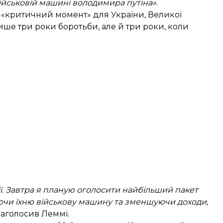
ійськовій машині володимира путіна»
.
з «критичний момент» для України, Великої
лише три роки боротьби, але й три роки, коли
ії. Завтра я планую оголосити найбільший пакет
аючи їхню військову машину та зменшуючи доходи,
аголосив Леммі.