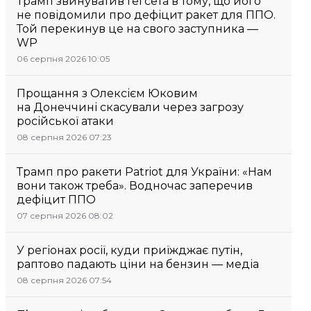
Трамп звинуватив Гегсета в тому, що його
не повідомили про дефіцит ракет для ППО.
Той перекинув це на свого заступника —
WP
06 серпня 2026 10:05
Прощання з Олексієм Юковим
на Донеччині скасували через загрозу
російської атаки
08 серпня 2026 07:23
Трамп про ракети Patriot для України: «Нам
вони також треба». Водночас заперечив
дефіцит ППО
07 серпня 2026 08:02
У регіонах росії, куди приїжджає путін,
раптово падають ціни на бензин — медіа
08 серпня 2026 07:54