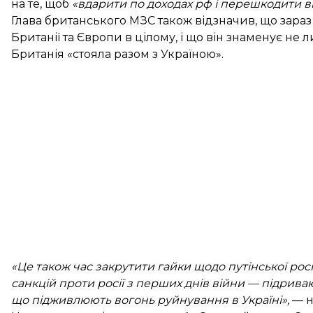
на те, щоб
«вдарити по доходах рф і перешкодити в
Глава британського МЗС також відзначив, що зара
Британії та Європи в цілому, і що він знаменує не 
Британія «стояла разом з Україною».
«Це також час закрутити гайки щодо путінської рос
санкцій проти росії з перших днів війни — підрив
що підживлюють вогонь руйнування в Україні»,
— н