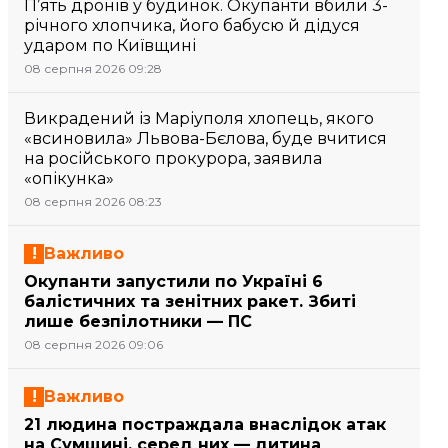
П’ять дронів у будинок. Окупанти вбили 3-
річного хлопчика, його бабусю й дідуся
ударом по Київщині
08 серпня 2026 09:28
Викрадений із Маріуполя хлопець, якого
«всиновила» Львова-Бєлова, буде вчитися
на російського прокурора, заявила
«опікунка»
08 серпня 2026 08:23
Важливо
Окупанти запустили по Україні 6
балістичних та зенітних ракет. Збиті
лише безпілотники — ПС
08 серпня 2026 09:06
Важливо
21 людина постраждала внаслідок атак
на Сумщині, серед них — дитина