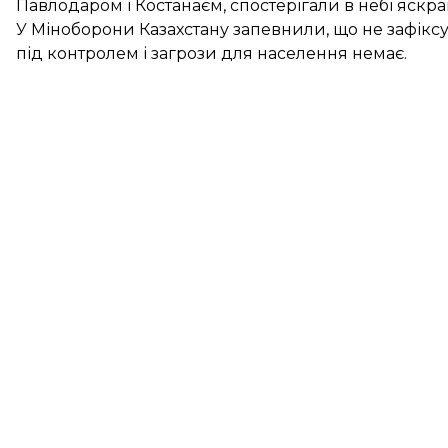
Павлодаром і Костанаєм, спостерігали в небі яскра
У Міноборони Казахстану запевнили, що не зафікс
під контролем і загрози для населення немає.