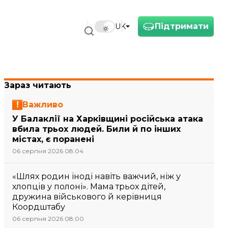
Підтримати
UK
Зараз читають
Важливо
У Балаклії на Харківщині російська атака
вбила трьох людей. Били й по інших
містах, є поранені
06 серпня 2026 08:04
«Шлях родин іноді навіть важчий, ніж у
хлопців у полоні». Мама трьох дітей,
дружина військового й керівниця
Коордштабу
06 серпня 2026 08:00