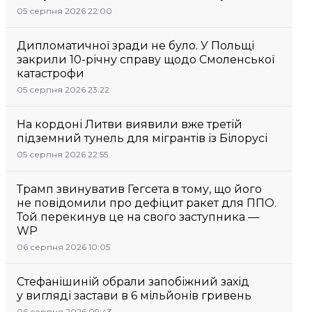
05 серпня 2026 22:00
Дипломатичної зради не було. У Польщі
закрили 10-річну справу щодо Смоленської
катастрофи
05 серпня 2026 23:22
На кордоні Литви виявили вже третій
підземний тунель для мігрантів із Білорусі
05 серпня 2026 22:55
Трамп звинуватив Гегсета в тому, що його
не повідомили про дефіцит ракет для ППО.
Той перекинув це на свого заступника —
WP
06 серпня 2026 10:05
Стефанішиній обрали запобіжний захід
у вигляді застави в 6 мільйонів гривень
06 серпня 2026 09:43