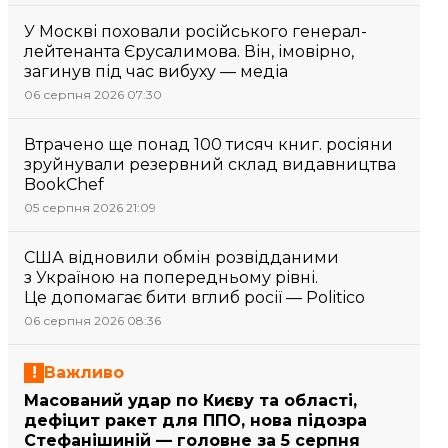
У Москві поховали російського генерал-
лейтенанта Єрусалимова. Він, імовірно,
загинув під час вибуху — медіа
06 серпня 2026 07:30
Втрачено ще понад 100 тисяч книг. росіяни
зруйнували резервний склад видавництва
BookChef
05 серпня 2026 21:09
США відновили обмін розвідданими
з Україною на попередньому рівні.
Це допомагає бити вглиб росії — Politico
06 серпня 2026 08:36
Важливо
Масований удар по Києву та області,
дефіцит ракет для ППО, нова підозра
Стефанішиній — головне за 5 серпня