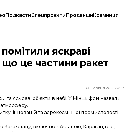
ео
Подкасти
Спецпроєкти
Продакшн
Крамниця
о це частини ракет або супутник
 помітили яскраві
, що це частини ракет
05 червня 2025 23:44
хи та яскраві об’єкти в небі. У Мінцифри назвали
 атмосферу.
итку, інновацій та аерокосмічної промисловості
го Казахстану, включно з Астаною, Карагандою,