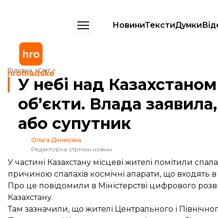
Новини
Тексти
Думки
Від
У небі над Казахстаном помітили яскраві об’єкти. Влада заявила, щ
Головна
Світ
У небі над Казахстаном
об’єкти. Влада заявила
або супутник
Ольга Денисяка
Редакторка стрічки новин
У частині Казахстану місцеві жителі помітили спала
причиною спалахів космічні апарати, що входять в
Про це
повідомили
в Міністерстві цифрового розв
Казахстану.
Там зазначили, що жителі Центрального і Північно