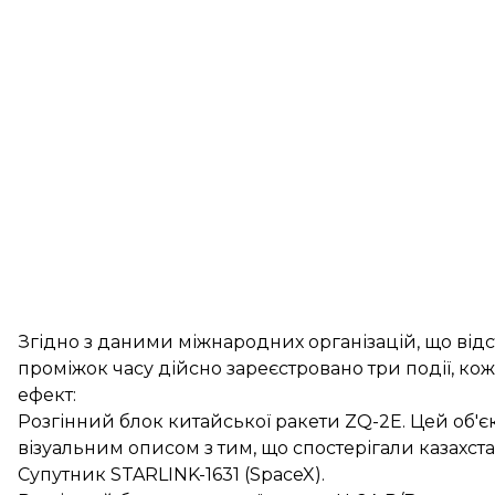
Згідно з даними міжнародних організацій, що відс
проміжок часу дійсно зареєстровано три події, ко
ефект:
Розгінний блок китайської ракети ZQ-2E. Цей об'єк
візуальним описом з тим, що спостерігали казахста
Супутник STARLINK-1631 (SpaceX).