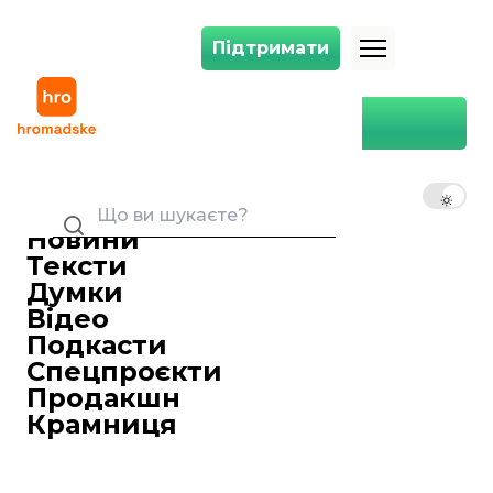
Підтримати
Підтримати
Норвезького лікаря, якого підозрюють у 70 випадках зґвалтування п
Головна
Світ
Норвезького лікаря, якого
підозрюють у 70 випадках
UK
EN
RU
зґвалтування пацієнток,
засудили до 21 року
Новини
ув'язнення
Тексти
Думки
Роман Мельник
07 червня 2025 00:34
Редактор стрічки новин
Відео
У Норвегії засудили до 21 року
Подкасти
ув’язнення лікаря Арне Бая, якого
Спецпроєкти
визнали винним у 70 випадках
Продакшн
зґвалтування та сексуального
Крамниця
насильства над своїми пацієнтками.
Про це
пише
BBC.