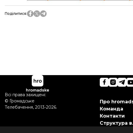
Поділитися
:
Всі права захищені:
©
Громадське
Про hromad
Телебачення
,
2013-2026.
Команда
Контакти
Структура в