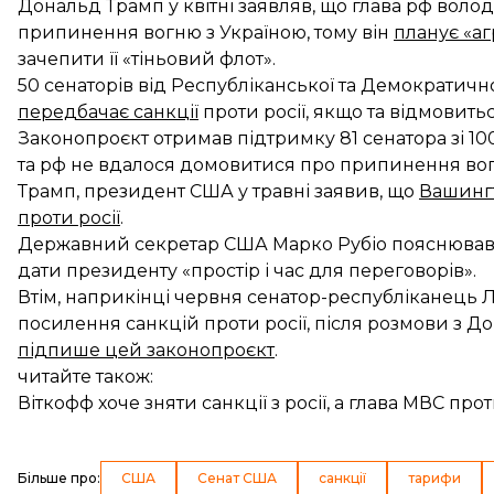
Дональд Трамп у квітні заявляв, що глава рф волод
припинення вогню з Україною, тому він
планує «аг
зачепити її «тіньовий флот».
50 сенаторів від Республіканської та Демократич
передбачає санкції
проти росії, якщо та відмовить
Законопроєкт отримав підтримку 81 сенатора зі 100
та рф не вдалося домовитися про припинення вогню
Трамп, президент США у травні заявив, що
Вашингт
проти росії
.
Державний секретар США Марко Рубіо пояснював
дати президенту «простір і час для переговорів».
Втім, наприкінці червня сенатор-республіканець Л
посилення санкцій проти росії, після розмови з 
підпише цей законопроєкт
.
читайте також:
Віткофф хоче зняти санкції з росії, а глава МВС про
Більше про
:
США
Сенат США
санкції
тарифи