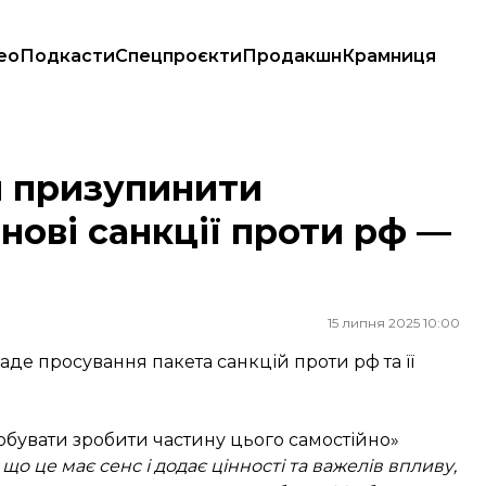
ео
Подкасти
Спецпроєкти
Продакшн
Крамниця
кції проти рф — Politico
и призупинити
нові санкції проти рф —
15 липня 2025 10:00
ладе просування пакета санкцій проти рф та її
обувати зробити частину цього самостійно»
о це має сенс і додає цінності та важелів впливу,