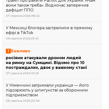
Трамп про ракети Patriot для України: «Нам
вони також треба». Водночас заперечив
дефіцит ППО
07 серпня 2026 08:02
У Мексиці блогера застрелили в прямому
ефірі в TikTok
06 серпня 2026 23:43
Важливо
росіяни атакували дроном людей
на ринку на Сумщині. Відомо про 10
постраждалих, двоє у важкому стані
07 серпня 2026 09:29
У Німеччині затримали українця — його
підозрюють у шпигунстві за оборонним
підприємством
06 серпня 2026 20:06