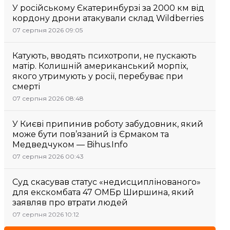
У російському Єкатеринбурзі за 2000 км від
кордону дрони атакували склад Wildberries
07 серпня 2026 09:05
Катують, вводять психотропи, не пускають
матір. Колишній американський морпіх,
якого утримують у росії, перебуває при
смерті
07 серпня 2026 08:48
У Києві припинив роботу забудовник, який
може бути пов’язаний із Єрмаком та
Медведчуком — Bihus.Info
07 серпня 2026 00:43
Суд скасував статус «недисциплінованого»
для екскомбата 47 ОМБр Ширшина, який
заявляв про втрати людей
07 серпня 2026 10:12