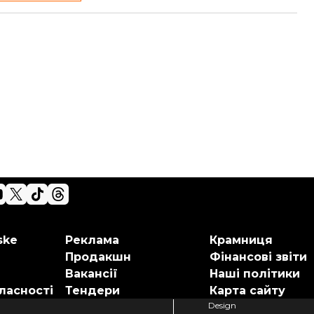
ske
Реклама
Крамниця
Продакшн
Фінансові звіти
Вакансії
Наші політики
ласності
Тендери
Карта сайту
Design