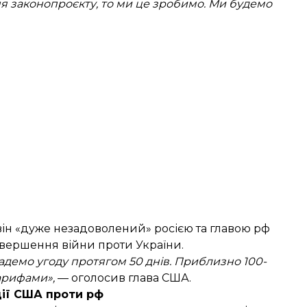
ня законопроєкту, то ми це зробимо. Ми будемо
він «дуже незадоволений» росією
та главою рф
авершення війни проти України.
адемо угоду протягом 50 днів. Приблизно 100-
арифами»,
— оголосив глава США.
ції США проти рф