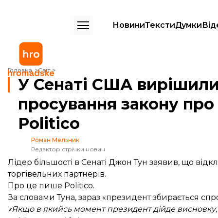
Новини
Тексти
Думки
Від
У Сенаті США вирішили призупинити просування закону про нові сан
Головна
Світ
У Сенаті США вирішил
просування закону про 
Politico
Роман Мельник
Редактор стрічки новин
Лідер більшості в Сенаті Джон Тун заявив, що відк
торгівельних партнерів.
Про це
пише
Politico.
За словами Туна, зараз «президент збирається спр
«Якщо в якийсь момент президент дійде висновку, щ