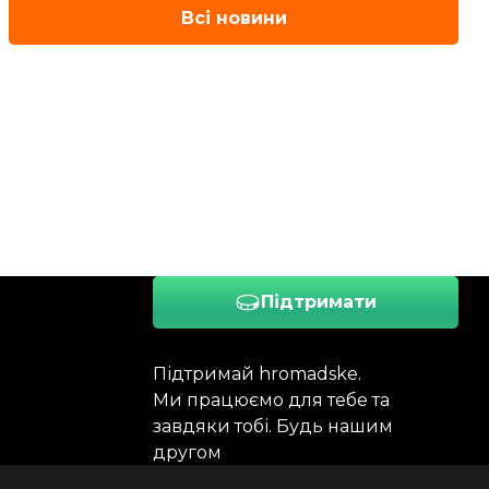
Всі новини
Підтримати
Підтримай hromadske.
Ми працюємо для тебе та
завдяки тобі. Будь нашим
другом