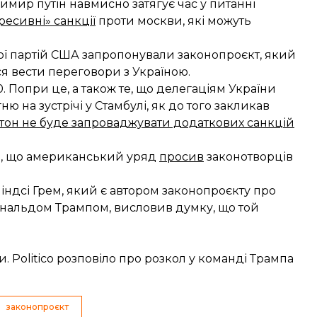
имир путін навмисно затягує час у питанні
ресивні» санкції
проти москви, які можуть
ної партій США запропонували законопроєкт, який
ся вести переговори з Україною.
. Попри це, а також те, що делегаціям України
 на зустрічі у Стамбулі, як до того закликав
он не буде запроваджувати додаткових санкцій
, що американський уряд
просив
законотворців
індсі Грем, який є автором законопроєкту про
Дональдом Трампом, висловив думку, що той
ти. Politico розповіло про розкол у команді Трампа
законопроєкт