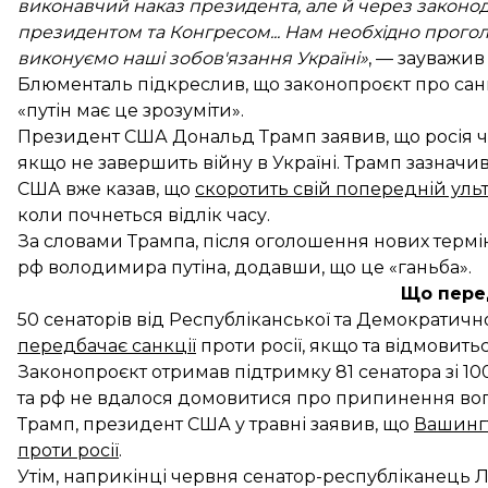
виконавчий наказ президента, але й через законода
президентом та Конгресом... Нам необхідно прогол
виконуємо наші зобов'язання Україні»
, — зауважив
Блюменталь підкреслив, що законопроєкт про санкц
«путін має це зрозуміти».
Президент США Дональд Трамп заявив, що росія че
якщо не завершить війну в Україні. Трамп зазначи
США вже казав, що
скоротить свій попередній ульти
коли почнеться відлік часу.
За словами Трампа, після оголошення нових терміні
рф володимира путіна, додавши, що це «ганьба».
Що пере
50 сенаторів від Республіканської та Демократич
передбачає санкції
проти росії, якщо та відмовить
Законопроєкт отримав підтримку 81 сенатора зі 100
та рф не вдалося домовитися про припинення вогню
Трамп, президент США у травні заявив, що
Вашингт
проти росії
.
Утім, наприкінці червня сенатор-республіканець Л