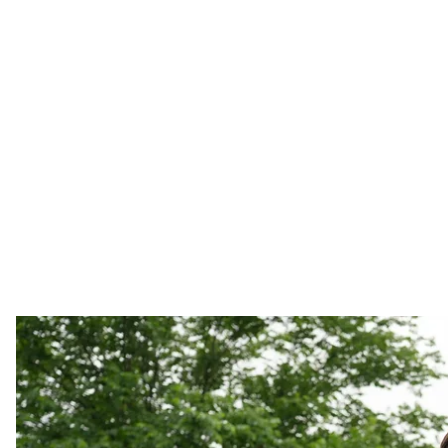
Сенатор США Річ
X / Richard
Сенатор Конгресу США Річард Блюменталь заявив 
за законопроєкт про санкції. За його словами, гла
додаткового часу».