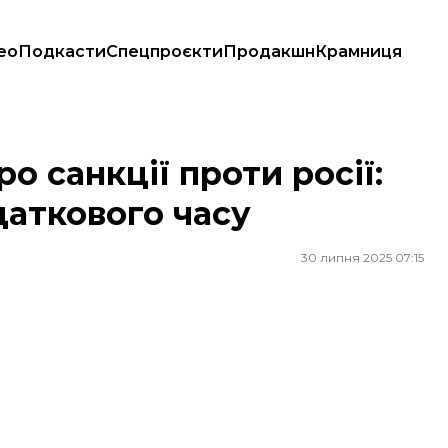
ео
Подкасти
Спецпроєкти
Продакшн
Крамниця
одаткового часу
о санкції проти росії:
даткового часу
30 липня 2025 07:15