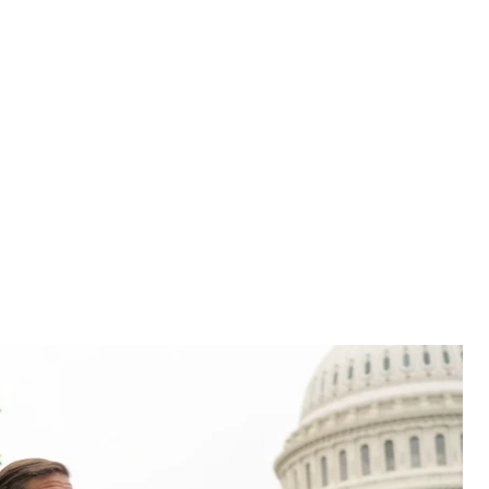
ард Блюменталь
 Blumenthal
про необхідність прискоритись із голосуванням
ва кремля володимир путін «не заслуговує