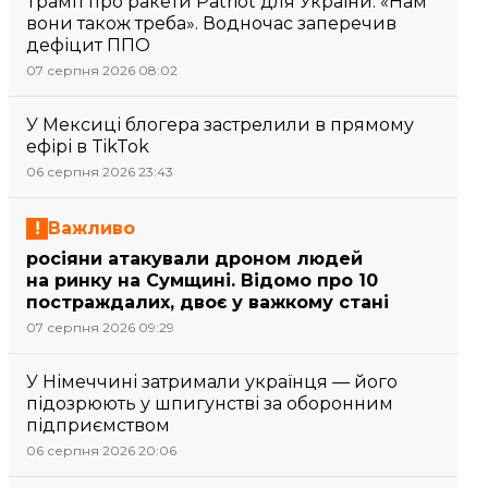
Трамп про ракети Patriot для України: «Нам
вони також треба». Водночас заперечив
дефіцит ППО
07 серпня 2026 08:02
У Мексиці блогера застрелили в прямому
ефірі в TikTok
06 серпня 2026 23:43
Важливо
росіяни атакували дроном людей
на ринку на Сумщині. Відомо про 10
постраждалих, двоє у важкому стані
07 серпня 2026 09:29
У Німеччині затримали українця — його
підозрюють у шпигунстві за оборонним
підприємством
06 серпня 2026 20:06