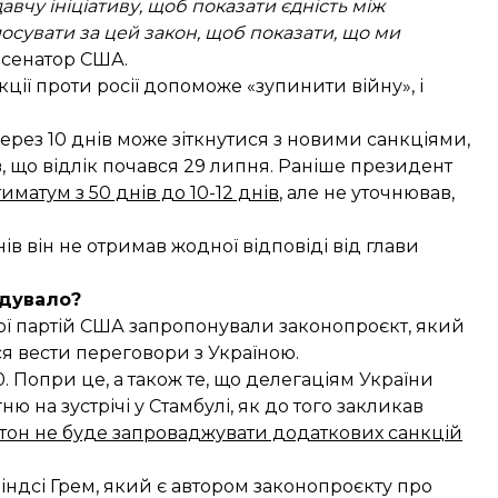
вчу ініціативу, щоб показати єдність між
осувати за цей закон, щоб показати, що ми
 сенатор США.
ії проти росії допоможе «зупинити війну», і
рез 10 днів може зіткнутися з новими санкціями,
в, що відлік почався 29 липня. Раніше президент
матум з 50 днів до 10-12 днів
, але не уточнював,
в він не отримав жодної відповіді від глави
дувало?
ної партій США запропонували законопроєкт, який
ся вести переговори з Україною.
. Попри це, а також те, що делегаціям України
 на зустрічі у Стамбулі, як до того закликав
он не буде запроваджувати додаткових санкцій
індсі Грем, який є автором законопроєкту про