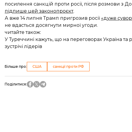
посилення санкцій проти росії, після розмови з 
підпише цей законопроєкт
.
А вже 14 липня Трамп пригрозив росії
«дуже суво
не вдасться досягнути мирної угоди.
читайте також:
У Туреччині кажуть, що на переговорах Україна т
зустрічі лідерів
Більше про
:
США
санкції проти РФ
Поділитися
: