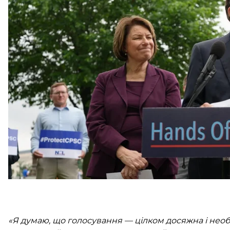
Про це співавтор законопроєкту
розповів
«Суспіль
«Я погоджуюся, що володимир путін не заслуговує 
голосуванням за законопроєкт про санкції. Все, щ
але я сильно адвокатую за те, щоб санкції були 500%
Блюменталь пропонує «скористалися моментом», щ
словами, у Сенаті налічується 85 прихильників, і з
«Я думаю, що голосування — цілком досяжна і необхі