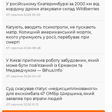
У російському Єкатеринбурзі за 2000 км від
кордону дрони атакували склад Wildberries
07 серпня 2026 09:05
Катують, вводять психотропи, не пускають
матір. Колишній американський морпіх,
якого утримують у росії, перебуває при
смерті
07 серпня 2026 08:48
У Києві припинив роботу забудовник, який
може бути пов’язаний із Єрмаком та
Медведчуком — Bihus.Info
07 серпня 2026 00:43
Суд скасував статус «недисциплінованого»
для екскомбата 47 ОМБр Ширшина, який
заявляв про втрати людей
07 серпня 2026 10:12