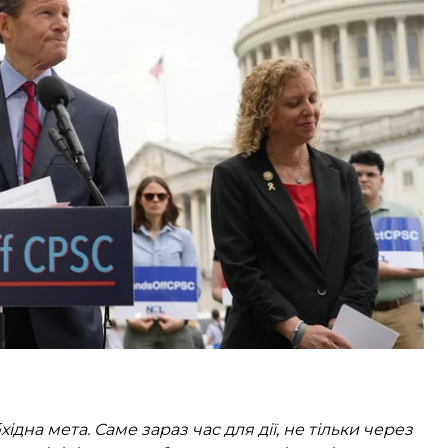
ному».
додаткового часу і нам треба прискоритися із
о робить президент, — у правильному напрямку,
, а не 100%»,
— сказав Блюменталь.
об проголосувати за законопроєкт. За його
а потреби можливо набрати 90 голосів.
дна мета. Саме зараз час для дії, не тільки через