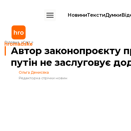
Новини
Тексти
Думки
Від
Автор законопроєкту про санкції проти росії: путін не заслуговує д
Головна
Світ
Автор законопроєкту пр
путін не заслуговує до
Ольга Денисяка
Редакторка стрічки новин