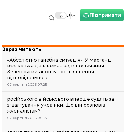
Підтримати
UK
Зараз читають
«Абсолютно ганебна ситуація». У Марганці
вже кілька днів немає водопостачання,
Зеленський анонсував звільнення
відповідального
07 серпня 2026 07:25
російського військового вперше судять за
зґвалтування українки. Що він розповів
журналістам?
07 серпня 2026 00:13