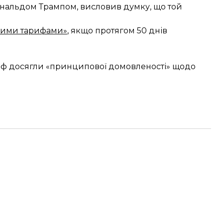
Дональдом Трампом, висловив думку, що той
рими тарифами»
, якщо протягом 50 днів
а рф досягли «принципової домовленості» щодо