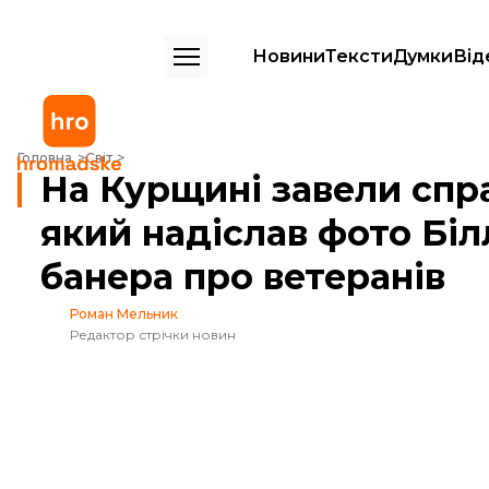
Новини
Тексти
Думки
Від
На Курщині завели справу проти школяра, який надіслав фото Біллі
Головна
Світ
На Курщині завели спр
який надіслав фото Біл
банера про ветеранів
Роман Мельник
Редактор стрічки новин