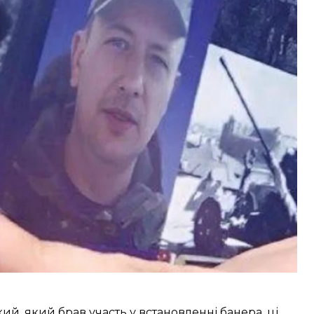
 напередодні 9 травня встановили 11-метровий
ї війни.
своїх родичів. Однак, як пише «Медиазона», на
актора гей-порно Вільяма Геррінґтона, відомого за
й, який брав участь у встановленні банера, ці