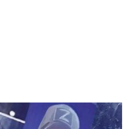
а банері про ветеранів
зона
а, який для банера про ветеранів надіслав фото
ттю про «реабілітацію нацизму».