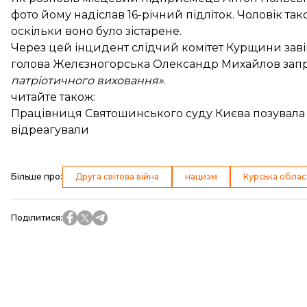
фото йому надіслав 16-річний підліток. Чоловік так
оскільки воно було зістарене.
Через цей інцидент слідчий комітет Курщини завів
голова Желєзногорська Олександр Михайлов зап
патріотичного виховання»
.
читайте також:
Працівниця Святошинського суду Києва позувала на
відреагували
Більше про
:
Друга світова війна
нацизм
Курська облас
Поділитися
: