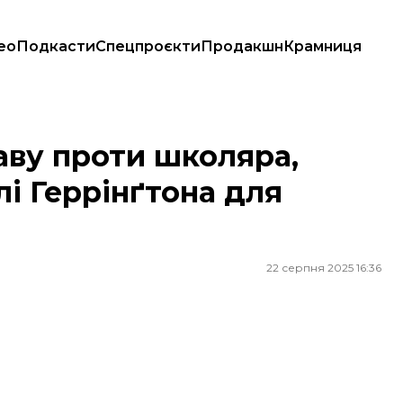
ео
Подкасти
Спецпроєкти
Продакшн
Крамниця
 Геррінґтона для банера про ветеранів
аву проти школяра,
лі Геррінґтона для
22 серпня 2025 16:36