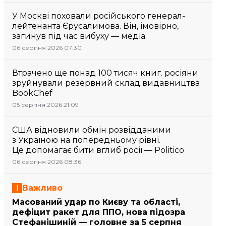
У Москві поховали російського генерал-
лейтенанта Єрусалимова. Він, імовірно,
загинув під час вибуху — медіа
06 серпня 2026 07:30
Втрачено ще понад 100 тисяч книг. росіяни
зруйнували резервний склад видавництва
BookChef
05 серпня 2026 21:09
США відновили обмін розвідданими
з Україною на попередньому рівні.
Це допомагає бити вглиб росії — Politico
06 серпня 2026 08:36
Важливо
Масований удар по Києву та області,
дефіцит ракет для ППО, нова підозра
Стефанішиній — головне за 5 серпня