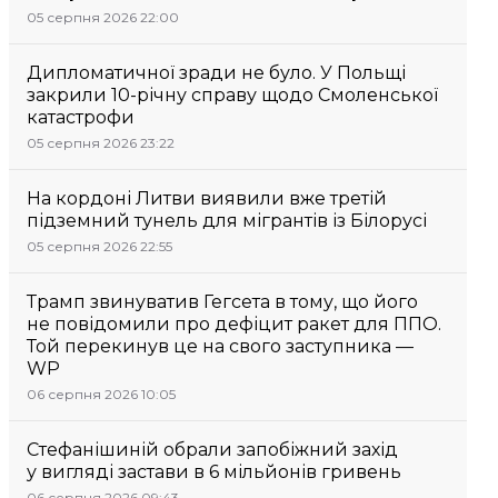
05 серпня 2026 22:00
Дипломатичної зради не було. У Польщі
закрили 10-річну справу щодо Смоленської
катастрофи
05 серпня 2026 23:22
На кордоні Литви виявили вже третій
підземний тунель для мігрантів із Білорусі
05 серпня 2026 22:55
Трамп звинуватив Гегсета в тому, що його
не повідомили про дефіцит ракет для ППО.
Той перекинув це на свого заступника —
WP
06 серпня 2026 10:05
Стефанішиній обрали запобіжний захід
у вигляді застави в 6 мільйонів гривень
06 серпня 2026 09:43