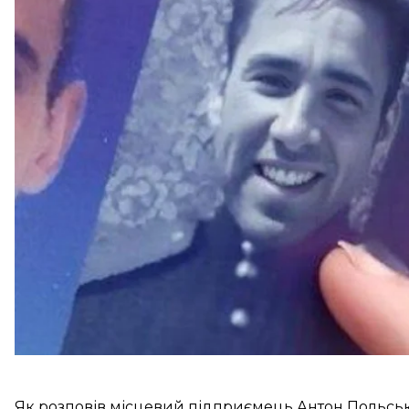
Про це
пише
«Медиазона».
Так, за даними видання, у центрі Желєзногорська
банер із портретами ветеранів німецько-радянсько
Жителі міста могли надсилати для нього портрети 
банері помітили сім портретів у радянській формі 
мемами про гачімучі.
Як розповів місцевий підприємець Антон Польськи