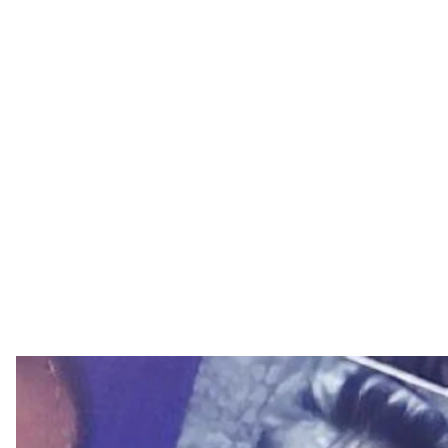
Фото Біллі Гернґтона н
Медиа
У Курській області рф завели справу проти школяр
порноактора Біллі Геррінґтона. Йому закидають ста