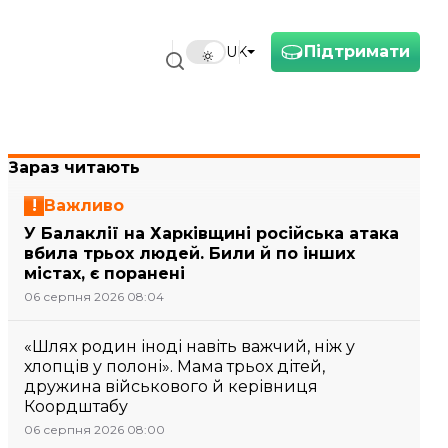
Підтримати
UK
Зараз читають
Важливо
У Балаклії на Харківщині російська атака
вбила трьох людей. Били й по інших
містах, є поранені
06 серпня 2026 08:04
«Шлях родин іноді навіть важчий, ніж у
хлопців у полоні». Мама трьох дітей,
дружина військового й керівниця
Коордштабу
06 серпня 2026 08:00