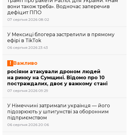
Трамп про ракети Patriot для України: «Нам
вони також треба». Водночас заперечив
дефіцит ППО
07 серпня 2026 08:02
У Мексиці блогера застрелили в прямому
ефірі в TikTok
06 серпня 2026 23:43
Важливо
росіяни атакували дроном людей
на ринку на Сумщині. Відомо про 10
постраждалих, двоє у важкому стані
07 серпня 2026 09:29
У Німеччині затримали українця — його
підозрюють у шпигунстві за оборонним
підприємством
06 серпня 2026 20:06