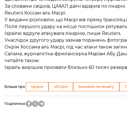
За словами свідків, ЦАХАЛ двічі вдарив по лікарні.
Reuters Хоссам аль Масрі.
У виданні розповіли, що Масрі вів пряму трансляці
Після першого удару на місце поспішили рятувальн
Ізраїлю вдруге атакувала лікарню, пише Reuters.
Унаслідок другого удару зазнав поранень фотогра
Окрім Хоссама аль Масрі, під час атаки також заг
Салама, журналістка-фрилансерка Маріам Абу Дака 
читайте також:
Ізраїль вирішив призвати близько 60 тисяч резерві
Більше про
:
Ізраїль
обстріл
Беньямін Нетаньягу
С
Поділитися
: