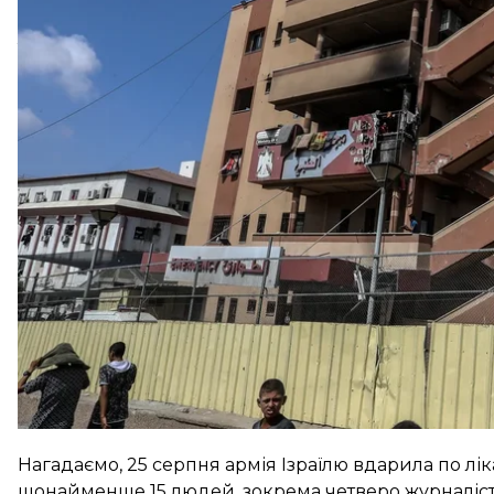
Про це він
написав
на своїй сторінці в Х.
Так, Нетаньягу заявив, що Ізраїль цінує роботу жур
осіб, а військове керівництво наразі проводить р
«Наша війна — це війна з терористами ХАМАСу. Наш
повернути наших заручників додому»
, — додав пре
Нагадаємо, 25 серпня армія Ізраїлю
вдарила по лік
щонайменше 15 людей, зокрема четверо журналіст