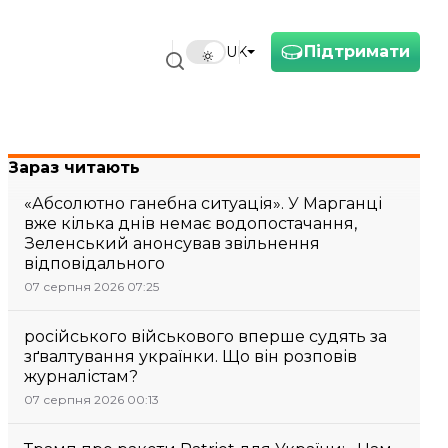
Підтримати
UK
Зараз читають
«Абсолютно ганебна ситуація». У Марганці
вже кілька днів немає водопостачання,
Зеленський анонсував звільнення
відповідального
07 серпня 2026 07:25
російського військового вперше судять за
зґвалтування українки. Що він розповів
журналістам?
07 серпня 2026 00:13