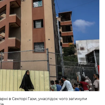
налістів, медичного персоналу та всіх цивільних
етельне розслідування щодо цього інциденту.
і справедливі цілі — перемогти ХАМАС і
м’єр-міністр Ізраїлю.
арні в Секторі Гази
, унаслідок чого загинули
ів.