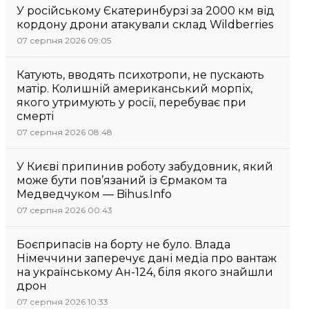
У російському Єкатеринбурзі за 2000 км від
кордону дрони атакували склад Wildberries
07 серпня 2026 09:05
Катують, вводять психотропи, не пускають
матір. Колишній американський морпіх,
якого утримують у росії, перебуває при
смерті
07 серпня 2026 08:48
У Києві припинив роботу забудовник, який
може бути пов’язаний із Єрмаком та
Медведчуком — Bihus.Info
07 серпня 2026 00:43
Боєприпасів на борту не було. Влада
Німеччини заперечує дані медіа про вантаж
на українському Ан-124, біля якого знайшли
дрон
07 серпня 2026 10:33