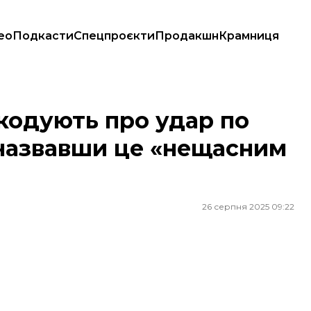
ео
Подкасти
Спецпроєкти
Продакшн
Крамниця
, назвавши це «нещасним випадком»
шкодують про удар по
, назвавши це «нещасним
26 серпня 2025 09:22