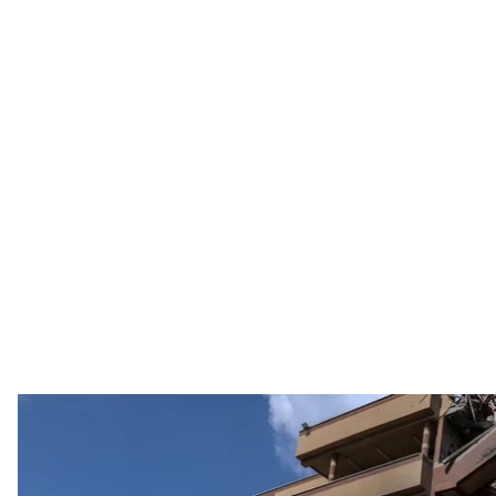
Вид на лікарню в Газі, яка була пошкоджена внас
Abed Rahim Khatib/picture 
Прем’єр-міністр Ізраїлю Беньямін Нетаньягу заявив,
Секторі Гази, назвавши це нещасним випадком.