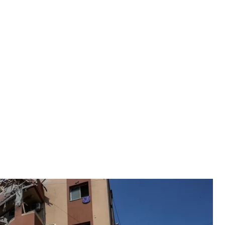
лідок ізраїльського удару, 25 серпня 2025 року
alliance via Getty Images
 що «шкодує» через удар по лікарні «Насера» ​​в