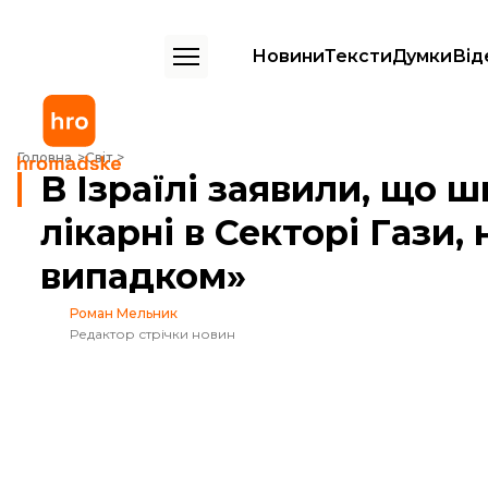
Новини
Тексти
Думки
Від
В Ізраїлі заявили, що шкодують про удар по лікарні в Секторі Гази
Головна
Світ
В Ізраїлі заявили, що 
лікарні в Секторі Гази
випадком»
Роман Мельник
Редактор стрічки новин