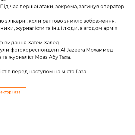
 Під час першої атаки, зокрема, загинув оператор
ю з лікарні, коли раптово зникло зображення.
ики, журналісти та інші люди, а згодом армія
ф видання Хатем Халед.
инули фотокореспондент Al Jazeera Мохаммед
та журналіст Моаз Абу Таха.
стів перед наступом на місто Газа
ектор Газа