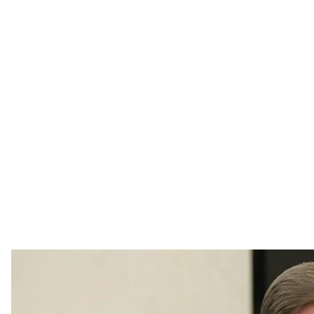
Сергій 
Пресслужб
Помер ексглава російського Міністерства оборони 
Про це
пише
російське видання «Медуза».