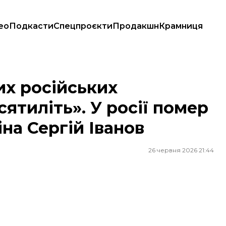
ео
Подкасти
Спецпроєкти
Продакшн
Крамниця
. У росії помер близький соратник путіна Сергій Іванов
их російських
сятиліть». У росії помер
на Сергій Іванов
26 червня 2026 21:44