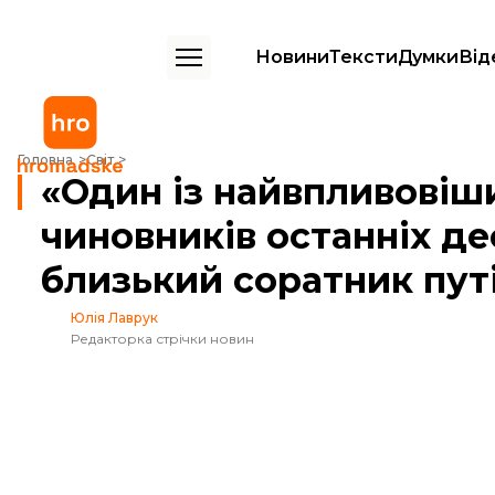
Новини
Тексти
Думки
Від
«Один із найвпливовіших російських чиновників останніх десятиліть»
Головна
Світ
«Один із найвпливовіш
чиновників останніх де
близький соратник путі
Юлія Лаврук
Редакторка стрічки новин