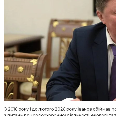
Видання називає Іванова «одним із найвпливовіши
У різні роки він обіймав посади віцепрем’єр-мініс
міністра оборони, секретаря Ради безпеки рф та к
У 2007 році Іванов вважався одним із найімовірні
тоді програв Дмитру Медведєву.
З 2016 року і до лютого 2026 року Іванов обіймав
з питань природоохоронної діяльності, екології та