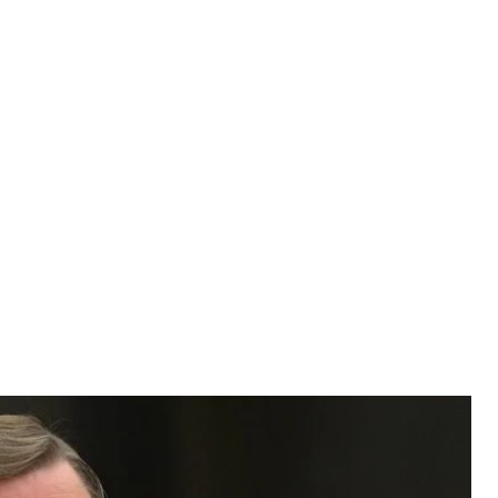
Іванов
а кремля
Сергій Іванов. Йому було 73 роки.