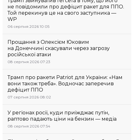
Трамп звинуватив Гегсета в тому, що його
не повідомили про дефіцит ракет для ППО.
Той перекинув це на свого заступника —
WP
06 серпня 2026 10:05
Прощання з Олексієм Юковим
на Донеччині скасували через загрозу
російської атаки
08 серпня 2026 07:23
Трамп про ракети Patriot для України: «Нам
вони також треба». Водночас заперечив
дефіцит ППО
07 серпня 2026 08:02
У регіонах росії, куди приїжджає путін,
раптово падають ціни на бензин — медіа
08 серпня 2026 07:54