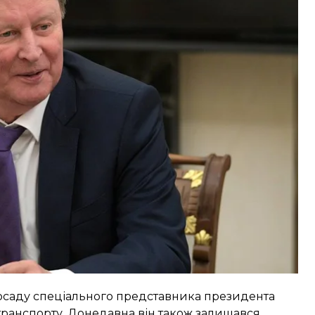
х російських чиновників останніх десятиліть».
тра та першого віцепрем’єр-міністра уряду,
ерівника адміністрації президента.
ших кандидатів на посаду наступника путіна, але
 посаду спеціального представника президента
 транспорту. Донедавна він також залишався