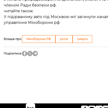
членом Ради безпеки рф.
читайте також:
У підірваному авто під Москвою міг загинути нач
управління Міноборони рф
Більше про
:
Міноборони РФ
росія
смерть
Поділитися
: