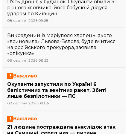
П’ять дронів у будинок. Окупанти вбили 3-
річного хлопчика, його бабусю й дідуся
ударом по Київщині
08 серпня 2026 09:28
Викрадений із Маріуполя хлопець, якого
«всиновила» Львова-Бєлова, буде вчитися
на російського прокурора, заявила
«опікунка»
08 серпня 2026 08:23
Важливо
Окупанти запустили по Україні 6
балістичних та зенітних ракет. Збиті
лише безпілотники — ПС
08 серпня 2026 09:06
Важливо
21 людина постраждала внаслідок атак
на Сумщині, серед них — дитина