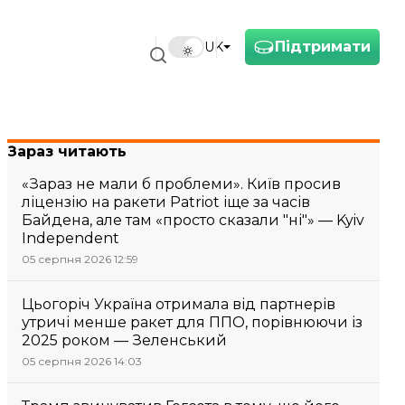
Підтримати
UK
Зараз читають
«Зараз не мали б проблеми». Київ просив
ліцензію на ракети Patriot іще за часів
Байдена, але там «просто сказали "ні"» — Kyiv
Independent
05 серпня 2026 12:59
Цьогоріч Україна отримала від партнерів
утричі менше ракет для ППО, порівнюючи із
2025 роком — Зеленський
05 серпня 2026 14:03