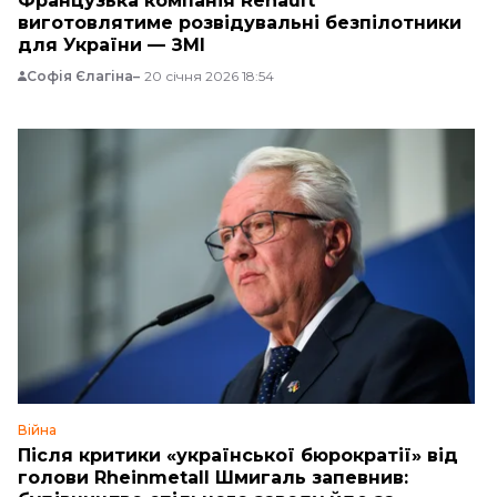
Французька компанія Renault
виготовлятиме розвідувальні безпілотники
для України — ЗМІ
Софія Єлагіна
20 січня 2026 18:54
Війна
Після критики «української бюрократії» від
голови Rheinmetall Шмигаль запевнив: