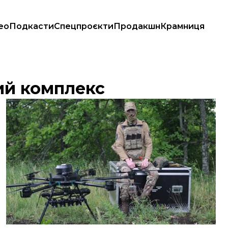
ео
Подкасти
Спецпроєкти
Продакшн
Крамниця
ий комплекс