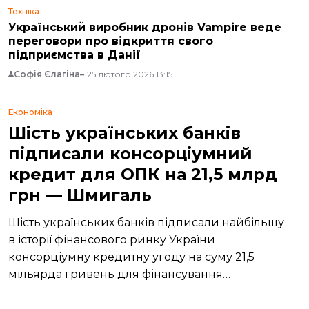
Техніка
Український виробник дронів Vampire веде
переговори про відкриття свого
підприємства в Данії
Софія Єлагіна
25 лютого 2026 13:15
Економіка
Шість українських банків
підписали консорціумний
кредит для ОПК на 21,5 млрд
грн — Шмигаль
Шість українських банків підписали найбільшу
в історії фінансового ринку України
консорціумну кредитну угоду на суму 21,5
мільярда гривень для фінансування
підприємств оборонно-промислового
комплексу.