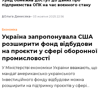
Уряд обмежив доступ до даних про
підприємства ОПК на час воєнного стану
Ольга Денисяка
03 жовтня 2025 22:56
Економіка
Україна запропонувала США
розширити фонд відбудови
на проєкти у сфері оборонної
промисловості
У Міністерстві економіки України вважають, що
мандат американсько-українського
Інвестиційного фонду відбудови можна
розширити на підтримку проєктів у сфері
оборонної промисловості.