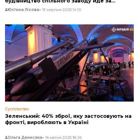
будівництво спільного заводу йде за
планом
Юстина Лісова
13 серпня 2025 14:10
Суспільство
Зеленський: 40% зброї, яку застосовують на
фронті, виробляють в Україні
Ольга Денисяка
16 квітня 2025 18:26