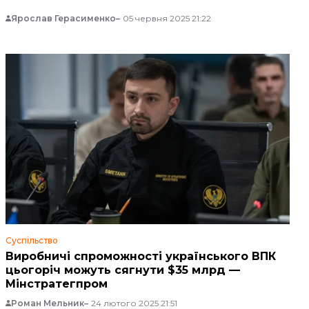
Ярослав Герасименко
05 червня 2025 21:22
Суспільство
Виробничі спроможності українського ВПК
цьогоріч можуть сягнути $35 млрд —
Мінстратегпром
Роман Мельник
24 лютого 2025 21:51