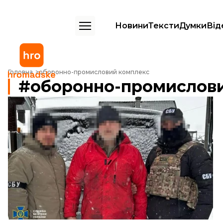
Новини
Тексти
Думки
Від
Головна
оборонно-промисловий комплекс
оборонно-промислов