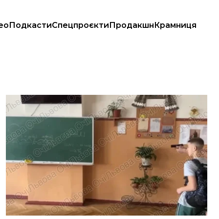
ео
Подкасти
Спецпроєкти
Продакшн
Крамниця