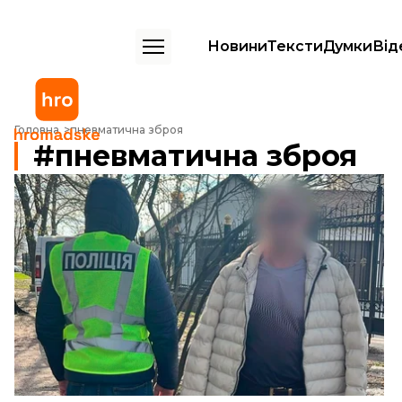
Новини
Тексти
Думки
Від
Головна
пневматична зброя
пневматична зброя