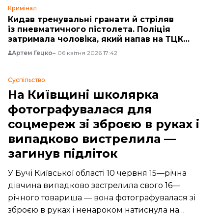
Кримінал
Кидав тренувальні гранати й стріляв
із пневматичного пістолета. Поліція
затримала чоловіка, який напав на ТЦК
з ножем
Артем Гецко
06 квітня 2026 17:42
Суспільство
На Київщині школярка
фотографувалася для
соцмереж зі зброєю в руках і
випадково вистрелила —
загинув підліток
У Бучі Київської області 10 червня 15—річна
дівчина випадково застрелила свого 16—
річного товариша — вона фотографувалася зі
зброєю в руках і ненароком натиснула на