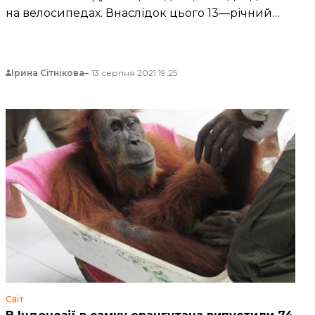
на велосипедах. Внаслідок цього 13—річний
хлопець отримав поранення, його
госпіталізували.
Ірина Сітнікова
13 серпня 2021 19:25
Світ