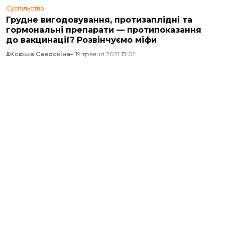
Суспільство
Грудне вигодовування, протизаплідні та
гормональні препарати — протипоказання
до вакцинації? Розвінчуємо міфи
Ксюша Савоскіна
19 травня 2021 13:01