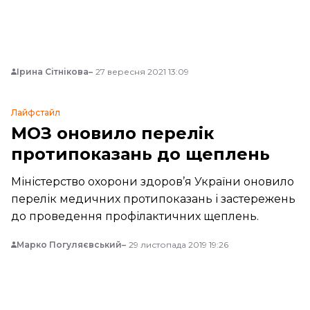
консультації у лікарів показують протилежне.
Ірина Сітнікова
27 вересня 2021 13:09
Лайфстайл
МОЗ оновило перелік
протипоказань до щеплень
Міністерство охорони здоров’я України оновило
перелік медичних протипоказань і застережень
до проведення профілактичних щеплень.
Марко Погуляєвський
29 листопада 2019 19:26