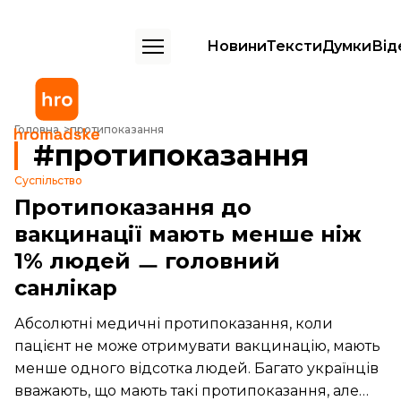
Новини
Тексти
Думки
Від
Головна
протипоказання
протипоказання
Суспільство
Протипоказання до
вакцинації мають менше ніж
1% людей ㅡ головний
санлікар
Абсолютні медичні протипоказання, коли
пацієнт не може отримувати вакцинацію, мають
менше одного відсотка людей. Багато українців
вважають, що мають такі протипоказання, але