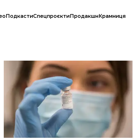
ео
Подкасти
Спецпроєкти
Продакшн
Крамниця